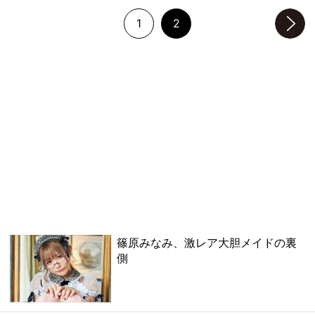
1
2
次のページへ
篠原みなみ、激レア大胆メイドの裏
側