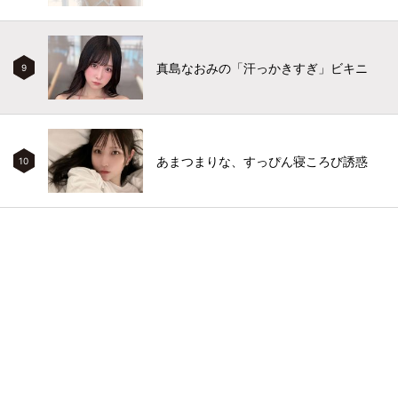
真島なおみの「汗っかきすぎ」ビキニ
9
あまつまりな、すっぴん寝ころび誘惑
10