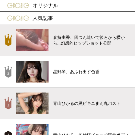
gravure-grazie
オリジナル
gravure-grazie
人気記事
倉持由香、四つん這いで後ろから横か
ら…幻想的ヒップショット公開
星野琴、あふれ出す色香
青山ひかるの黒ビキニまん丸バスト
青山ひかる、冬仕様ビキニで圧巻ボディ
4