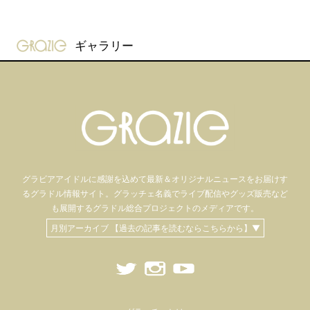
gravure-grazie
ギャラリー
グラビアアイドル
に感謝を込めて
最新＆オリジナルニュースをお届けす
るグラドル情報サイト。
グラッチェ名義で
ライブ配信や
グッズ販売など
も
展開するグラドル総合プロジェクトのメディアです。
月別アーカイブ 【過去の記事を読むならこちらから】▼