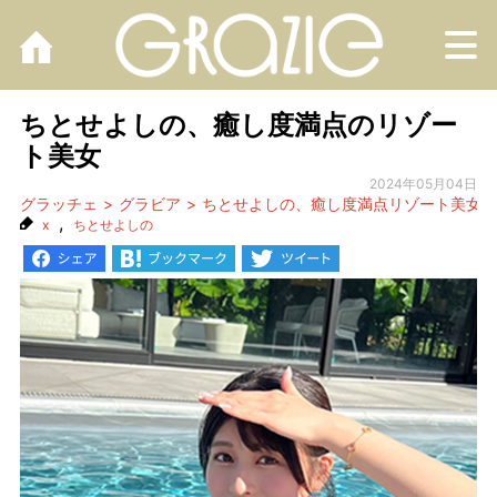
M
ちとせよしの、癒し度満点のリゾー
ト美女
2024年05月04日
グラッチェ
グラビア
ちとせよしの、癒し度満点リゾート美女
,
x
ちとせよしの