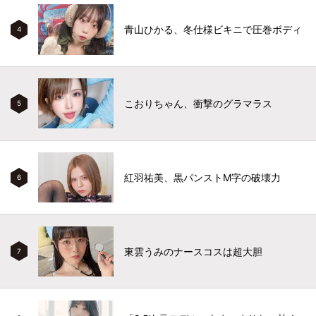
青山ひかる、冬仕様ビキニで圧巻ボディ
4
こおりちゃん、衝撃のグラマラス
5
紅羽祐美、黒パンストM字の破壊力
6
東雲うみのナースコスは超大胆
7