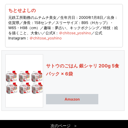
ちとせよしの
元鉄工所勤務のムチムチ美女／生年月日：2000年1月8日／出身：
佐賀県／身長：158センチ／スリーサイズ：B95（Hカップ）・
W65・H98（cm）／趣味：夢占い、キックボクシング／特技：絵
を描くこと、大食い／公式X：
＠chitose_yoshino
／公式
Instagram：
＠chitose_yoshino
サトウのごはん 銀シャリ 200g 5食
パック × 6袋
Amazon
次のページ