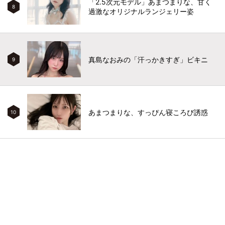
「2.5次元モデル」あまつまりな、甘く
8
過激なオリジナルランジェリー姿
真島なおみの「汗っかきすぎ」ビキニ
9
あまつまりな、すっぴん寝ころび誘惑
10