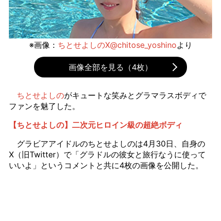
※画像：
ちとせよしのX@chitose_yoshino
より
画像全部を見る（4枚）
ちとせよしの
がキュートな笑みとグラマラスボディで
ファンを魅了した。
【ちとせよしの】二次元ヒロイン級の超絶ボディ
グラビアアイドルのちとせよしのは4月30日、自身の
X（旧Twitter）で「グラドルの彼女と旅行なうに使って
いいよ」というコメントと共に4枚の画像を公開した。