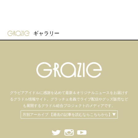
gravure-grazie
ギャラリー
グラビアアイドル
に感謝を込めて
最新＆オリジナルニュースをお届けす
るグラドル情報サイト。
グラッチェ名義で
ライブ配信や
グッズ販売など
も
展開するグラドル総合プロジェクトのメディアです。
月別アーカイブ 【過去の記事を読むならこちらから】▼