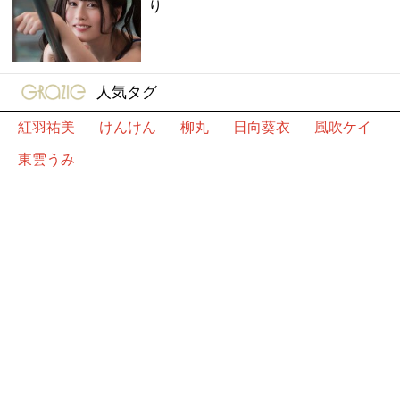
り
gravure-grazie
人気タグ
紅羽祐美
けんけん
柳丸
日向葵衣
風吹ケイ
東雲うみ