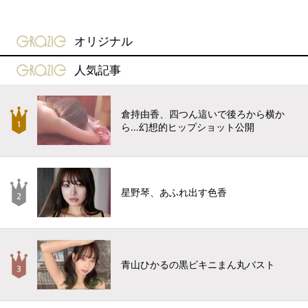
gravure-grazie
オリジナル
gravure-grazie
人気記事
倉持由香、四つん這いで後ろから横か
ら…幻想的ヒップショット公開
星野琴、あふれ出す色香
青山ひかるの黒ビキニまん丸バスト