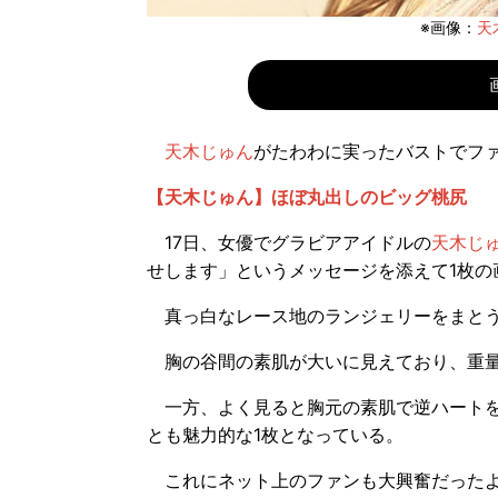
※画像：
天
天木じゅん
がたわわに実ったバストでフ
【天木じゅん】ほぼ丸出しのビッグ桃尻
17日、女優でグラビアアイドルの
天木じ
せします」というメッセージを添えて1枚の
真っ白なレース地のランジェリーをまとう
胸の谷間の素肌が大いに見えており、重量
一方、よく見ると胸元の素肌で逆ハートを
とも魅力的な1枚となっている。
これにネット上のファンも大興奮だったよ