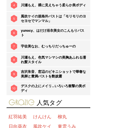
川瀬もえ、裸に見えちゃう柔らか美ボディ
4
風吹ケイの規格外バストは「モリモリのヨ
5
セヨセでマンマル」
yunocy、はだけ浴衣美女のこんもりバス
6
ト
宇佐美なお、むっちりだっちゅーの
7
川瀬もえ、色気マシマシの美胸あふれる濡
8
れ髪スタイル
吉沢朱音、窓辺のビキニショットで華奢な
9
美脚と豊満バストを艶披露
デスクの上にメイリ…いろいろ衝撃の美ボ
10
ディ
gravure-grazie
人気タグ
紅羽祐美
けんけん
柳丸
日向葵衣
風吹ケイ
東雲うみ