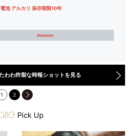
三電池 アルカリ 保存期限10年
Amazon
たわわ炸裂な時報ショットを見る
1
2
のページへ
gravure-grazie
Pick Up