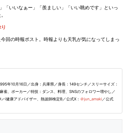
」「いいなぁー」「羨ましい」「いい眺めです」といっ
た。
ぷり
た今回の時報ポスト。時報よりも天乳が気になってしまっ
95年10月16日／出身：兵庫県／身長：149センチ／スリーサイズ：
フ、麻雀、ポーカー／特技：ダンス、料理、SNSのフォロワー増やし／
スパ健康アドバイザー、熱波師検定B／公式X：
＠jun_amaki
／公式