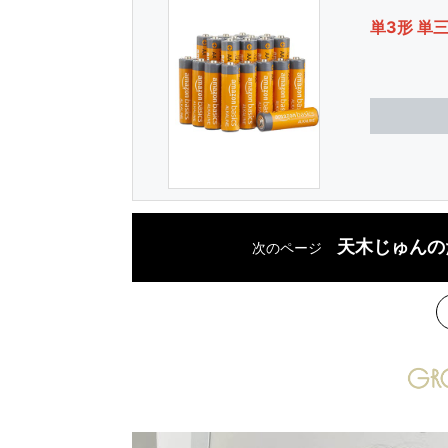
単3形 単
天木じゅんの
次のページ
次