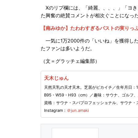
Xのリプ欄には、「綺麗、、、、」「ヨき
た興奮の絶賛コメントが相次ぐことになっ
【南みゆか】たわわすぎるバストの実りっ
一気に1万2000件の「いいね」を獲得し
たファンは多いようだ。
（文＝グラッチェ編集部）
天木じゅん
天然天乳の天才天木。芝居がピカイチ／生年月日：19
B95・W59・H93（cm）／趣味：サウナ、ゴル
資格：サウナ・スパプロフェッショナル、サウナ・
Instagram：
＠jun.amaki