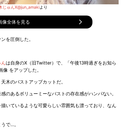
木じゅんX@jun_amaki
より
画像全体を見る
ァンを圧倒した。
ゅん
は自身のX（旧Twitter）で、「午後13時過ぎをお知ら
画像 をアップした。
天木のバストアップカットだ。
感のあるボリューミーなバストの存在感がハンパない。
描いているような可愛らしい雰囲気も漂っており、なん
うで…。