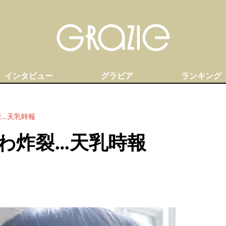
インタビュー
グラビア
ランキング
裂…天乳時報
わ炸裂…天乳時報