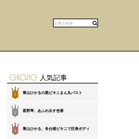
gravure-grazie
人気記事
青山ひかるの黒ビキニまん丸バスト
1
星野琴、あふれ出す色香
2
青山ひかる、冬仕様ビキニで圧巻ボディ
3