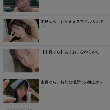
由良ゆら、わがままスマイル＆ボデ
ィ
【由良ゆら】あまあまなゆらゆら
由良ゆら、特別な場所での極上ボデ
ィ
gravure-grazie