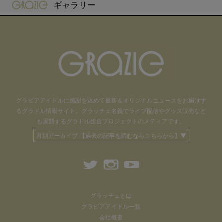
gravure-grazie
ギャラリー
グラビアアイドル
に感謝を込めて
最新＆オリジナルニュースをお届けす
るグラドル情報サイト。
グラッチェ名義で
ライブ配信や
グッズ販売など
も
展開するグラドル総合プロジェクトのメディアです。
月別アーカイブ 【過去の記事を読むならこちらから】▼
グラッチェとは
グラビアアイドル一覧
会社概要