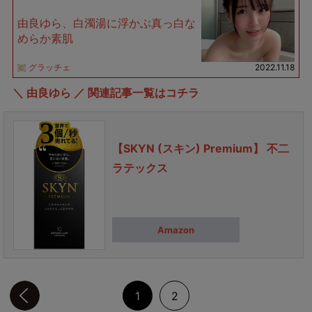
由良ゆら、白濁湯に浮かぶ真っ白な
めらか素肌
グラッチェ
2022.11.18
＼ 由良ゆら ／ 関連記事一覧はコチラ
【SKYN (スキン) Premium】 不二
ラテックス
Amazon
前のページへ
1
2