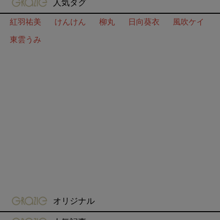
人気タグ
紅羽祐美
けんけん
柳丸
日向葵衣
風吹ケイ
東雲うみ
gravure-grazie
オリジナル
gravure-grazie