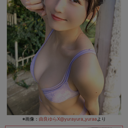
※画像：
由良ゆらX@yurayura_yuraa
より