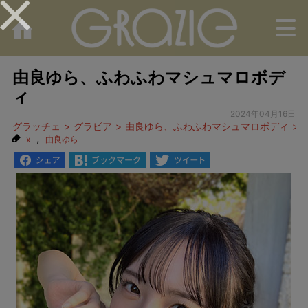
M
由良ゆら、ふわふわマシュマロボデ
ィ
2024年04月16日
グラッチェ
グラビア
由良ゆら、ふわふわマシュマロボディ
,
x
由良ゆら