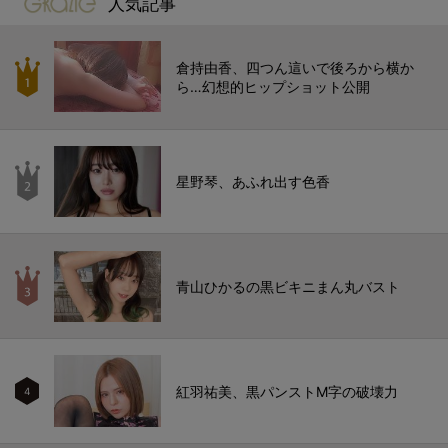
人気記事
倉持由香、四つん這いで後ろから横か
ら…幻想的ヒップショット公開
星野琴、あふれ出す色香
青山ひかるの黒ビキニまん丸バスト
紅羽祐美、黒パンストM字の破壊力
4