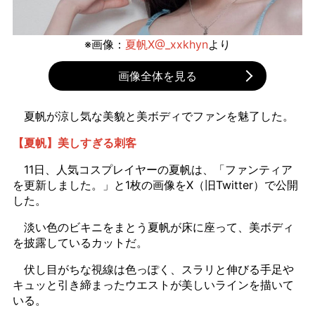
※画像：
夏帆X@_xxkhyn
より
画像全体を見る
夏帆が涼し気な美貌と美ボディでファンを魅了した。
【夏帆】美しすぎる刺客
11日、人気コスプレイヤーの夏帆は、「ファンティア
を更新しました。」と1枚の画像をX（旧Twitter）で公開
した。
淡い色のビキニをまとう夏帆が床に座って、美ボディ
を披露しているカットだ。
伏し目がちな視線は色っぽく、スラリと伸びる手足や
キュッと引き締まったウエストが美しいラインを描いて
いる。