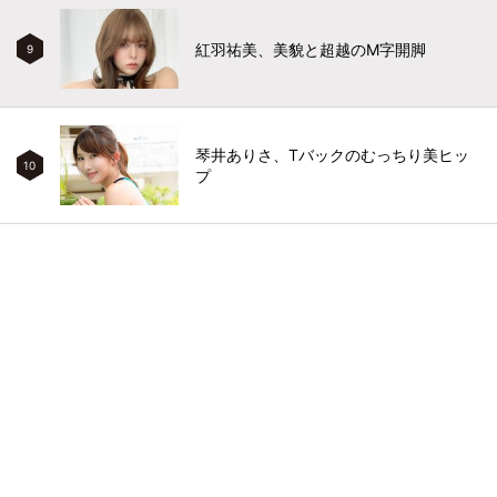
紅羽祐美、美貌と超越のM字開脚
9
琴井ありさ、Tバックのむっちり美ヒッ
10
プ