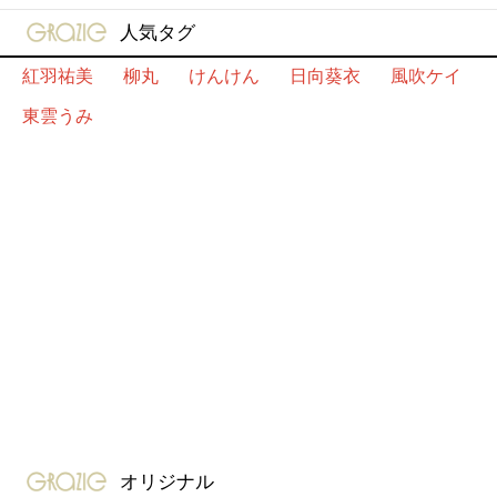
gravure-grazie
人気タグ
紅羽祐美
柳丸
けんけん
日向葵衣
風吹ケイ
東雲うみ
gravure-grazie
オリジナル