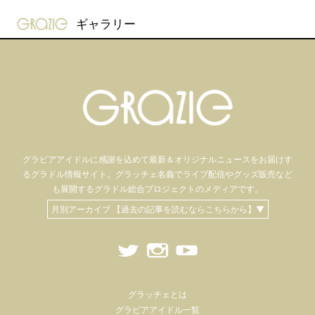
gravure-grazie
ギャラリー
グラビアアイドル
に感謝を込めて
最新＆オリジナルニュースをお届けす
るグラドル情報サイト。
グラッチェ名義で
ライブ配信や
グッズ販売など
も
展開するグラドル総合プロジェクトのメディアです。
月別アーカイブ 【過去の記事を読むならこちらから】▼
グラッチェとは
グラビアアイドル一覧