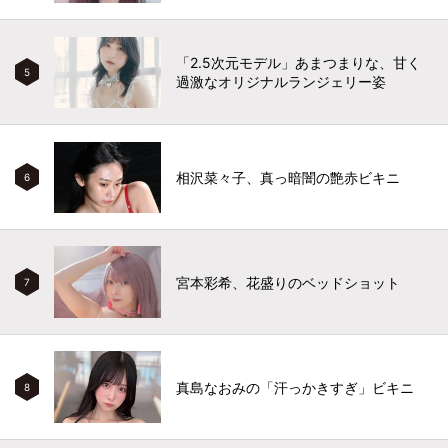
「2.5次元モデル」あまつまりな、甘く
5
過激なオリジナルランジェリー姿
相沢菜々子、真っ暗闇の艶赤ビキニ
6
宮本彩希、花盛りのベッドショット
7
真島なおみの「汗っかきすぎ」ビキニ
8