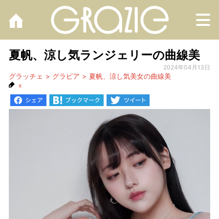
M
夏帆、涼し気ランジェリーの曲線美
2024年04月13日
グラッチェ
グラビア
夏帆、涼し気美女の曲線美
x