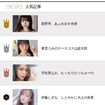
gravure-grazie
人気記事
星野琴、あふれ出す色香
東雲うみのナースコスは超大胆
宇佐美なお、むっちりだっちゅーの
伊藤しずな、しとやかに大人の色香
4