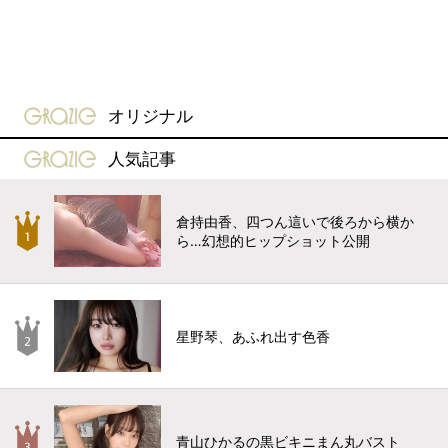
gravure-grazie
オリジナル
gravure-grazie
人気記事
倉持由香、四つん這いで後ろから横か
ら…幻想的ヒップショット公開
星野琴、あふれ出す色香
青山ひかるの黒ビキニまん丸バスト