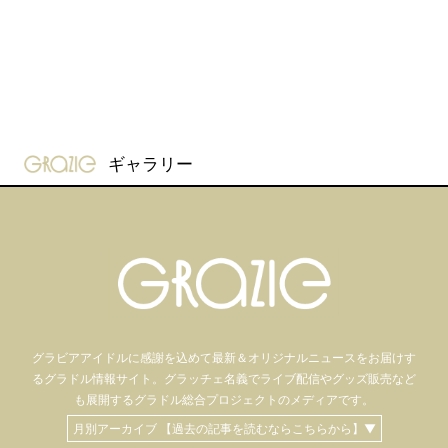
gravure-grazie
ギャラリー
グラビアアイドル
に感謝を込めて
最新＆オリジナルニュースをお届けす
るグラドル情報サイト。
グラッチェ名義で
ライブ配信や
グッズ販売など
も
展開するグラドル総合プロジェクトのメディアです。
月別アーカイブ 【過去の記事を読むならこちらから】▼