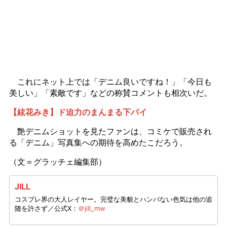
これにネット上では「デニム良いですね！」「今日も
美しい」「素敵です」などの称賛コメントも相次いだ。
【絃花みき】ド迫力のまんまる下パイ
艶デニムショットを見たファンは、コミケで販売され
る「デニム」写真集への期待を高めたこだろう。
（文＝グラッチェ編集部）
JILL
コスプレ界の大人レイヤー。完璧な美貌とハンパない色気は他の追
随を許さず／公式X：
＠jill_mw