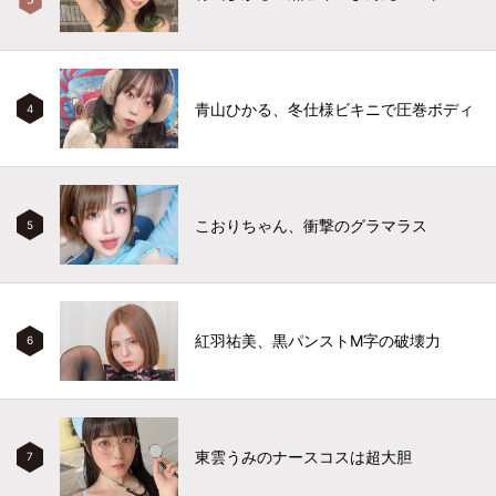
青山ひかる、冬仕様ビキニで圧巻ボディ
4
こおりちゃん、衝撃のグラマラス
5
紅羽祐美、黒パンストM字の破壊力
6
東雲うみのナースコスは超大胆
7