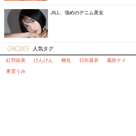
JILL、強めのデニム美女
gravure-grazie
人気タグ
紅羽祐美
けんけん
柳丸
日向葵衣
風吹ケイ
東雲うみ