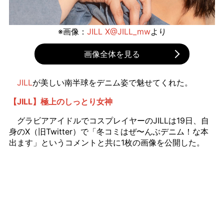
※画像：
JILL X@JILL_mw
より
画像全体を見る
JILL
が美しい南半球をデニム姿で魅せてくれた。
【JILL】極上のしっとり女神
グラビアアイドルでコスプレイヤーのJILLは19日、自
身のX（旧Twitter）で「冬コミはぜ〜んぶデニム！な本
出ます」というコメントと共に1枚の画像を公開した。