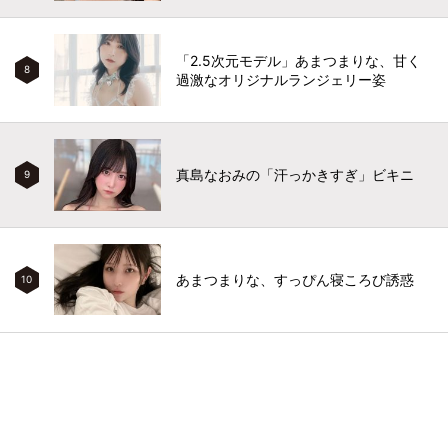
「2.5次元モデル」あまつまりな、甘く
8
過激なオリジナルランジェリー姿
真島なおみの「汗っかきすぎ」ビキニ
9
あまつまりな、すっぴん寝ころび誘惑
10