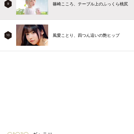
篠崎こころ、テーブル上のふっくら桃尻
9
風愛ことり、四つん這いの艶ヒップ
10
gravure-grazie