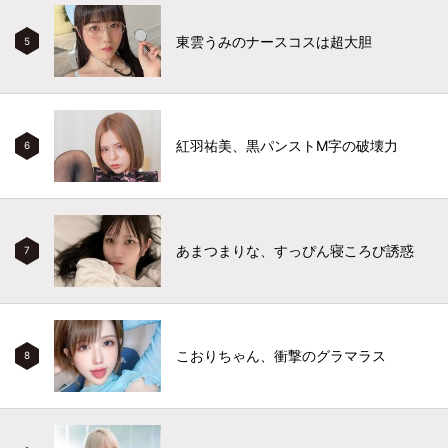
東雲うみのナースコスは超大胆
5
紅羽祐美、黒パンストM字の破壊力
6
あまつまりな、すっぴん寝ころび誘惑
7
こおりちゃん、衝撃のグラマラス
8