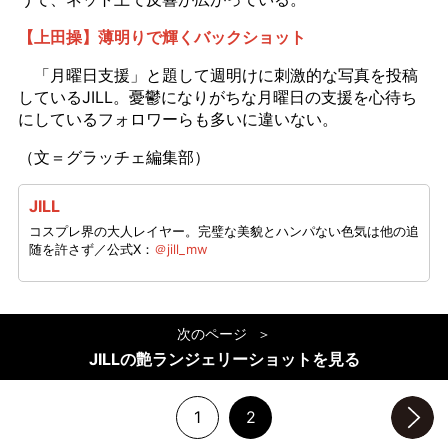
【上田操】薄明りで輝くバックショット
「月曜日支援」と題して週明けに刺激的な写真を投稿
しているJILL。憂鬱になりがちな月曜日の支援を心待ち
にしているフォロワーらも多いに違いない。
（文＝グラッチェ編集部）
JILL
コスプレ界の大人レイヤー。完璧な美貌とハンパない色気は他の追
随を許さず／公式X：
＠jill_mw
次のページ
JILLの艶ランジェリーショットを見る
1
2
次のページへ