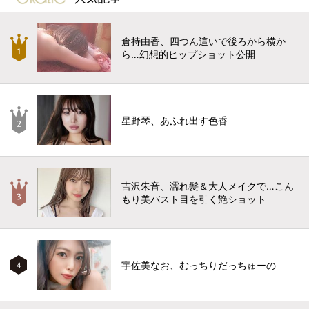
倉持由香、四つん這いで後ろから横か
ら…幻想的ヒップショット公開
星野琴、あふれ出す色香
吉沢朱音、濡れ髪＆大人メイクで…こん
もり美バスト目を引く艶ショット
宇佐美なお、むっちりだっちゅーの
4