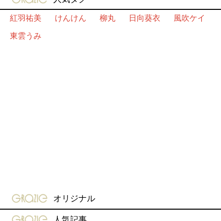
紅羽祐美
けんけん
柳丸
日向葵衣
風吹ケイ
東雲うみ
gravure-grazie
オリジナル
gravure-grazie
人気記事