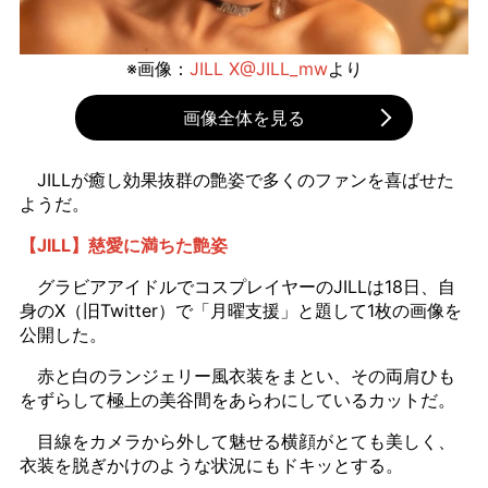
※画像：
JILL X@JILL_mw
より
画像全体を見る
JILLが癒し効果抜群の艶姿で多くのファンを喜ばせた
ようだ。
【JILL】慈愛に満ちた艶姿
グラビアアイドルでコスプレイヤーのJILLは18日、自
身のX（旧Twitter）で「月曜支援」と題して1枚の画像を
公開した。
赤と白のランジェリー風衣装をまとい、その両肩ひも
をずらして極上の美谷間をあらわにしているカットだ。
目線をカメラから外して魅せる横顔がとても美しく、
衣装を脱ぎかけのような状況にもドキッとする。