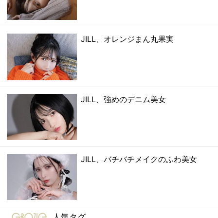
JILL、オレンジまん丸果実
JILL、強めのデニム美女
JILL、バチバチメイクのふわ美女
gravure-grazie
人気タグ