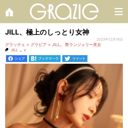
M
JILL、極上のしっとり女神
2023年12月18日
グラッチェ
グラビア
JILL,、艶ランジェリー美女
,
JILL
x