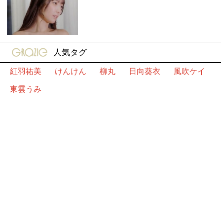
gravure-grazie
人気タグ
紅羽祐美
けんけん
柳丸
日向葵衣
風吹ケイ
東雲うみ