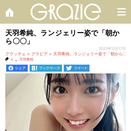
M
天羽希純、ランジェリー姿で「朝か
ら〇〇」
2023年12月17日
グラッチェ
グラビア
天羽希純、ランジェリー姿で「朝から〇〇
,
x
天羽希純