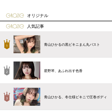
gravure-grazie
オリジナル
gravure-grazie
人気記事
青山ひかるの黒ビキニまん丸バスト
星野琴、あふれ出す色香
青山ひかる、冬仕様ビキニで圧巻ボディ