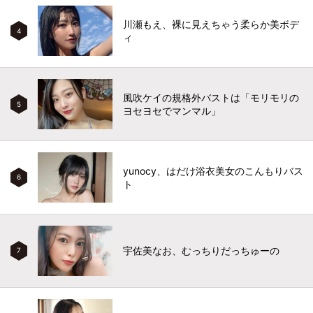
川瀬もえ、裸に見えちゃう柔らか美ボデ
4
ィ
風吹ケイの規格外バストは「モリモリの
5
ヨセヨセでマンマル」
yunocy、はだけ浴衣美女のこんもりバス
6
ト
宇佐美なお、むっちりだっちゅーの
7