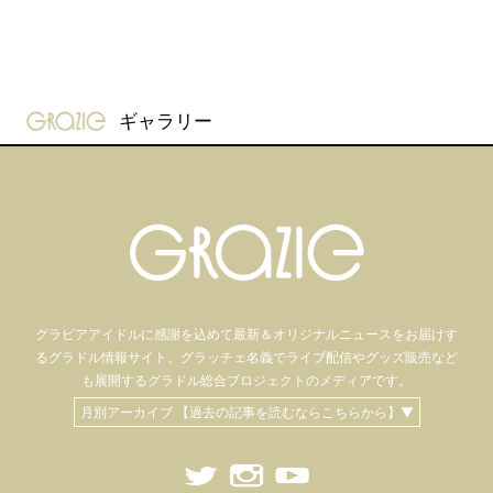
gravure-grazie
ギャラリー
グラビアアイドル
に感謝を込めて
最新＆オリジナルニュースをお届けす
るグラドル情報サイト。
グラッチェ名義で
ライブ配信や
グッズ販売など
も
展開するグラドル総合プロジェクトのメディアです。
月別アーカイブ 【過去の記事を読むならこちらから】▼