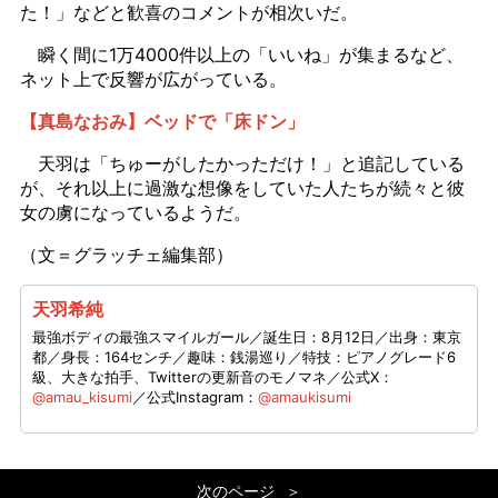
た！」などと歓喜のコメントが相次いだ。
瞬く間に1万4000件以上の「いいね」が集まるなど、
ネット上で反響が広がっている。
【真島なおみ】ベッドで「床ドン」
天羽は「ちゅーがしたかっただけ！」と追記している
が、それ以上に過激な想像をしていた人たちが続々と彼
女の虜になっているようだ。
（文＝グラッチェ編集部）
天羽希純
最強ボディの最強スマイルガール／誕生日：8月12日／出身：東京
都／身長：164センチ／趣味：銭湯巡り／特技：ピアノグレード6
級、大きな拍手、Twitterの更新音のモノマネ／公式X：
@amau_kisumi
／公式Instagram：
@amaukisumi
次のページ