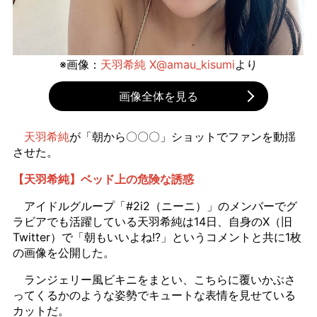
※画像：
天羽希純 X@amau_kisumi
より
画像全体を見る
天羽希純
が「朝から〇〇〇」ショットでファンを動揺
させた。
【天羽希純】ベッド上の危険な誘惑
アイドルグループ「#2i2（ニーニ）」のメンバーでグ
ラビアでも活躍している天羽希純は14日、自身のX（旧
Twitter）で「朝もいいよね!?」というコメントと共に1枚
の画像を公開した。
ランジェリー風ビキニをまとい、こちらに覆いかぶさ
ってくるかのような姿勢でキュートな表情を見せている
カットだ。