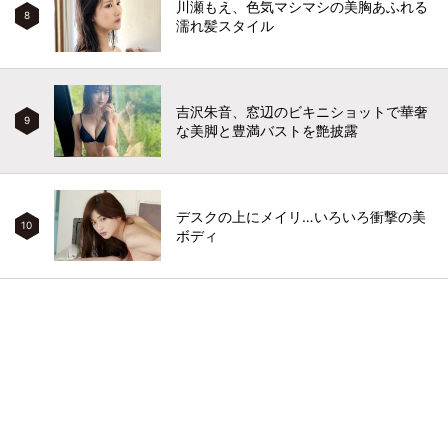
川瀬もえ、色気マシマシの美胸あふれる
8
濡れ髪スタイル
吉沢朱音、窓辺のビキニショットで華奢
9
な美脚と豊満バストを艶披露
デスクの上にメイリ…いろいろ衝撃の美
10
ボディ