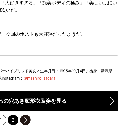
「大好きすぎる」「艶美ボディの極み」「美しい肌にい
相次いだ。
、今回のポストも大好評だったようだ。
ーハイブリッド美女／生年月日：1995年10月4日／出身：新潟県
Instagram：
＠mashiro_sagara
ろの穴あき変形衣装姿を見る
1
2
のページへ