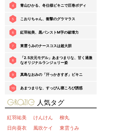
青山ひかる、冬仕様ビキニで圧巻ボディ
4
こおりちゃん、衝撃のグラマラス
5
紅羽祐美、黒パンストM字の破壊力
6
東雲うみのナースコスは超大胆
7
「2.5次元モデル」あまつまりな、甘く過激
8
なオリジナルランジェリー姿
真島なおみの「汗っかきすぎ」ビキニ
9
あまつまりな、すっぴん寝ころび誘惑
10
gravure-grazie
人気タグ
紅羽祐美
けんけん
柳丸
日向葵衣
風吹ケイ
東雲うみ