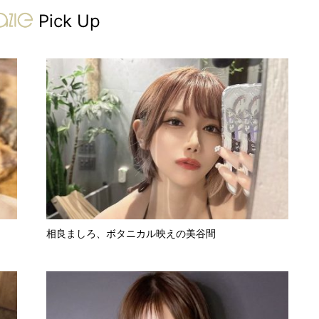
gravure-grazie
Pick Up
相良ましろ、ボタニカル映えの美谷間