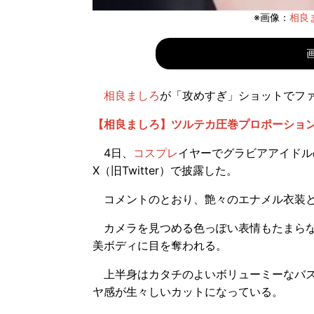
※画像：
相良ま
相良ましろ
が「攻めすぎ」ショットでフ
【相良ましろ】ツルテカ圧巻プロポーショ
4日、
コスプレ
イヤーでグラビアアイドル
X（旧Twitter）で披露した。
コメントのとおり、艶々のエナメル衣装と
カメラを見つめる色っぽい表情もたまらな
美ボディに目を奪われる。
上半身はカタチのよいボリューミーなバス
ヤ感が生々しいカットになっている。