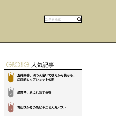
gravure-grazie
人気記事
倉持由香、四つん這いで後ろから横から…
1
幻想的ヒップショット公開
星野琴、あふれ出す色香
2
青山ひかるの黒ビキニまん丸バスト
3