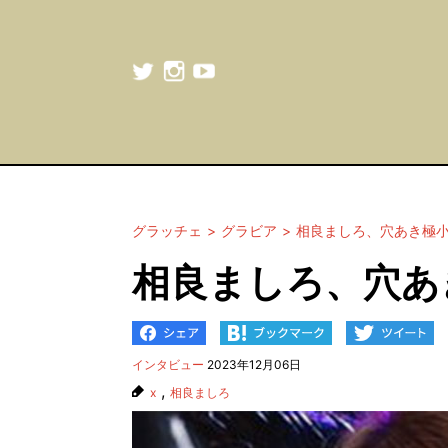
グラッチェ
グラビア
相良ましろ、穴あき極
相良ましろ、穴あ
インタビュー
2023年12月06日
,
x
相良ましろ