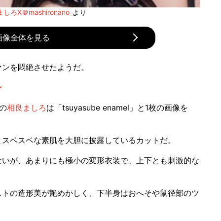
しろX＠mashironano_
より
画像全体を見る
ァンを悶絶させたようだ。
ン
の
相良ましろ
は「tsuyasube enamel」と1枚の画像を
スベスベな素肌を大胆に披露しているカットだ。
いが、あまりにも極小の変形衣装で、上下とも刺激的な
トの造形美が艶めかしく、下半身はおへそや鼠径部のツ