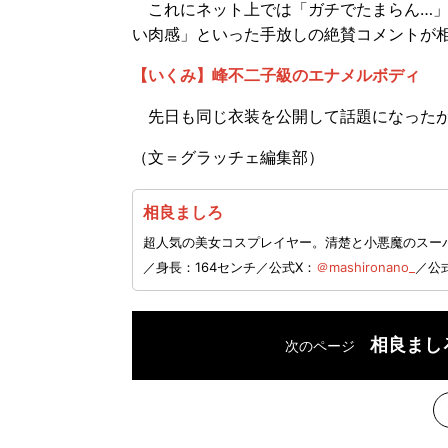
これにネット上では「ガチでたまらん…」
い肉感」といった手放しの絶賛コメントが
【いくみ】峰不二子級のエナメルボディ
先日も同じ衣装を公開して話題になったが
（文＝グラッチェ編集部）
相良ましろ
超人気の美女コスプレイヤー。清楚と小悪魔のスーパ
／身長：164センチ／公式X：
＠mashironano_
／公式
相良まし
次のページ
次