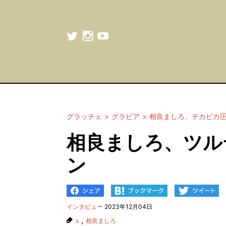
グラッチェ
グラビア
相良ましろ、テカピカ
相良ましろ、ツル
ン
インタビュー
2023年12月04日
,
x
相良ましろ