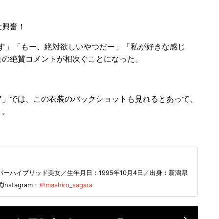
大興奮！
す」「もー、絶対欲しいやつだー」「私が好きな感じ
喜の絶賛コメントが相次ぐことになった。
」では、この衣装のバックショットも見れるとあって、
う。
ーハイブリッド美女／生年月日：1995年10月4日／出身：新潟県
Instagram：
＠mashiro_sagara