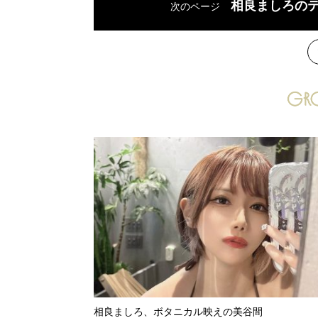
相良ましろの
次のページ
次
相良ましろ、ボタニカル映えの美谷間