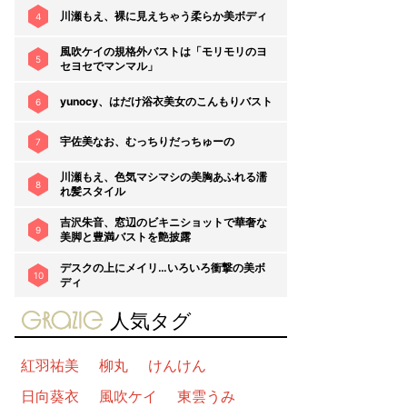
川瀬もえ、裸に見えちゃう柔らか美ボディ
4
風吹ケイの規格外バストは「モリモリのヨ
5
セヨセでマンマル」
yunocy、はだけ浴衣美女のこんもりバスト
6
宇佐美なお、むっちりだっちゅーの
7
川瀬もえ、色気マシマシの美胸あふれる濡
8
れ髪スタイル
吉沢朱音、窓辺のビキニショットで華奢な
9
美脚と豊満バストを艶披露
デスクの上にメイリ…いろいろ衝撃の美ボ
10
ディ
gravure-grazie
人気タグ
紅羽祐美
柳丸
けんけん
日向葵衣
風吹ケイ
東雲うみ