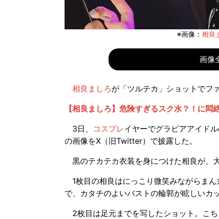
※画像：
相良ま
画像
相良ましろ
が「ツルテカ」ショットでフ
【相良ましろ】危険すぎるスク水？！に悶
3日、
コスプレ
イヤーでグラビアアイドル
の画像をX（旧Twitter）で披露した。
黒のテカテカ衣装を身につけた相良が、大
1枚目の相良はにっこり微笑みながらまん
で、カタチのよいバストの輪郭が眩しいカ
2枚目は足元までを写したショット。こち