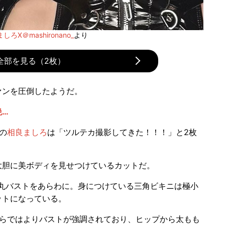
しろX＠mashironano_
より
全部を見る（2枚）
ァンを圧倒したようだ。
絶…
の
相良ましろ
は「ツルテカ撮影してきた！！！」と2枚
胆に美ボディを見せつけているカットだ。
丸バストをあらわに。身につけている三角ビキニは極小
ットになっている。
らではよりバストが強調されており、ヒップから太もも