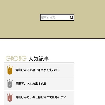
gravure-grazie
人気記事
青山ひかるの黒ビキニまん丸バスト
1
星野琴、あふれ出す色香
2
青山ひかる、冬仕様ビキニで圧巻ボディ
3