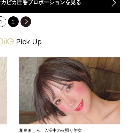
テカピカ圧巻プロポーションを見る
1
2
のページへ
gravure-grazie
Pick Up
相良ましろ、入浴中の火照り美女