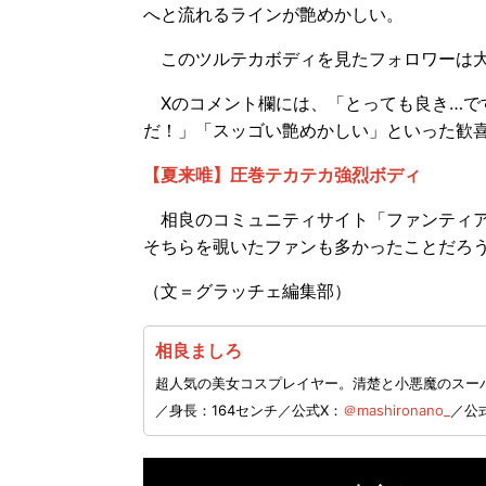
へと流れるラインが艶めかしい。
このツルテカボディを見たフォロワーは
Xのコメント欄には、「とっても良き…で
だ！」「スッゴい艶めかしい」といった歓
【夏来唯】圧巻テカテカ強烈ボディ
相良のコミュニティサイト「ファンティア
そちらを覗いたファンも多かったことだろ
（文＝グラッチェ編集部）
相良ましろ
超人気の美女コスプレイヤー。清楚と小悪魔のスーパ
／身長：164センチ／公式X：
＠mashironano_
／公式