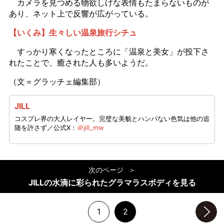
カメラを見つめる物欲しげな表情もたまらないものが
あり、ネット上で反響が広がっている。
【いくみ】生々しい温泉旅行シチュ
すっかり寒くなったところに「温泉と美女」が投下さ
れたことで、癒された人も多いようだ。
（文＝グラッチェ編集部）
JILL
コスプレ界の大人レイヤー。完璧な美貌とハンパない色気は他の追
随を許さず／公式X：
＠jill_mw
次のページ
JILLの水滴に彩られたグラマラスボディを見る
1
2
次のページへ