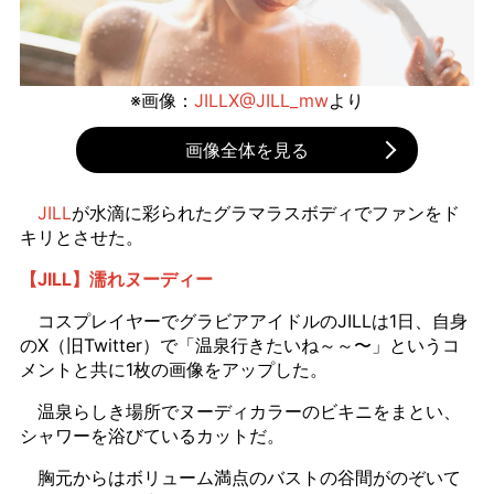
※画像：
JILLX@JILL_mw
より
画像全体を見る
JILL
が水滴に彩られたグラマラスボディでファンをド
キリとさせた。
【JILL】濡れヌーディー
コスプレイヤーでグラビアアイドルのJILLは1日、自身
のX（旧Twitter）で「温泉行きたいね～～〜」というコ
メントと共に1枚の画像をアップした。
温泉らしき場所でヌーディカラーのビキニをまとい、
シャワーを浴びているカットだ。
胸元からはボリューム満点のバストの谷間がのぞいて