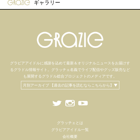
gravure-grazie
ギャラリー
グラビアアイドル
に感謝を込めて
最新＆オリジナルニュースをお届けす
るグラドル情報サイト。
グラッチェ名義で
ライブ配信や
グッズ販売など
も
展開するグラドル総合プロジェクトのメディアです。
月別アーカイブ 【過去の記事を読むならこちらから】▼
グラッチェとは
グラビアアイドル一覧
会社概要