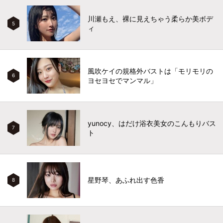
川瀬もえ、裸に見えちゃう柔らか美ボデ
5
ィ
風吹ケイの規格外バストは「モリモリの
6
ヨセヨセでマンマル」
yunocy、はだけ浴衣美女のこんもりバス
7
ト
星野琴、あふれ出す色香
8