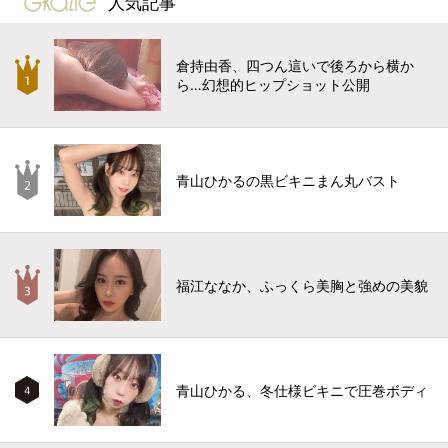
人気記事
倉持由香、四つん這いで後ろから横か
ら…幻想的ヒップショット公開
青山ひかるの黒ビキニまん丸バスト
福江ななか、ふっくら美胸と強めの美貌
青山ひかる、冬仕様ビキニで圧巻ボディ
4