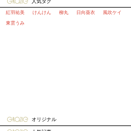
人気タグ
紅羽祐美
けんけん
柳丸
日向葵衣
風吹ケイ
東雲うみ
gravure-grazie
オリジナル
gravure-grazie