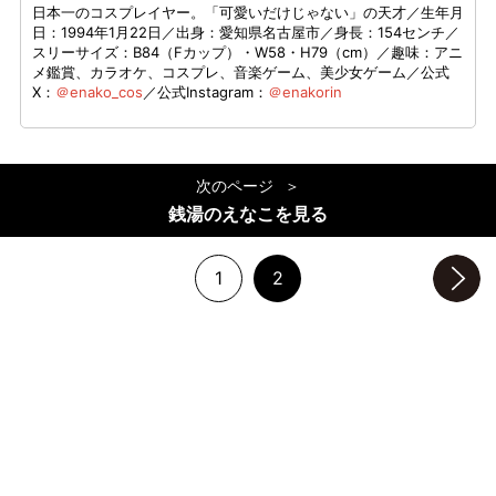
日本一のコスプレイヤー。「可愛いだけじゃない」の天才／生年月
日：1994年1月22日／出身：愛知県名古屋市／身長：154センチ／
スリーサイズ：B84（Fカップ）・W58・H79（cm）／趣味：アニ
メ鑑賞、カラオケ、コスプレ、音楽ゲーム、美少女ゲーム／公式
X：
＠enako_cos
／公式Instagram：
＠enakorin
次のページ
銭湯のえなこを見る
1
2
次のページへ