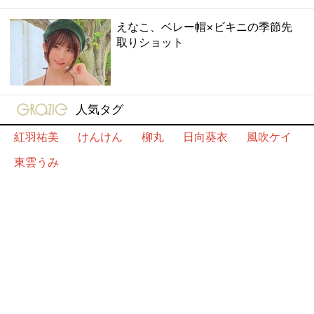
えなこ、ベレー帽×ビキニの季節先
取りショット
gravure-grazie
人気タグ
紅羽祐美
けんけん
柳丸
日向葵衣
風吹ケイ
東雲うみ