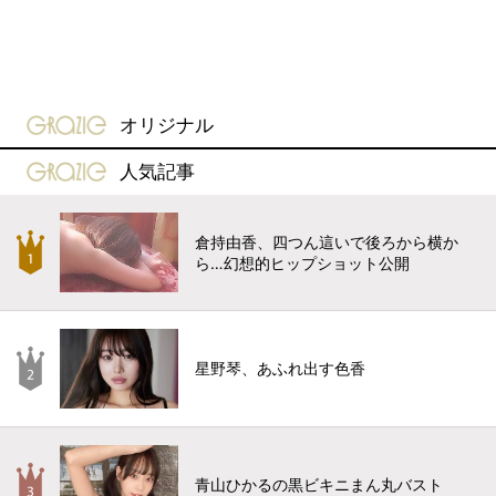
gravure-grazie
オリジナル
gravure-grazie
人気記事
倉持由香、四つん這いで後ろから横か
ら…幻想的ヒップショット公開
星野琴、あふれ出す色香
青山ひかるの黒ビキニまん丸バスト