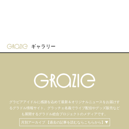
gravure-grazie
ギャラリー
グラビアアイドル
に感謝を込めて
最新＆オリジナルニュースをお届けす
るグラドル情報サイト。
グラッチェ名義で
ライブ配信や
グッズ販売など
も
展開するグラドル総合プロジェクトのメディアです。
月別アーカイブ 【過去の記事を読むならこちらから】▼