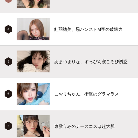
紅羽祐美、黒パンストM字の破壊力
4
あまつまりな、すっぴん寝ころび誘惑
5
こおりちゃん、衝撃のグラマラス
6
東雲うみのナースコスは超大胆
7