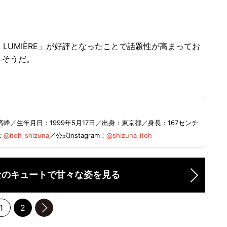
RL LUMIÈRE」が好評となったことで話題性が高まってお
きそうだ。
／生年月日：1999年5月17日／出身：東京都／​身長：167センチ
：
@itoh_shizuna
／公式Instagram：
@shizuna_itoh
なのキュートで甘々な姿を見る
1
2
のページへ