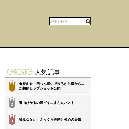
gravure-grazie
人気記事
倉持由香、四つん這いで後ろから横から…
1
幻想的ヒップショット公開
青山ひかるの黒ビキニまん丸バスト
2
福江ななか、ふっくら美胸と強めの美貌
3