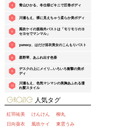
青山ひかる、冬仕様ビキニで圧巻ボディ
4
川瀬もえ、裸に見えちゃう柔らか美ボディ
5
風吹ケイの規格外バストは「モリモリのヨ
6
セヨセでマンマル」
yunocy、はだけ浴衣美女のこんもりバスト
7
星野琴、あふれ出す色香
8
デスクの上にメイリ…いろいろ衝撃の美ボ
9
ディ
川瀬もえ、色気マシマシの美胸あふれる濡
10
れ髪スタイル
gravure-grazie
人気タグ
紅羽祐美
けんけん
柳丸
日向葵衣
風吹ケイ
東雲うみ