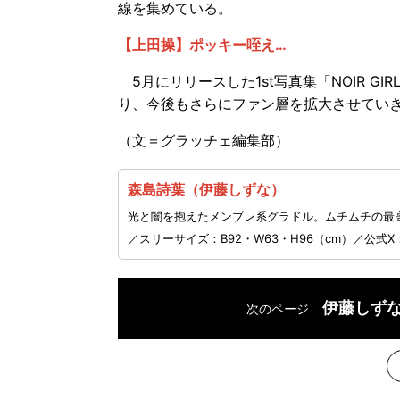
線を集めている。
【上田操】ポッキー咥え…
5月にリリースした1st写真集「NOIR GI
り、今後もさらにファン層を拡大させてい
（文＝グラッチェ編集部）
森島詩葉（伊藤しずな）
光と闇を抱えたメンブレ系グラドル。ムチムチの最高峰
／スリーサイズ：B92・W63・H96（cm）／公式X
伊藤しず
次のページ
次