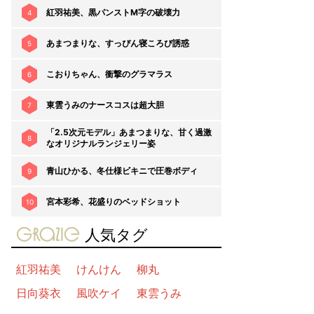
紅羽祐美、黒パンストM字の破壊力
4
あまつまりな、すっぴん寝ころび誘惑
5
こおりちゃん、衝撃のグラマラス
6
東雲うみのナースコスは超大胆
7
「2.5次元モデル」あまつまりな、甘く過激
8
なオリジナルランジェリー姿
青山ひかる、冬仕様ビキニで圧巻ボディ
9
宮本彩希、花盛りのベッドショット
10
gravure-grazie
人気タグ
紅羽祐美
けんけん
柳丸
日向葵衣
風吹ケイ
東雲うみ