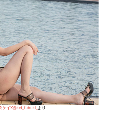
ケイX@kei_fubuki_
より