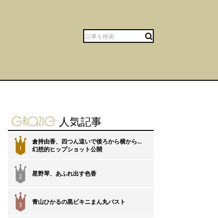
gravure-grazie
人気記事
倉持由香、四つん這いで後ろから横から…
1
幻想的ヒップショット公開
星野琴、あふれ出す色香
2
青山ひかるの黒ビキニまん丸バスト
3