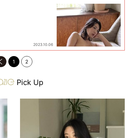
ア
2023.10.06
前のページへ
1
2
gravure-grazie
Pick Up