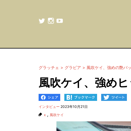
グラッチェ
グラビア
風吹ケイ、強めの艶バ
風吹ケイ、強めヒ
インタビュー
2023年10月21日
,
x
風吹ケイ