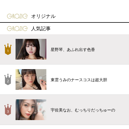
gravure-grazie
オリジナル
gravure-grazie
人気記事
星野琴、あふれ出す色香
東雲うみのナースコスは超大胆
宇佐美なお、むっちりだっちゅーの