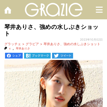
M
琴井ありさ、強めの水しぶきショッ
ト
2023年10月02日
グラッチェ
グラビア
琴井ありさ、強めの水しぶきショット
,
x
琴井ありさ