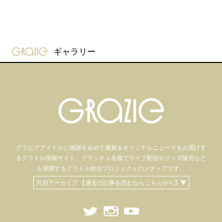
gravure-grazie
ギャラリー
グラビアアイドル
に感謝を込めて
最新＆オリジナルニュースをお届けす
るグラドル情報サイト。
グラッチェ名義で
ライブ配信や
グッズ販売など
も
展開するグラドル総合プロジェクトのメディアです。
月別アーカイブ 【過去の記事を読むならこちらから】▼