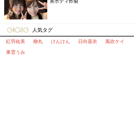
美ボディ炸裂
gravure-grazie
人気タグ
紅羽祐美
柳丸
けんけん
日向葵衣
風吹ケイ
東雲うみ