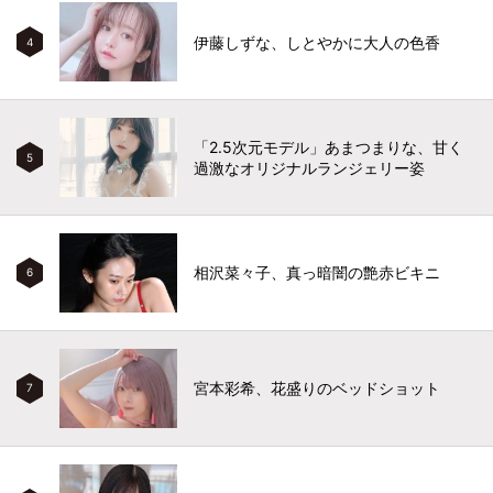
伊藤しずな、しとやかに大人の色香
4
「2.5次元モデル」あまつまりな、甘く
5
過激なオリジナルランジェリー姿
相沢菜々子、真っ暗闇の艶赤ビキニ
6
宮本彩希、花盛りのベッドショット
7