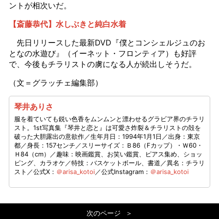
ントが相次いだ。
【斎藤恭代】水しぶきと純白水着
先日リリースした最新DVD『僕とコンシェルジュのお
となの水遊び』（イーネット・フロンティア）も好評
で、今後もチラリストの虜になる人が続出しそうだ。
（文＝グラッチェ編集部）
琴井ありさ
服を着ていても鋭い色香をムンムンと漂わせるグラビア界のチラリ
スト。1st写真集『琴井と恋と』は可愛さ炸裂＆チラリストの殻を
破った大胆露出の意欲作／生年月日：1994年1月1日／出身：東京
都／身長：157センチ／スリーサイズ：Ｂ86（Fカップ）・Ｗ60・
Ｈ84（cm）／趣味：映画鑑賞、お笑い鑑賞、ピアス集め、ショッ
ピング、カラオケ／特技：バスケットボール、書道／異名：チラリ
スト／公式X：
＠arisa_kotoi
／公式Instagram：
＠arisa_kotoi
次のページ