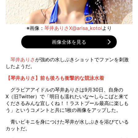
※画像：
琴井ありさX@arisa_kotoi
より
画像全体を見る
琴井ありさ
が強めの水しぶきショットでファンを刺激
したようだ。
【琴井ありさ】前も後ろも衝撃的な競泳水着
グラビアアイドルの琴井ありさは9月30日、自身の
X（旧Twitter）で「明日も濡れたいな〜しらこばと来て
くださるみんな宜しくね！！ラストプール最高に楽しも
う」というコメントと共に1枚の画像をアップした。
青いビキニを身につけた琴井が水しぶきを浴びている
カットだ。