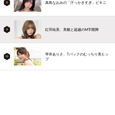
真島なおみの「汗っかきすぎ」ビキニ
8
紅羽祐美、美貌と超越のM字開脚
9
琴井ありさ、Tバックのむっちり美ヒッ
10
プ