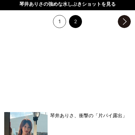
琴井ありさの強めな水しぶきショットを見る
1
2
次のページへ
琴井ありさ、衝撃の「片パイ露出」