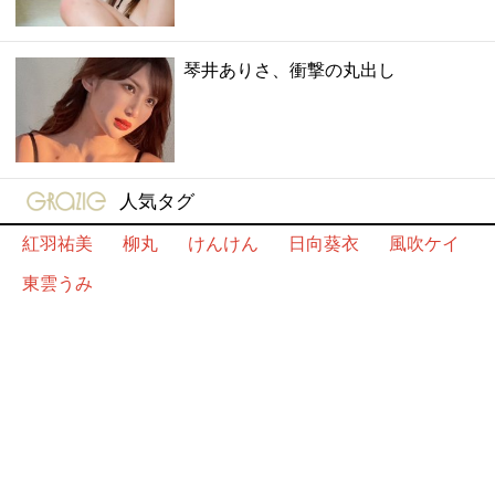
琴井ありさ、衝撃の丸出し
gravure-grazie
人気タグ
紅羽祐美
柳丸
けんけん
日向葵衣
風吹ケイ
東雲うみ