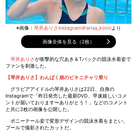
※画像：
琴井ありさInstagram＠arisa_kotoi
より
画像全体を見る（2枚）
琴井ありさ
が衝撃的な穴あき＆Tバックの競泳水着姿で
ファンを刺激した。
【琴井ありさ】わんぱく娘のビキニチャリ乗り
グラビアアイドルの琴井ありさは22日、自身の
Instagramで「昨日発売した最新DVD、早速嬉しいコメ
ントが届いております〜ありがとう！」などのコメント
と共に2枚の画像を公開した。
ポニーテール姿で変形デザインの競泳水着をまとい、
プールで撮影されたカットだ。