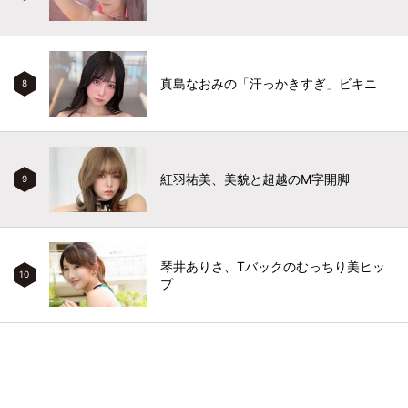
真島なおみの「汗っかきすぎ」ビキニ
8
紅羽祐美、美貌と超越のM字開脚
9
琴井ありさ、Tバックのむっちり美ヒッ
10
プ