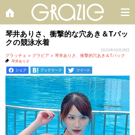
M
琴井ありさ、衝撃的な穴あき＆Tバッ
クの競泳水着
2023年09月28日
グラッチェ
グラビア
琴井ありさ、衝撃的穴あき＆Tバック
琴井ありさ