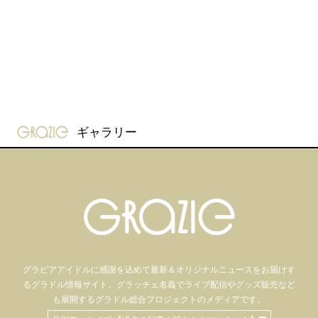
gravure-grazie
ギャラリー
グラビアアイドル
に感謝を込めて
最新＆オリジナルニュースをお届けす
るグラドル情報サイト。
グラッチェ名義で
ライブ配信や
グッズ販売など
も
展開するグラドル総合プロジェクトのメディアです。