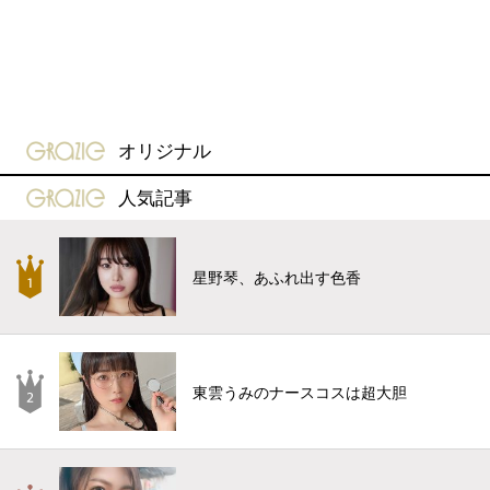
gravure-grazie
オリジナル
gravure-grazie
人気記事
星野琴、あふれ出す色香
東雲うみのナースコスは超大胆