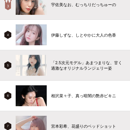
宇佐美なお、むっちりだっちゅーの
伊藤しずな、しとやかに大人の色香
4
「2.5次元モデル」あまつまりな、甘く
5
過激なオリジナルランジェリー姿
相沢菜々子、真っ暗闇の艶赤ビキニ
6
宮本彩希、花盛りのベッドショット
7