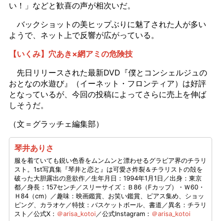
い！」などと歓喜の声が相次いだ。
バックショットの美ヒップぶりに魅了された人が多い
ようで、ネット上で反響が広がっている。
【いくみ】穴あき×網アミの危険技
先日リリースされた最新DVD『僕とコンシェルジュの
おとなの水遊び』（イーネット・フロンティア）は好評
となっているが、今回の投稿によってさらに売上を伸ば
しそうだ。
（文＝グラッチェ編集部）
琴井ありさ
服を着ていても鋭い色香をムンムンと漂わせるグラビア界のチラリ
スト。1st写真集『琴井と恋と』は可愛さ炸裂＆チラリストの殻を
破った大胆露出の意欲作／生年月日：1994年1月1日／出身：東京
都／身長：157センチ／スリーサイズ：Ｂ86（Fカップ）・Ｗ60・
Ｈ84（cm）／趣味：映画鑑賞、お笑い鑑賞、ピアス集め、ショッ
ピング、カラオケ／特技：バスケットボール、書道／異名：チラリ
スト／公式X：
＠arisa_kotoi
／公式Instagram：
＠arisa_kotoi