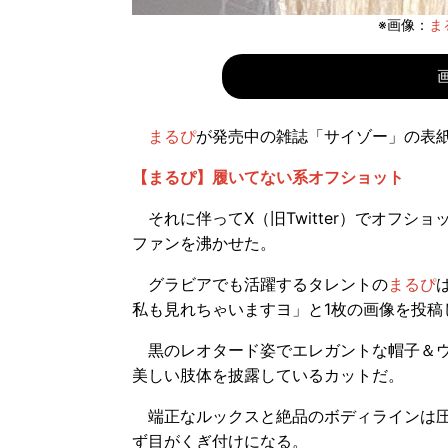
※画像：
まる
まるぴ
が発売中の雑誌「サイゾー」の表
【まるぴ】履いてない系オフショット
それに伴ってX（旧Twitter）でオフシ
ファンを沸かせた。
グラビアでも活躍するタレントの
まるぴ
私も見れちゃいますヨ」と1枚の画像を投稿
黒のレオタード姿でエレガントな帽子＆ウ
美しい肢体を披露しているカットだ。
端正なルックスと絶品のボディラインは圧
ず目がくぎ付けになる。