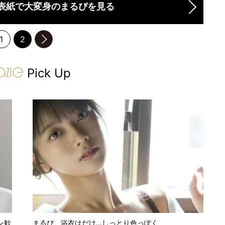
表紙で大変身のまるぴを見る
1
2
のページへ
gravure-grazie
Pick Up
ン歓
まるぴ、浴衣はだけ…しっとり色っぽく