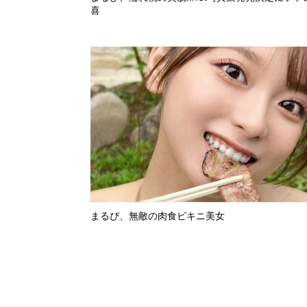
喜
まるぴ、無敵の肉食ビキニ美女