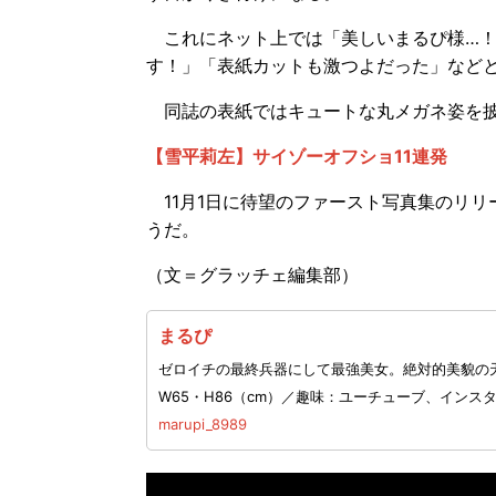
これにネット上では「美しいまるぴ様…！
す！」「表紙カットも激つよだった」など
同誌の表紙ではキュートな丸メガネ姿を披
【雪平莉左】サイゾーオフショ11連発
11月1日に待望のファースト写真集のリリ
うだ。
（文＝グラッチェ編集部）
まるぴ
ゼロイチの最終兵器にして最強美女。絶対的美貌の天才
W65・H86（cm）／趣味：ユーチューブ、インス
marupi_8989