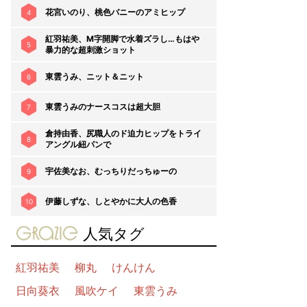
花宮いのり、桃色バニーのアミヒップ
4
紅羽祐美、M字開脚で水着ズラし…もはや
5
暴力的な超刺激ショット
東雲うみ、ニット＆ニット
6
東雲うみのナースコスは超大胆
7
倉持由香、尻職人のド迫力ヒップをトライ
8
アングル紐パンで
宇佐美なお、むっちりだっちゅーの
9
伊藤しずな、しとやかに大人の色香
10
gravure-grazie
人気タグ
紅羽祐美
柳丸
けんけん
日向葵衣
風吹ケイ
東雲うみ