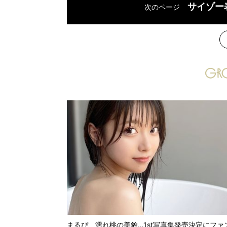
サイゾー
次のページ
次
まるぴ、濡れ桃の美貌…1st写真集発売決定にファ