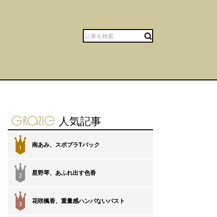
gravure-grazie
人気記事
南あみ、スポブラTバック
1
星野琴、あふれ出す色香
2
花咲楓香、重量感ハンパないバスト
3