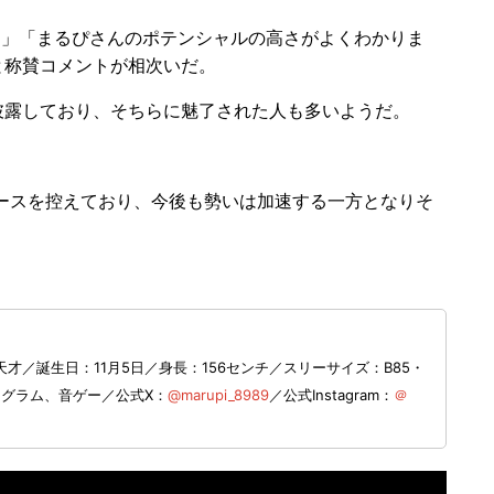
」「まるぴさんのポテンシャルの高さがよくわかりま
と称賛コメントが相次いだ。
露しており、そちらに魅了された人も多いようだ。
ースを控えており、今後も勢いは加速する一方となりそ
／誕生日：11月5日／身長：156センチ／スリーサイズ：B85・
タグラム、音ゲー／公式X：
@marupi_8989
／公式Instagram：
＠