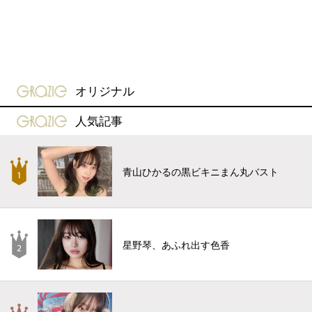
gravure-grazie
オリジナル
gravure-grazie
人気記事
青山ひかるの黒ビキニまん丸バスト
星野琴、あふれ出す色香