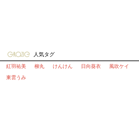
gravure-grazie
人気タグ
紅羽祐美
柳丸
けんけん
日向葵衣
風吹ケイ
東雲うみ