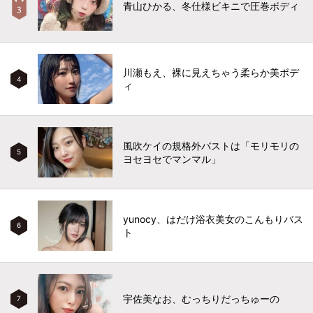
青山ひかる、冬仕様ビキニで圧巻ボディ
川瀬もえ、裸に見えちゃう柔らか美ボデ
4
ィ
風吹ケイの規格外バストは「モリモリの
5
ヨセヨセでマンマル」
yunocy、はだけ浴衣美女のこんもりバス
6
ト
宇佐美なお、むっちりだっちゅーの
7