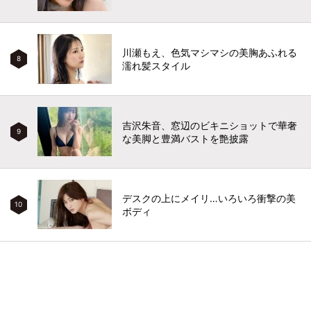
川瀬もえ、色気マシマシの美胸あふれる
8
濡れ髪スタイル
吉沢朱音、窓辺のビキニショットで華奢
9
な美脚と豊満バストを艶披露
デスクの上にメイリ…いろいろ衝撃の美
10
ボディ