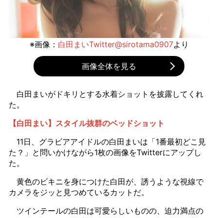
※画像：
白田まいTwitter@sirotama0907
より
画像全体を見る
白田まいがドキリとする水着ショットを披露してくれ
た。
【白田まい】スタイル抜群のベッドショット
11日、グラビアアイドルの白田まいは「1番最初どこ見
た？」と問いかけながら1枚の画像をTwitterにアップし
た。
黄色のビキニを身につけた白田が、誘うような視線で
カメラをジッと見つめているカットだ。
ツインテールの白田は可愛らしいものの、迫力満点の