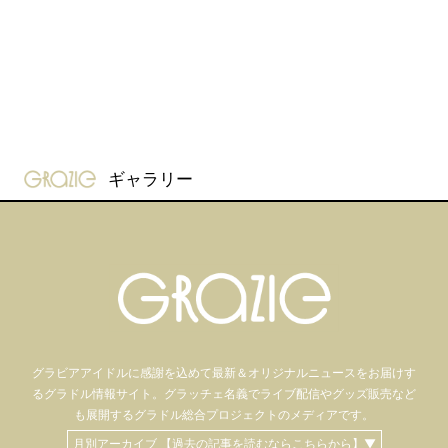
gravure-grazie
ギャラリー
グラビアアイドル
に感謝を込めて
最新＆オリジナルニュースをお届けす
るグラドル情報サイト。
グラッチェ名義で
ライブ配信や
グッズ販売など
も
展開するグラドル総合プロジェクトのメディアです。
月別アーカイブ 【過去の記事を読むならこちらから】▼