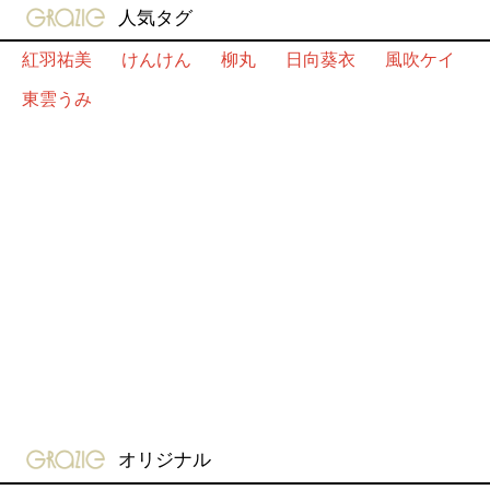
gravure-grazie
人気タグ
紅羽祐美
けんけん
柳丸
日向葵衣
風吹ケイ
東雲うみ
gravure-grazie
オリジナル