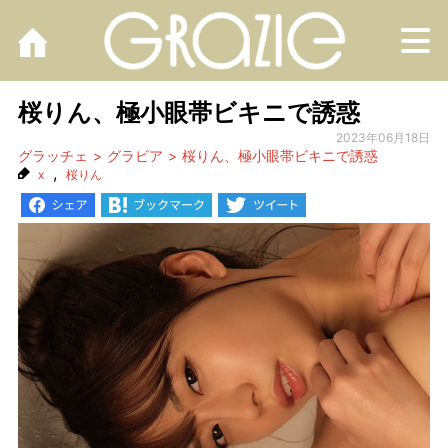
M
桜りん、極小眼帯ビキニで誘惑
2023年06月18日
グラッチェ
グラビア
桜りん、極小眼帯ビキニで誘惑
,
x
桜りん