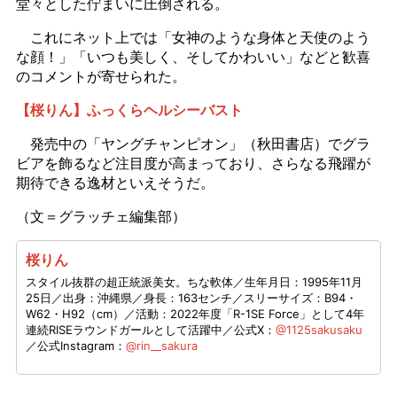
堂々とした佇まいに圧倒される。
これにネット上では「女神のような身体と天使のよう
な顔！」「いつも美しく、そしてかわいい」などと歓喜
のコメントが寄せられた。
【桜りん】ふっくらヘルシーバスト
発売中の「ヤングチャンピオン」（秋田書店）でグラ
ビアを飾るなど注目度が高まっており、さらなる飛躍が
期待できる逸材といえそうだ。
（文＝グラッチェ編集部）
桜りん
スタイル抜群の超正統派美女。ちな軟体／生年月日：1995年11月
25日／出身：沖縄県／身長：163センチ／スリーサイズ：B94・
W62・H92（cm）／活動：2022年度「R-1SE Force」として4年
連続RISEラウンドガールとして活躍中／公式X：
@1125sakusaku
／公式Instagram：
@rin__sakura