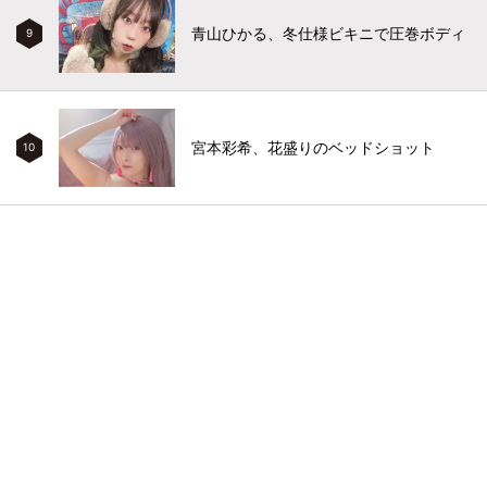
青山ひかる、冬仕様ビキニで圧巻ボディ
9
宮本彩希、花盛りのベッドショット
10