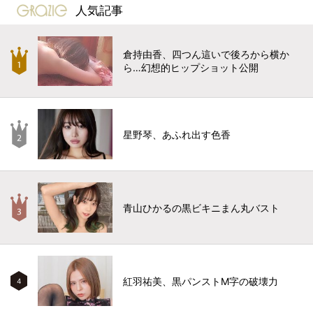
gravure-grazie
人気記事
倉持由香、四つん這いで後ろから横か
ら…幻想的ヒップショット公開
星野琴、あふれ出す色香
青山ひかるの黒ビキニまん丸バスト
紅羽祐美、黒パンストM字の破壊力
4