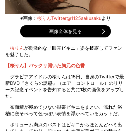
※画像：
桜りんTwitter@1125sakusaku
より
画像全体を見る
桜りん
が刺激的な「眼帯ビキニ」姿を披露してファン
を魅了した。
【桜りん】パックリ開いた胸元の色香
グラビアアイドルの桜りんは15日、自身のTwitterで最
新DVD『さくらの誘惑』（エアーコントロール）のリリ
ース記念イベントを告知すると共に1枚の画像をアップし
た。
布面積が極めて少ない眼帯ビキニをまとい、濡れた浴
槽に寝そべって色っぽい表情を浮かべているカットだ。
ボリューム満点のバストはビキニからほとんどハミ出