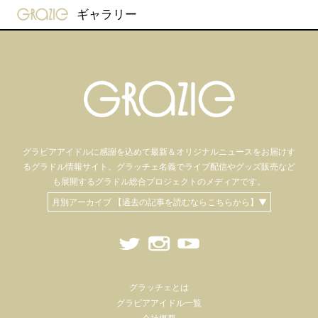
gravure-grazie
ギャラリー
グラビアアイドル
に感謝を込めて
最新＆オリジナルニュースをお届けす
るグラドル情報サイト。
グラッチェ名義で
ライブ配信や
グッズ販売など
も
展開するグラドル総合プロジェクトのメディアです。
月別アーカイブ 【過去の記事を読むならこちらから】▼
グラッチェとは
グラビアアイドル一覧