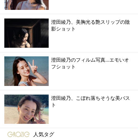
澄田綾乃、美胸光る艶スリップの陰
影ショット
澄田綾乃のフィルム写真…エモいオ
フショット
澄田綾乃、こぼれ落ちそうな美バス
ト
gravure-grazie
人気タグ