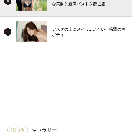
9
な美脚と豊満バストを艶披露
デスクの上にメイリ…いろいろ衝撃の美
10
ボディ
gravure-grazie
ギャラリー