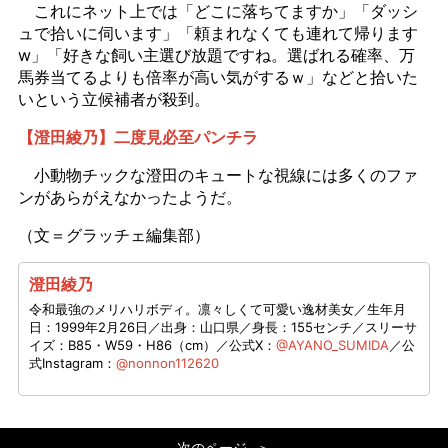
これにネット上では「どこに落ちてますか」「ダッシ
ュで拾いに伺います」「頼まれなくても連れて帰ります
w」「好きな飼い主選び放題ですね。選ばれる確率、万
馬券当てるよりも倍率が高い気がするｗ」などと拾いた
いという立候補者が殺到。
【澄田綾乃】二度見必至パンチラ
小動物チックな澄田のキュートな視線には多くのファ
ンがあらがえなかったようだ。
（文＝グラッチェ編集部）
澄田綾乃
令和最強のメリハリボディ。凛々しくて可愛い逸材美女／生年月
日：1999年2月26日／出身：山口県／身長：155センチ／スリーサ
イズ：B85・W59・H86（cm）／公式X：
@AYANO_SUMIDA
／公
式Instagram：
@nonnon112620
次のページ