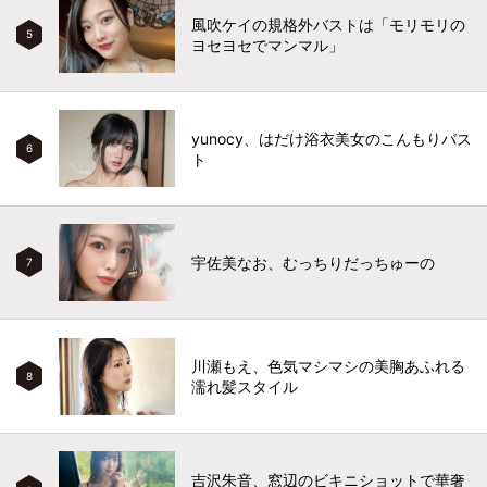
風吹ケイの規格外バストは「モリモリの
5
ヨセヨセでマンマル」
yunocy、はだけ浴衣美女のこんもりバス
6
ト
宇佐美なお、むっちりだっちゅーの
7
川瀬もえ、色気マシマシの美胸あふれる
8
濡れ髪スタイル
吉沢朱音、窓辺のビキニショットで華奢