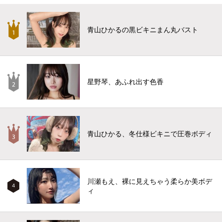
青山ひかるの黒ビキニまん丸バスト
星野琴、あふれ出す色香
青山ひかる、冬仕様ビキニで圧巻ボディ
川瀬もえ、裸に見えちゃう柔らか美ボデ
4
ィ