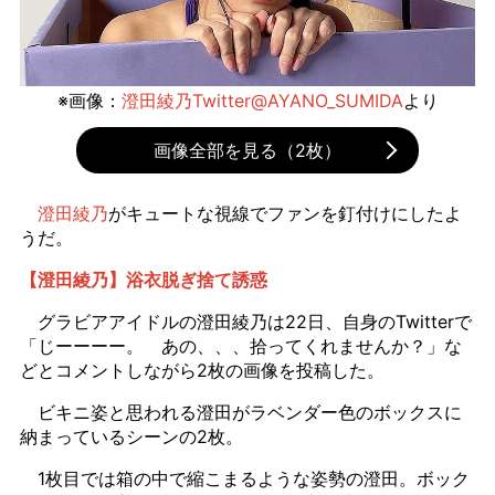
※画像：
澄田綾乃Twitter@AYANO_SUMIDA
より
画像全部を見る（2枚）
澄田綾乃
がキュートな視線でファンを釘付けにしたよ
うだ。
【澄田綾乃】浴衣脱ぎ捨て誘惑
グラビアアイドルの澄田綾乃は22日、自身のTwitterで
「じーーーー。 あの、、、拾ってくれませんか？」な
どとコメントしながら2枚の画像を投稿した。
ビキニ姿と思われる澄田がラベンダー色のボックスに
納まっているシーンの2枚。
1枚目では箱の中で縮こまるような姿勢の澄田。ボック