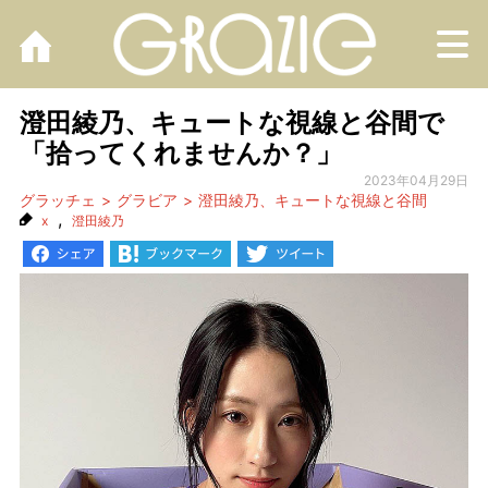
M
澄田綾乃、キュートな視線と谷間で
「拾ってくれませんか？」
2023年04月29日
グラッチェ
グラビア
澄田綾乃、キュートな視線と谷間
,
x
澄田綾乃