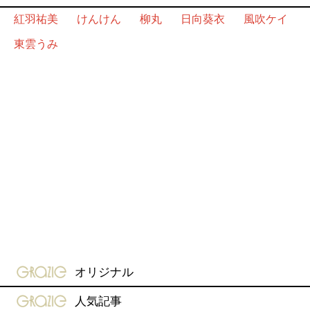
紅羽祐美
けんけん
柳丸
日向葵衣
風吹ケイ
東雲うみ
gravure-grazie
オリジナル
gravure-grazie
人気記事