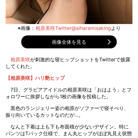
※画像：
相原美咲Twitter@aiharamisaking
より
画像全体を見る
相原美咲
が刺激的な寝ヒップショットをTwitterで披露
してくれた。
【相原美咲】ハリ艶ヒップ
7日、グラビアアイドルの相原美咲は「おはよう」とフ
ォロワーに挨拶しながら1枚の画像を投稿した。
黒色のランジェリー姿の相原がソファーで寝そべり、
振り向いているカットなのだが…。
なんと下着は上も下も布面積が少ないデザイン。特に
パンツはTバック仕様で、まん丸ヒップがほぼ丸見え状態