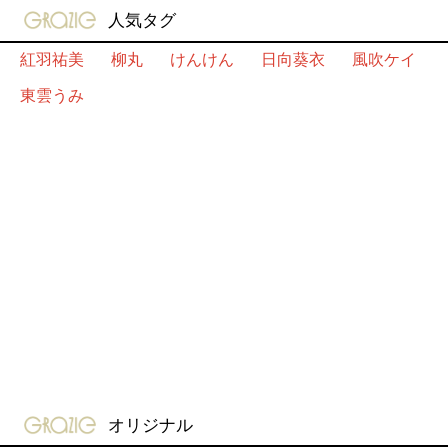
gravure-grazie
人気タグ
紅羽祐美
柳丸
けんけん
日向葵衣
風吹ケイ
東雲うみ
gravure-grazie
オリジナル