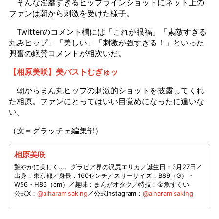
そんな淫靡すぎるヒップラインショットにネット上の
ファンは朝から刺激を受けた様子。
Twitterのコメント欄には「これが眼福」「素敵すぎる
丸みヒップ」「美しい」「刺激が強すぎる！」といった
興奮の絶賛コメントが相次いだ。
【相原美咲】美バストむぎゅッ
朝からまん丸ヒップの刺激的ショットを披露してくれ
た相原。ファンにとってはいい目覚めになったに違いな
い。
（文＝グラッチェ編集部）
相原美咲
艶やかに美しく…。グラビア界の沢尻エリカ／誕生日：3月27日／
出身：東京都／身長：160センチ／スリーサイズ：B89（G）・
W56・H86（cm）／趣味：まんがオタク／特技：金魚すくい
公式X：
@aiharamisaking
／公式Instagram：
@aiharamisaking