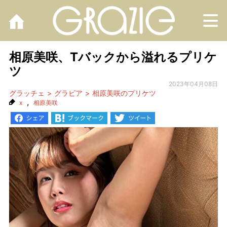
M
相原美咲、Tバックから溢れるプリケ
ツ
2023年04月08日
グラッチェ
グラビア
相原美咲のプリケツ
,
x
相原美咲