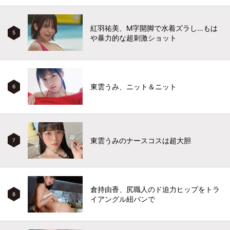
紅羽祐美、M字開脚で水着ズラし…もは
5
や暴力的な超刺激ショット
東雲うみ、ニット＆ニット
6
東雲うみのナースコスは超大胆
7
倉持由香、尻職人のド迫力ヒップをトラ
8
イアングル紐パンで