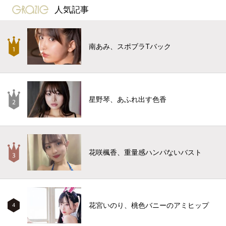
gravure-grazie
人気記事
南あみ、スポブラTバック
星野琴、あふれ出す色香
花咲楓香、重量感ハンパないバスト
花宮いのり、桃色バニーのアミヒップ
4