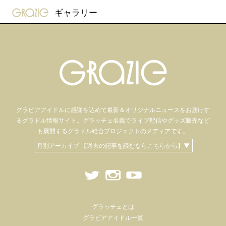
gravure-grazie
ギャラリー
グラビアアイドル
に感謝を込めて
最新＆オリジナルニュースをお届けす
るグラドル情報サイト。
グラッチェ名義で
ライブ配信や
グッズ販売など
も
展開するグラドル総合プロジェクトのメディアです。
月別アーカイブ 【過去の記事を読むならこちらから】▼
グラッチェとは
グラビアアイドル一覧