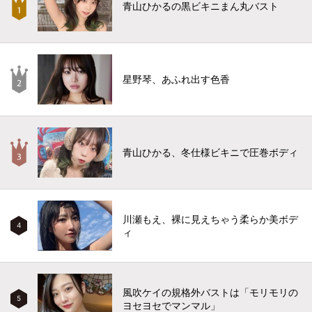
青山ひかるの黒ビキニまん丸バスト
星野琴、あふれ出す色香
青山ひかる、冬仕様ビキニで圧巻ボディ
川瀬もえ、裸に見えちゃう柔らか美ボデ
4
ィ
風吹ケイの規格外バストは「モリモリの
5
ヨセヨセでマンマル」