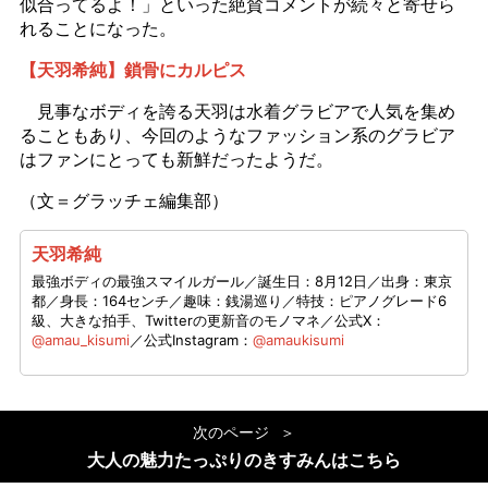
似合ってるよ！」といった絶賛コメントが続々と寄せら
れることになった。
【天羽希純】鎖骨にカルピス
見事なボディを誇る天羽は水着グラビアで人気を集め
ることもあり、今回のようなファッション系のグラビア
はファンにとっても新鮮だったようだ。
（文＝グラッチェ編集部）
天羽希純
最強ボディの最強スマイルガール／誕生日：8月12日／出身：東京
都／身長：164センチ／趣味：銭湯巡り／特技：ピアノグレード6
級、大きな拍手、Twitterの更新音のモノマネ／公式X：
@amau_kisumi
／公式Instagram：
@amaukisumi
次のページ
大人の魅力たっぷりのきすみんはこちら