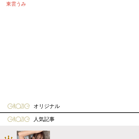
東雲うみ
gravure-grazie
オリジナル
gravure-grazie
人気記事