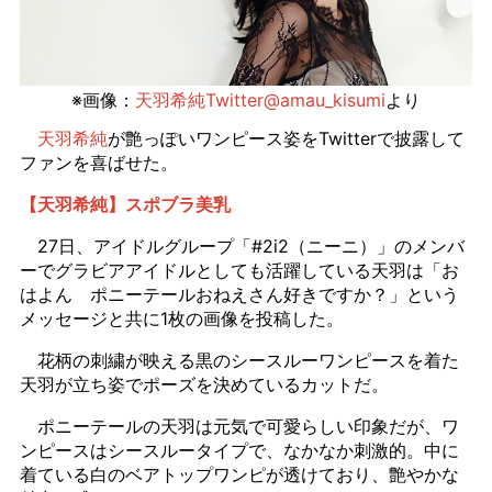
※画像：
天羽希純Twitter@amau_kisumi
より
天羽希純
が艶っぽいワンピース姿をTwitterで披露して
ファンを喜ばせた。
【天羽希純】スポブラ美乳
27日、アイドルグループ「#2i2（ニーニ）」のメンバ
ーでグラビアアイドルとしても活躍している天羽は「お
はよん ポニーテールおねえさん好きですか？」という
メッセージと共に1枚の画像を投稿した。
花柄の刺繍が映える黒のシースルーワンピースを着た
天羽が立ち姿でポーズを決めているカットだ。
ポニーテールの天羽は元気で可愛らしい印象だが、ワ
ンピースはシースルータイプで、なかなか刺激的。中に
着ている白のベアトップワンピが透けており、艶やかな