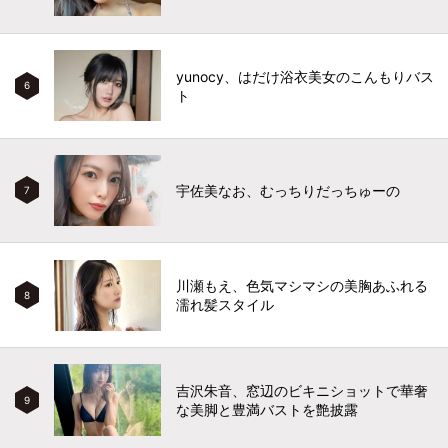
yunocy、はだけ浴衣美女のこんもりバス
6
ト
宇佐美なお、むっちりだっちゅーの
7
川瀬もえ、色気マシマシの美胸あふれる
8
濡れ髪スタイル
吉沢朱音、窓辺のビキニショットで華奢
9
な美脚と豊満バストを艶披露