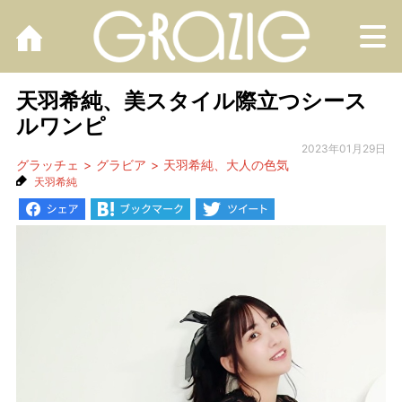
M
天羽希純、美スタイル際立つシース
ルワンピ
2023年01月29日
グラッチェ
グラビア
天羽希純、大人の色気
天羽希純