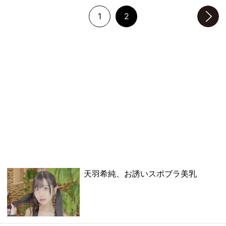
1
2
次のページへ
天羽希純、お誘いスポブラ美乳