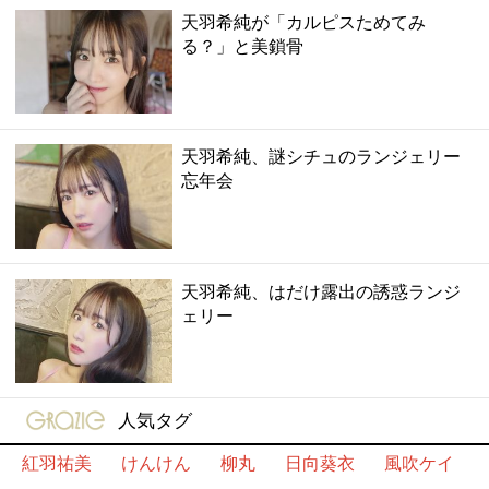
天羽希純が「カルピスためてみ
る？」と美鎖骨
天羽希純、謎シチュのランジェリー
忘年会
天羽希純、はだけ露出の誘惑ランジ
ェリー
gravure-grazie
人気タグ
紅羽祐美
けんけん
柳丸
日向葵衣
風吹ケイ