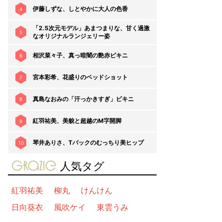
伊藤しずな、しとやかに大人の色香
4
「2.5次元モデル」あまつまりな、甘く過激
5
なオリジナルランジェリー姿
相沢菜々子、真っ暗闇の艶赤ビキニ
6
宮本彩希、花盛りのベッドショット
7
真島なおみの「汗っかきすぎ」ビキニ
8
紅羽祐美、美貌と超越のM字開脚
9
琴井ありさ、Tバックのむっちり美ヒップ
10
gravure-grazie
人気タグ
紅羽祐美
柳丸
けんけん
日向葵衣
風吹ケイ
東雲うみ