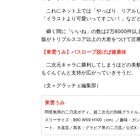
これにネット上では「やっぱり、リアルし
「イラストより可愛いってすごい！」など
瞬く間に「いいね」の数は2万8000件以
版がトリプルスコア以上の大差をつけて圧
【東雲うみ】バスローブ脱げば健康体
二次元キャラに勝利してしまうほどの美貌
もぐんぐんと支持が広がっていきそうだ。
（文＝グラッチェ編集部）
東雲うみ
問答無用の二刀流ボディ。超二次元の別格グラドル／生
スリーサイズ：B90 W59 H100（cm）／趣
ート、大道芸／異名：グラビア界の二刀流／公式X