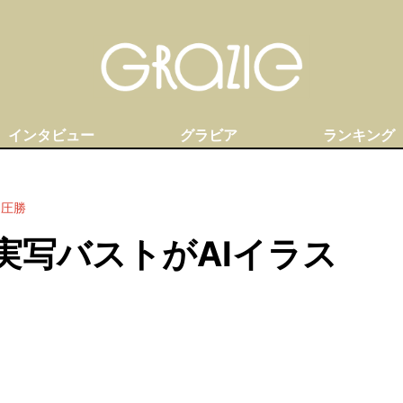
インタビュー
グラビア
ランキング
に圧勝
…実写バストがAIイラス