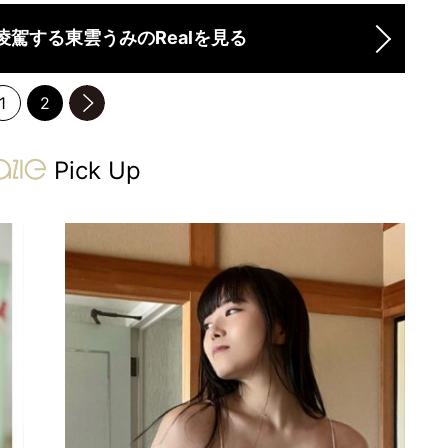
凌駕する東雲うみのRealを見る
1
2
のページへ
gravure-grazie
Pick Up