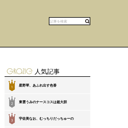
gravure-grazie
人気記事
星野琴、あふれ出す色香
1
東雲うみのナースコスは超大胆
2
宇佐美なお、むっちりだっちゅーの
3