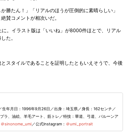
か勝たん！」「リアルのほうが圧倒的に素晴らしい」
と絶賛コメントが相次いだ。
上に。イラスト版は「いいね」が8000件ほとで、リアル
勝した。
とスタイルであることを証明したともいえそうで、今後
年月日：1996年9月26日／出身：埼玉県／​身長：162センチ／
味：ガンプラ、油絵、羊毛アート、筋トレ／特技：華道、弓道、バルーンア
：
＠sinonome_umi
／公式Instagram：
＠umi_portrait