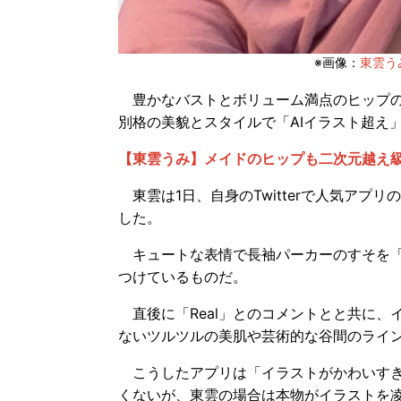
※画像：
東雲うみT
豊かなバストとボリューム満点のヒップの
別格の美貌とスタイルで「AIイラスト超え
【東雲うみ】メイドのヒップも二次元越え
東雲は1日、自身のTwitterで人気アプ
した。
キュートな表情で長袖パーカーのすそを「
つけているものだ。
直後に「Real」とのコメントとと共に、
ないツルツルの美肌や芸術的な谷間のライ
こうしたアプリは「イラストがかわいすぎ
くないが、東雲の場合は本物がイラストを