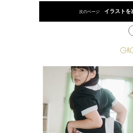
イラストを
次のページ
次