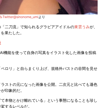
witter@sinonome_umi
より
「二刀流」で知られるグラビアアイドルの
東雲うみ
が、
」を果たした。
級
リのAI機能を使って自身の写真をイラスト化した画像を投稿
ペロリ」と自らまくり上げ、規格外バストの谷間を見せ
イラストの元になった画像を公開。二次元と比べても遜色
ンが印象的だ。
て本物とかけ離れている」という事態になることも珍し
凌駕するレベルだ。