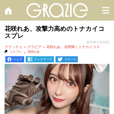
M
花咲れあ、攻撃力高めのトナカイコ
スプレ
2022年11月25日
グラッチェ
グラビア
花咲れあ、谷間輝くトナカイコス
,
コスプレ
花咲れあ