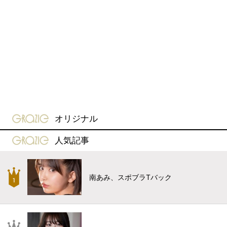
gravure-grazie
オリジナル
gravure-grazie
人気記事
南あみ、スポブラTバック