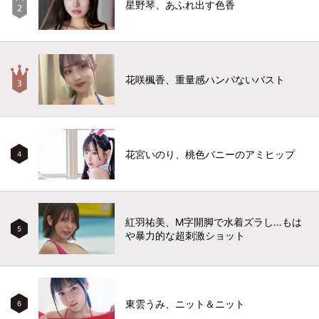
星野琴、あふれ出す色香
花咲楓香、重量感ハンパないバスト
花宮いのり、桃色バニーのアミヒップ
4
紅羽祐美、M字開脚で水着ズラし…もは
5
や暴力的な超刺激ショット
東雲うみ、ニット＆ニット
6