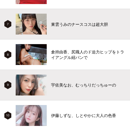
東雲うみのナースコスは超大胆
7
倉持由香、尻職人のド迫力ヒップをトラ
8
イアングル紐パンで
宇佐美なお、むっちりだっちゅーの
9
伊藤しずな、しとやかに大人の色香
10