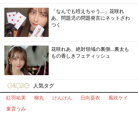
「なんでも咥えちゃう…」花咲れ
あ、問題児の問題発言にネットざわ
つく
花咲れあ、絶対領域の裏側…裏太も
もの香しきフェティッシュ
gravure-grazie
人気タグ
紅羽祐美
柳丸
けんけん
日向葵衣
風吹ケイ
東雲うみ