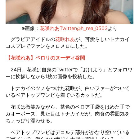
※画像：
花咲れあTwitter@h_rea_0503
より
グラビアアイドルの
花咲れあ
が、可愛らしいトナカイ
コスプレでファンをメロメロにした。
【花咲れあ】ペロリのヌーディ谷間
24日、花咲は自身のTwitterで「おはよう」とフォロワ
ーに挨拶しながら1枚の画像を投稿した。
トナカイのツノをつけた花咲が、白いファーがついて
いるベアトップワンピを着ているカットだ。
花咲は微笑みながら、茶色のベロア手袋をはめた手で
ガオーポーズ。見た目はトナカイだが、肉食の雰囲気を
ちょっぴり漂わせる。
ベアトップワンピはデコルテ部分がかなり空いている
デザインで、滑らかな素肌を大胆に露出している。ふっ