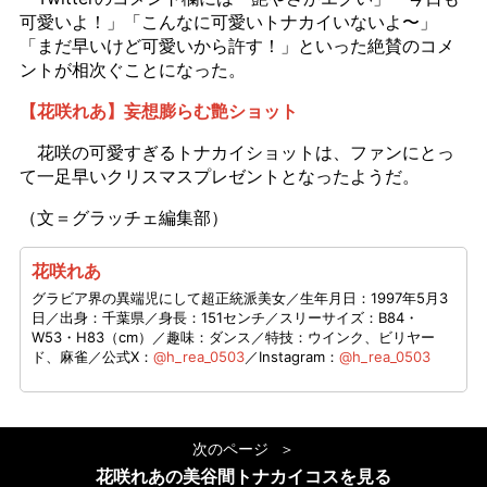
可愛いよ！」「こんなに可愛いトナカイいないよ〜」
「まだ早いけど可愛いから許す！」といった絶賛のコメ
ントが相次ぐことになった。
【花咲れあ】妄想膨らむ艶ショット
花咲の可愛すぎるトナカイショットは、ファンにとっ
て一足早いクリスマスプレゼントとなったようだ。
（文＝グラッチェ編集部）
花咲れあ
グラビア界の異端児にして超正統派美女／生年月日：1997年5月3
日／出身：千葉県／身長：151センチ／スリーサイズ：B84・
W53・H83（cm）／趣味：ダンス／特技：ウインク、ビリヤー
ド、麻雀／公式X：
@h_rea_0503
／Instagram：
@h_rea_0503
次のページ
花咲れあの美谷間トナカイコスを見る