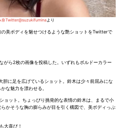
Twitter@suzukifumina
より
の美ボディを魅せつけるような艶ショットをTwitterで
ながら2枚の画像を投稿した。いずれもボルドーカラー
大胆に足を広げているショット。鈴木は少々前屈みにな
らかな魅力を漂わせる。
ショット。ちょっぴり挑発的な表情の鈴木は、まるで小
柔らかそうな胸の膨らみが目を引く構図で、美ボディっぷ
も大喜び！