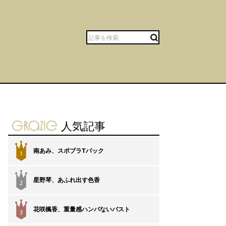
gravure-grazie
人気記事
南あみ、スポブラTバック
1
星野琴、あふれ出す色香
2
花咲楓香、重量感ハンパないバスト
3