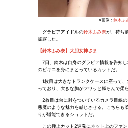
※画像：
鈴木ふみ奈
グラビアアイドルの
鈴木ふみ奈
が、持ち前
披露した。
【鈴木ふみ奈】大胆女神さま
7日、鈴木は自身のグラビア情報を告知し
のビキニを身にまとっているカットだ。
1枚目は大きなトランクケースに座って、
っており、大きな胸がフワッと膨らんで柔
2枚目は台に肘をついているカメラ目線の
悪魔のような魅力を感じさせる。こちらも
りが堪能できるショットだ。
この極上カット2連発にネット上のファン