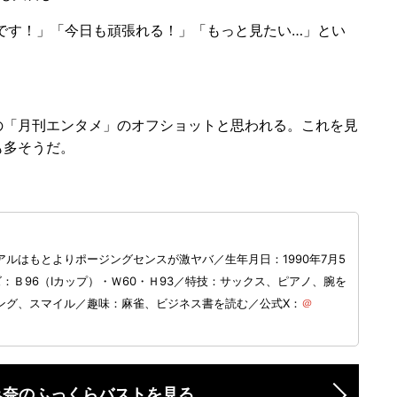
福です！」「今日も頑張れる！」「もっと見たい…」とい
「月刊エンタメ」のオフショットと思われる。これを見
も多そうだ。
ルはもとよりポージングセンスが激ヤバ／生年月日：1990年7月5
：Ｂ96（Iカップ）・Ｗ60・Ｈ93／​特技：サックス、ピアノ、腕を
ング、スマイル／趣味：麻雀、ビジネス書を読む／公式X：
＠
み奈のふっくらバストを見る