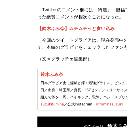
Twitterのコメント欄には「綺麗」「眼
った絶賛コメントが相次ぐことになった。
【鈴木ふみ奈】ムチムチっと食い込み
今回のツイートグラビアは、現在発売中の
て、本編のグラビアをチェックしたファン
（文＝グラッチェ編集部）
鈴木ふみ奈
日本グラビア史に燦然と輝く最強グラドル。ビジュア
日／出身：埼玉県／身長：167センチ／スリーサイズ
組んで体を一周、ハイキック、殺陣、ハンドスプリ
suzukifumina
／公式Instagram：
＠fuminasuzuki
鈴木ふ
次のページ