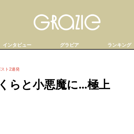
インタビュー
グラビア
ランキング
スト2連発
くらと小悪魔に…極上