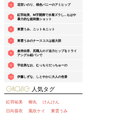
花宮いのり、桃色バニーのアミヒップ
4
紅羽祐美、M字開脚で水着ズラし…もはや
5
暴力的な超刺激ショット
東雲うみ、ニット＆ニット
6
東雲うみのナースコスは超大胆
7
倉持由香、尻職人のド迫力ヒップをトライ
8
アングル紐パンで
宇佐美なお、むっちりだっちゅーの
9
伊藤しずな、しとやかに大人の色香
10
gravure-grazie
人気タグ
紅羽祐美
柳丸
けんけん
日向葵衣
風吹ケイ
東雲うみ