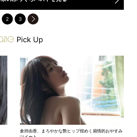
2
3
次のページへ
gravure-grazie
Pick Up
倉持由香、まろやかな艶ヒップ煌めく扇情的おやすみ
ツイート