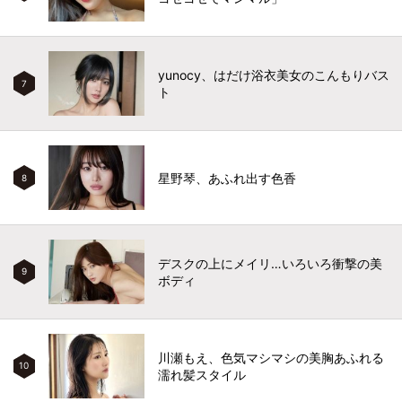
yunocy、はだけ浴衣美女のこんもりバス
7
ト
星野琴、あふれ出す色香
8
デスクの上にメイリ…いろいろ衝撃の美
9
ボディ
川瀬もえ、色気マシマシの美胸あふれる
10
濡れ髪スタイル