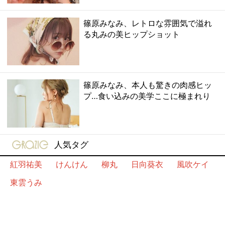
篠原みなみ、レトロな雰囲気で溢れ
る丸みの美ヒップショット
篠原みなみ、本人も驚きの肉感ヒッ
プ…食い込みの美学ここに極まれり
gravure-grazie
人気タグ
紅羽祐美
けんけん
柳丸
日向葵衣
風吹ケイ
東雲うみ