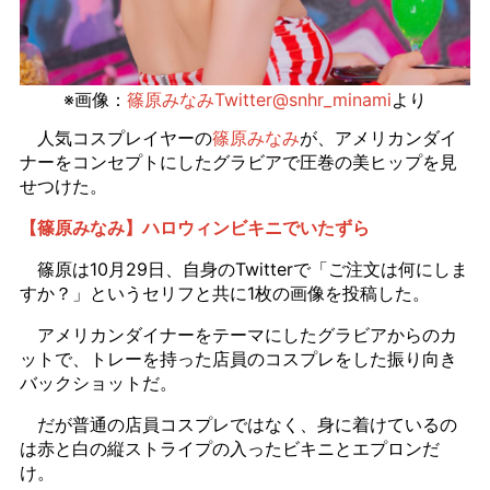
※画像：
篠原みなみTwitter@snhr_minami
より
人気コスプレイヤーの
篠原みなみ
が、アメリカンダイ
ナーをコンセプトにしたグラビアで圧巻の美ヒップを見
せつけた。
【篠原みなみ】ハロウィンビキニでいたずら
篠原は10月29日、自身のTwitterで「ご注文は何にしま
すか？」というセリフと共に1枚の画像を投稿した。
アメリカンダイナーをテーマにしたグラビアからのカ
ットで、トレーを持った店員のコスプレをした振り向き
バックショットだ。
だが普通の店員コスプレではなく、身に着けているの
は赤と白の縦ストライプの入ったビキニとエプロンだ
け。