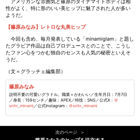
アメリカンな雰囲気と篠原のダイナマイトボディは相
性がよく、特に形のいい美ヒップに魅了された人が多い
ようだ。
【篠原みなみ】レトロな丸美ヒップ
今回も含め、毎月発表している「minamiglam」と題し
たグラビア作品は自己プロデュースとのことで、こうし
たファン心をつかむ独自のセンスも人気の秘密といえそ
うだ。
（文＝グラッチェ編集部）
篠原みなみ
説明不要の可愛いグラドル。職業＝かわいい／生年月日：7月7日
／身長：159センチ／趣味：APEX／特技：SNS／公式X：
＠
snhr_minami
／公式Instagram：
＠snhr_minami
次のページ
篠原みなみのヒップを注文する