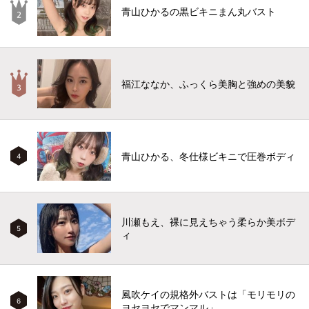
青山ひかるの黒ビキニまん丸バスト
福江ななか、ふっくら美胸と強めの美貌
青山ひかる、冬仕様ビキニで圧巻ボディ
4
川瀬もえ、裸に見えちゃう柔らか美ボデ
5
ィ
風吹ケイの規格外バストは「モリモリの
6
ヨセヨセでマンマル」