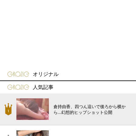
gravure-grazie
オリジナル
gravure-grazie
人気記事
倉持由香、四つん這いで後ろから横か
ら…幻想的ヒップショット公開