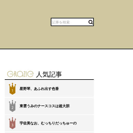
gravure-grazie
人気記事
星野琴、あふれ出す色香
1
東雲うみのナースコスは超大胆
2
宇佐美なお、むっちりだっちゅーの
3