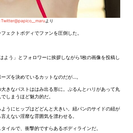
witter@papico__maru
より
ーフェクトボディでファンを圧倒した。
で「おはよう」とフォロワーに挨拶しながら1枚の画像を投稿し
ーズを決めているカットなのだが…。
大きなバストははみ出る形に。ぷるんとハリがあって丸
んでしまうほど魅力的だ。
ようにヒップはどどんと大きい。紐パンのサイドの紐が
も言えない淫靡な雰囲気を漂わせる。
タイルで、衝撃的ですらあるボディラインだ。