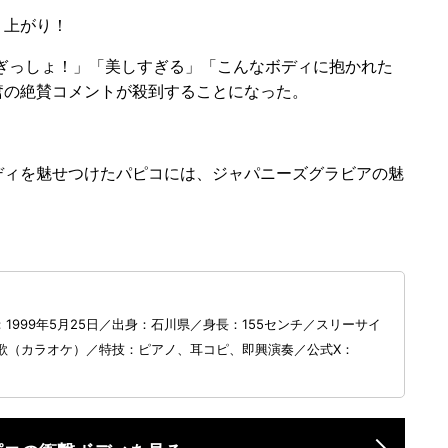
り上がり！
良すぎっしょ！」「美しすぎる」「こんなボディに抱かれた
奮の絶賛コメントが殺到することになった。
ィを魅せつけたパピコには、ジャパニーズグラビアの魅
1999年5月25日／出身：石川県／身長：155センチ／スリーサイ
味：歌（カラオケ）／特技：ピアノ、耳コピ、即興演奏／公式X：
u