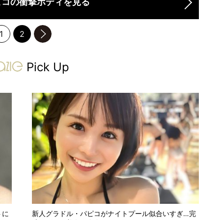
ピコの衝撃ボディを見る
1
2
のページへ
gravure-grazie
Pick Up
トに
新人グラドル・パピコがナイトプール似合いすぎ…完