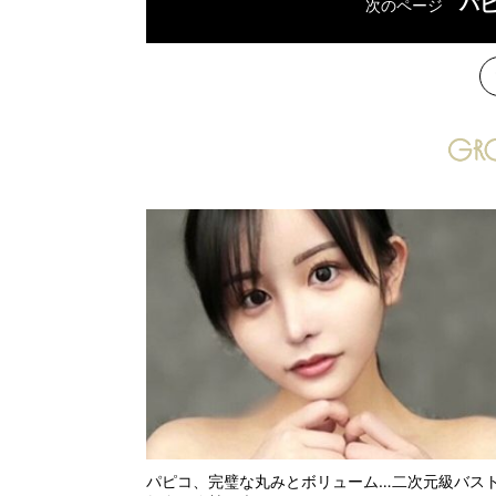
パ
次のページ
次
パピコ、完璧な丸みとボリューム…二次元級バス