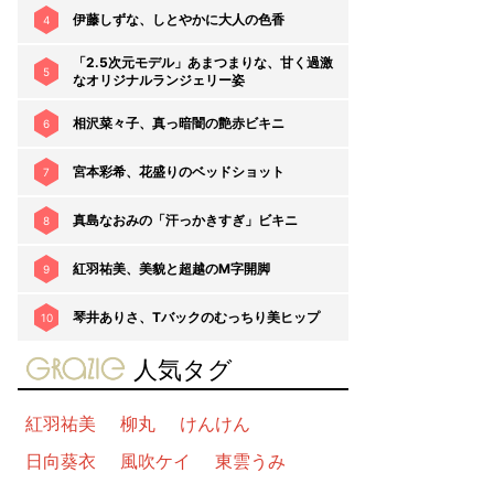
伊藤しずな、しとやかに大人の色香
4
「2.5次元モデル」あまつまりな、甘く過激
5
なオリジナルランジェリー姿
相沢菜々子、真っ暗闇の艶赤ビキニ
6
宮本彩希、花盛りのベッドショット
7
真島なおみの「汗っかきすぎ」ビキニ
8
紅羽祐美、美貌と超越のM字開脚
9
琴井ありさ、Tバックのむっちり美ヒップ
10
gravure-grazie
人気タグ
紅羽祐美
柳丸
けんけん
日向葵衣
風吹ケイ
東雲うみ