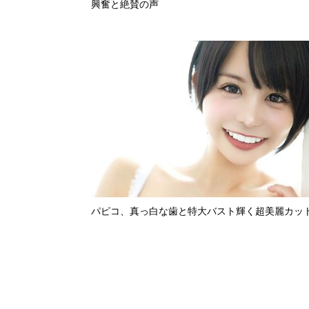
興奮と絶賛の声
パピコ、真っ白な歯と特大バスト輝く超美麗カッ