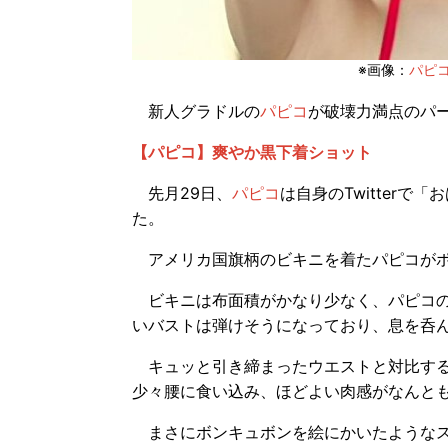
※画像：
パピコT
新人グラドルの
パピコ
が破壊力満点のパ
【パピコ】爽やか黒下着ショット
先月29日、
パピコ
は自身のTwitter
た。
アメリカ国旗柄のビキニを着たパピコがポ
ビキニは布面積がかなり少なく、パピコの
いバストは弾けそうになっており、息を呑
キュッと引き締まったウエストと対比する
少々腰に食い込み、ほどよい肉感がなんと
まさにボンキュボンを絵にかいたようなス