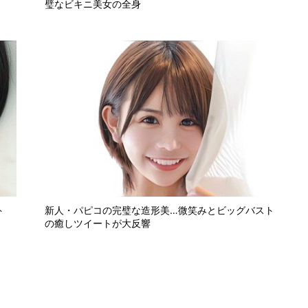
璧なビキニ美女の全身
ト
新人・パピコの完璧な造形美…微笑みとビッグバスト
の癒しツイートが大反響