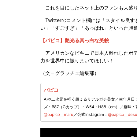
これを目にしたネット上のファンも大盛
Twitterのコメント欄には「スタイル
い」「すごすぎ」「あっぱれ」といった興
【パピコ】艶光る真っ白な美貌
アメリカンなビキニで日本人離れしたボデ
力を世界中に振りまいてほしい！
（文＝グラッチェ編集部）
パピコ
AIや二次元を軽く超えるリアルガチ美女／生年月日：
ズ：B87（Gカップ）・W54・H88（cm）／趣
@papico__maru
／公式Instagram：
@papico__des