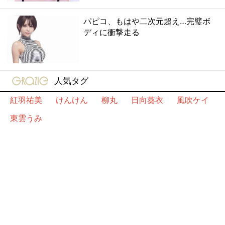
パピコ、もはや二次元超え…完璧ボ
ディに衝撃走る
gravure-grazie
人気タグ
紅羽祐美
けんけん
柳丸
日向葵衣
風吹ケイ
東雲うみ