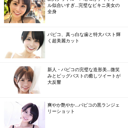
ル似合いすぎ…完璧なビキニ美女の
全身
パピコ、真っ白な歯と特大バスト輝
く超美麗カット
新人・パピコの完璧な造形美…微笑
みとビッグバストの癒しツイートが
大反響
爽やか艶やか…パピコの黒ランジェ
リーショット