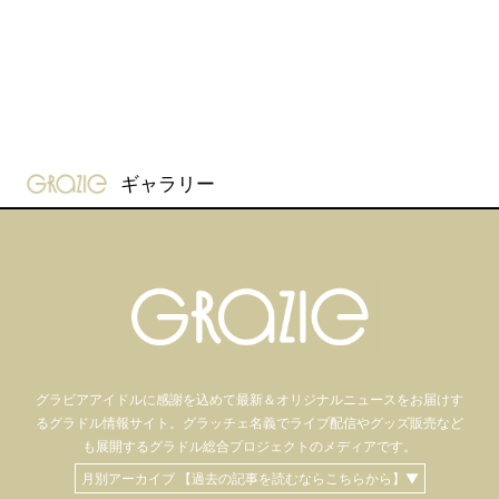
gravure-grazie
ギャラリー
グラビアアイドル
に感謝を込めて
最新＆オリジナルニュースをお届けす
るグラドル情報サイト。
グラッチェ名義で
ライブ配信や
グッズ販売など
も
展開するグラドル総合プロジェクトのメディアです。
月別アーカイブ 【過去の記事を読むならこちらから】▼