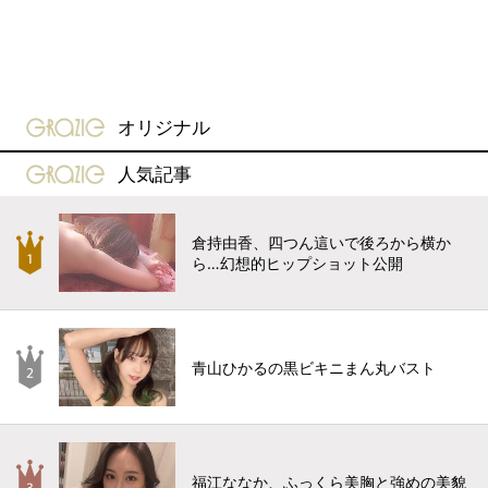
gravure-grazie
オリジナル
gravure-grazie
人気記事
倉持由香、四つん這いで後ろから横か
ら…幻想的ヒップショット公開
青山ひかるの黒ビキニまん丸バスト
福江ななか、ふっくら美胸と強めの美貌