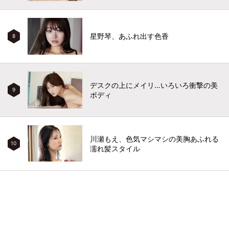
星野琴、あふれ出す色香
8
デスクの上にメイリ…いろいろ衝撃の美
9
ボディ
川瀬もえ、色気マシマシの美胸あふれる
10
濡れ髪スタイル