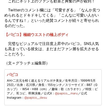
これにネット上のファンも歓喜と興奮の声が殺到！
Twitterのコメント欄には「可愛すぎる」「なんか見つ
められるとドキドキしてくる」「こんなに可愛い人がい
るんですね！」といった絶賛コメントが続々と寄せられ
るのだった。
【パピコ】極細ウエストの極上ボディ
完璧なビジュアルで注目度上昇中のパピコ。SNS人気
も高まっている彼女は、まだまだファン層を拡大させる
ことだろう。
（文＝グラッチェ編集部）
パピコ
AIや二次元を軽く超えるリアルガチ美女／生年月日：1999年5月
25日／出身：石川県／身長：155センチ／スリーサイズ：B87（G
カップ）・W54・H88（cm）／趣味：歌（カラオケ）／特技：ピ
アノ、耳コピ、即興演奏／公式X：
@papico__maru
／公式
Instagram：
@papico__desu