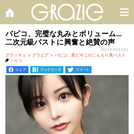
M
パピコ、完璧な丸みとボリューム…
二次元級バストに興奮と絶賛の声
2022年09月29日
グラッチェ
グラビア
パピコ、黒ビキニのこんもり美バスト
パピコ