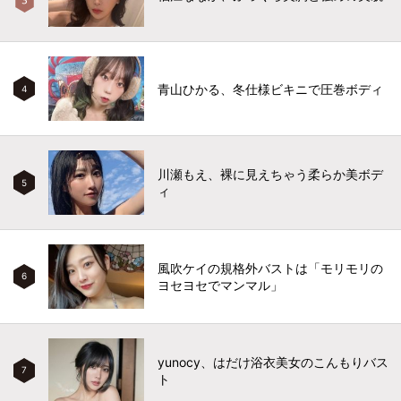
青山ひかる、冬仕様ビキニで圧巻ボディ
4
川瀬もえ、裸に見えちゃう柔らか美ボデ
5
ィ
風吹ケイの規格外バストは「モリモリの
6
ヨセヨセでマンマル」
yunocy、はだけ浴衣美女のこんもりバス
7
ト