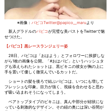
※画像：
パピコTwitter@papico__maru
より
新人グラドルの
パピコ
が完璧な美バストをTwitterで魅
せつけた。
【パピコ】黒レースランジェリー姿
28日、パピコは「おはよう」とフォロワーに挨拶しな
がら1枚の画像を公開。「#おはパピ」というハッシュタ
グも添えられたショットは、黒ビキニの彼女が胸の上に
手を置いて優しく微笑んでいるカットだ。
ショートの髪を後ろで結ぶパピコは、いつにも増して
フレッシュな印象。目力が強く、視線を合わせると思わ
ず吸い込まれそうになってしまう。
ベアトップタイプのビキニは、真ん中部分が紐状にな
っている刺激的なデザイン。その紐の奥には深い谷間が