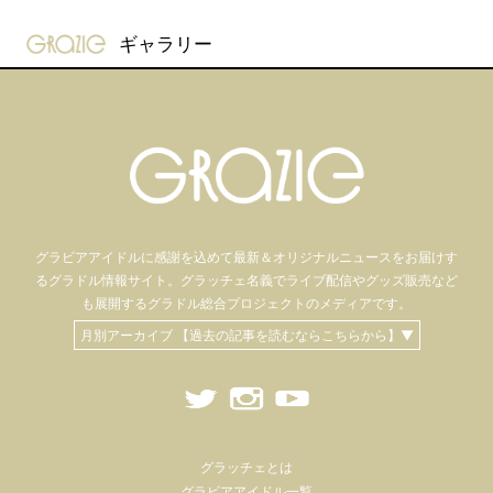
gravure-grazie
ギャラリー
グラビアアイドル
に感謝を込めて
最新＆オリジナルニュースをお届けす
るグラドル情報サイト。
グラッチェ名義で
ライブ配信や
グッズ販売など
も
展開するグラドル総合プロジェクトのメディアです。
月別アーカイブ 【過去の記事を読むならこちらから】▼
グラッチェとは
グラビアアイドル一覧