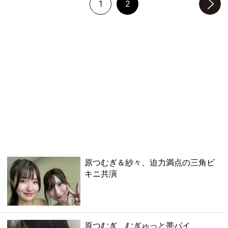
1
2
次のページへ
原つむぎ＆紗々、迫力満点の三角ビ
キニ共演
原つむぎ、むぎゅっと帯パイ