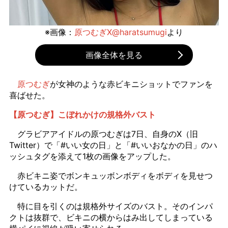
※画像：
原つむぎX@haratsumugi
より
画像全体を見る
原つむぎ
が女神のような赤ビキニショットでファンを
喜ばせた。
【原つむぎ】こぼれかけの規格外バスト
グラビアアイドルの原つむぎは7日、自身のX（旧
Twitter）で「#いい女の日」と「#いいおなかの日」のハ
ッシュタグを添えて1枚の画像をアップした。
赤ビキニ姿でボンキュッボンボディをボディを見せつ
けているカットだ。
特に目を引くのは規格外サイズのバスト。そのインパ
クトは抜群で、ビキニの横からはみ出してしまっている