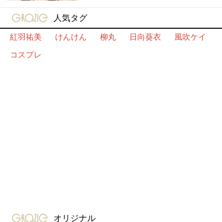
gravure-grazie
人気タグ
紅羽祐美
けんけん
柳丸
日向葵衣
風吹ケイ
コスプレ
gravure-grazie
オリジナル