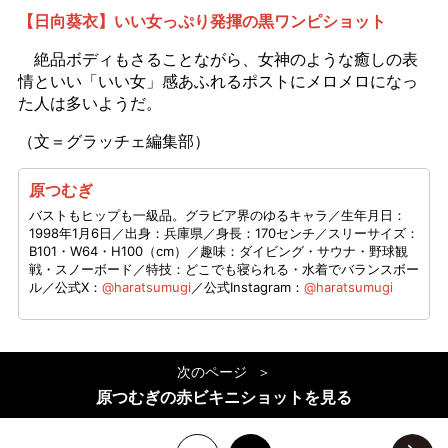
【日向葵衣】いい女っぷり発揮の黒ワンピショット
絶品ボディもさることながら、女神のような癒しの表
情といい「いい女」感あふれるポストにメロメロになっ
た人は多いようだ。
（文＝グラッチェ編集部）
原つむぎ
バストもヒップも一級品。グラビア界のゆるキャラ／生年月日：
1998年1月6日／出身：兵庫県／身長：170センチ／スリーサイズ：
B101・W64・H100（cm）／趣味：ダイビング・サウナ・野球観
戦・スノーボード／特技：どこでも寝られる・水着でバランスボー
ル／公式X：
@haratsumugi
／公式Instagram：
@haratsumugi
次のページ
原つむぎの赤ビキニショットを見る