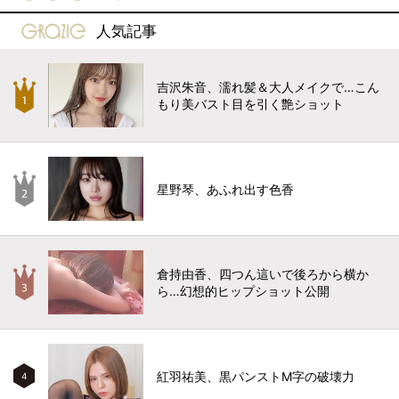
gravure-grazie
人気記事
吉沢朱音、濡れ髪＆大人メイクで…こん
もり美バスト目を引く艶ショット
星野琴、あふれ出す色香
倉持由香、四つん這いで後ろから横か
ら…幻想的ヒップショット公開
紅羽祐美、黒パンストM字の破壊力
4