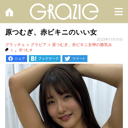
M
原つむぎ、赤ビキニのいい女
2023年11月10日
グラッチェ
グラビア
原つむぎ、赤ビキニ女神の微笑み
,
x
原つむぎ