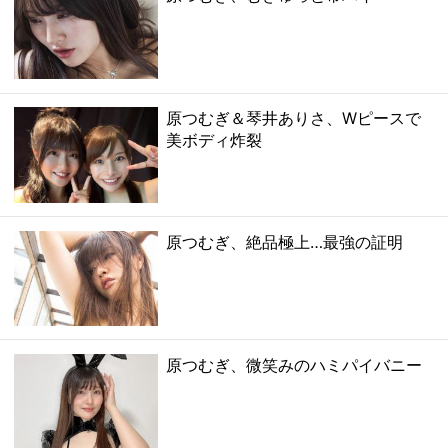
原つむぎ＆琴井ありさ、Wピースで
美ボディ炸裂
原つむぎ、絶品極上…最強の証明
原つむぎ、微笑みのハミパイバニー