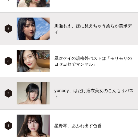
川瀬もえ、裸に見えちゃう柔らか美ボデ
5
ィ
風吹ケイの規格外バストは「モリモリの
6
ヨセヨセでマンマル」
yunocy、はだけ浴衣美女のこんもりバス
7
ト
星野琴、あふれ出す色香
8