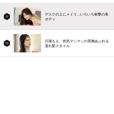
デスクの上にメイリ…いろいろ衝撃の美
9
ボディ
川瀬もえ、色気マシマシの美胸あふれる
10
濡れ髪スタイル