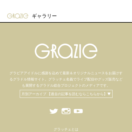
gravure-grazie
ギャラリー
グラビアアイドル
に感謝を込めて
最新＆オリジナルニュースをお届けす
るグラドル情報サイト。
グラッチェ名義で
ライブ配信や
グッズ販売など
も
展開するグラドル総合プロジェクトのメディアです。
月別アーカイブ 【過去の記事を読むならこちらから】▼
グラッチェとは