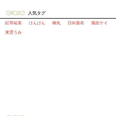
gravure-grazie
人気タグ
紅羽祐美
けんけん
柳丸
日向葵衣
風吹ケイ
東雲うみ