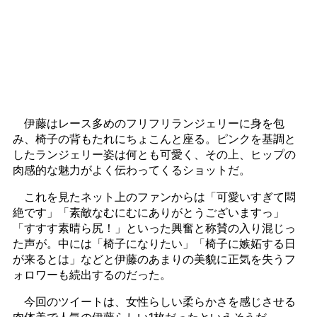
伊藤はレース多めのフリフリランジェリーに身を包
み、椅子の背もたれにちょこんと座る。ピンクを基調と
したランジェリー姿は何とも可愛く、その上、ヒップの
肉感的な魅力がよく伝わってくるショットだ。
これを見たネット上のファンからは「可愛いすぎて悶
絶です」「素敵なむにむにありがとうございますっ」
「すすす素晴ら尻！」といった興奮と称賛の入り混じっ
た声が。中には「椅子になりたい」「椅子に嫉妬する日
が来るとは」などと伊藤のあまりの美貌に正気を失うフ
ォロワーも続出するのだった。
今回のツイートは、女性らしい柔らかさを感じさせる
肉体美で人気の伊藤らしい1枚だったといえそうだ。