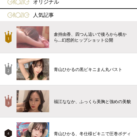
gravure-grazie
オリジナル
gravure-grazie
人気記事
倉持由香、四つん這いで後ろから横か
ら…幻想的ヒップショット公開
青山ひかるの黒ビキニまん丸バスト
福江ななか、ふっくら美胸と強めの美貌
青山ひかる、冬仕様ビキニで圧巻ボディ
4