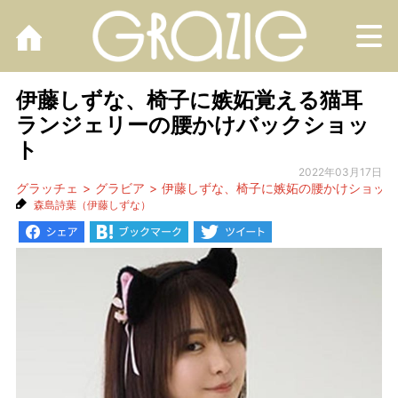
M
伊藤しずな、椅子に嫉妬覚える猫耳
ランジェリーの腰かけバックショッ
ト
2022年03月17日
グラッチェ
グラビア
伊藤しずな、椅子に嫉妬の腰かけショット
森島詩葉（伊藤しずな）