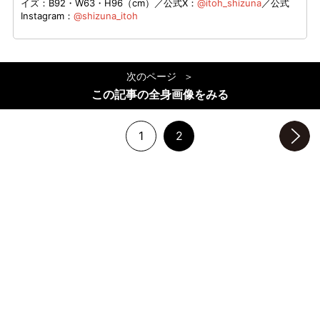
イズ：B92・W63・H96（cm）／公式X：
@itoh_shizuna
／公式
Instagram：
@shizuna_itoh
次のページ
この記事の全身画像をみる
1
2
次のページへ