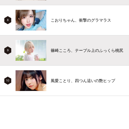
こおりちゃん、衝撃のグラマラス
8
篠崎こころ、テーブル上のふっくら桃尻
9
風愛ことり、四つん這いの艶ヒップ
10