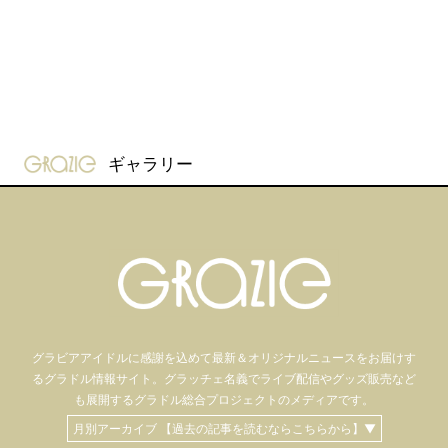
gravure-grazie
ギャラリー
グラビアアイドル
に感謝を込めて
最新＆オリジナルニュースをお届けす
るグラドル情報サイト。
グラッチェ名義で
ライブ配信や
グッズ販売など
も
展開するグラドル総合プロジェクトのメディアです。
月別アーカイブ 【過去の記事を読むならこちらから】▼