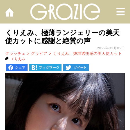
M
くりえみ、極薄ランジェリーの美天
使カットに感謝と絶賛の声
2022年03月02日
グラッチェ
グラビア
くりえみ、抜群透明感の美天使カット
くりえみ