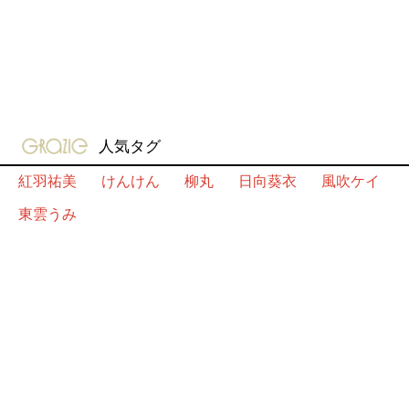
gravure-grazie
人気タグ
紅羽祐美
けんけん
柳丸
日向葵衣
風吹ケイ
東雲うみ