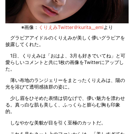
※画像：
くりえみTwitter＠kurita__emi
より
グラビアアイドルのくりえみが美しく儚いグラビアを
披露してくれた。
1日、くりえみは「おはよ、3月も好きでいてね」と可
愛らしいコメントと共に1枚の画像をTwitterにアップし
た。
薄い布地のランジェリーをまとったくりえみは、陽の
光を浴びて透明感抜群の姿に。
少し眉をひそめた表情は切なげで、儚い魅力を漂わせ
る。真っ白な肌も美しく、ふっくらと膨らむ胸も印象
的。
しなやかな美貌が目を引く至極のカットだ。
これを見たネット上のファンからは、「美しすぎてた