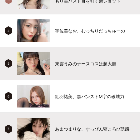
もり美バスト目を引く艶ショット
宇佐美なお、むっちりだっちゅーの
4
東雲うみのナースコスは超大胆
5
紅羽祐美、黒パンストM字の破壊力
6
あまつまりな、すっぴん寝ころび誘惑
7