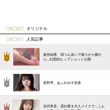
gravure-grazie
オリジナル
gravure-grazie
人気記事
倉持由香、四つん這いで後ろから横か
ら…幻想的ヒップショット公開
星野琴、あふれ出す色香
吉沢朱音、濡れ髪＆大人メイクで…こん