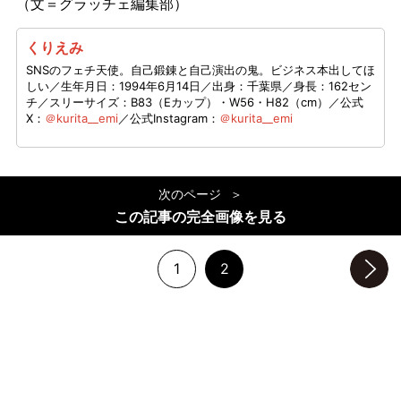
（文＝グラッチェ編集部）
くりえみ
SNSのフェチ天使。自己鍛錬と自己演出の鬼。ビジネス本出してほ
しい／生年月日：1994年6月14日／出身：千葉県／身長：162セン
チ／スリーサイズ：B83（Eカップ）・W56・H82（cm）／公式
X：
＠kurita__emi
／公式Instagram：
＠kurita__emi
次のページ
この記事の完全画像を見る
1
2
次のページへ