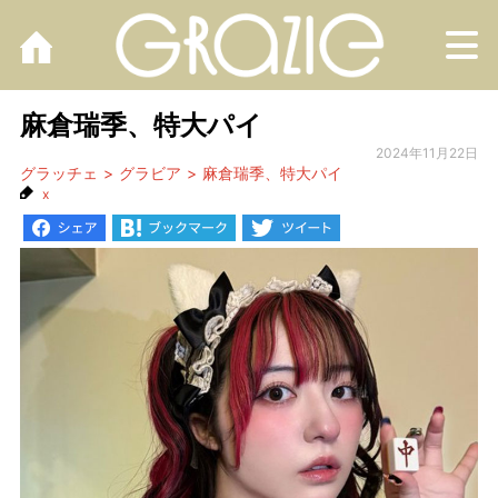
M
麻倉瑞季、特大パイ
2024年11月22日
グラッチェ
グラビア
麻倉瑞季、特大パイ
x