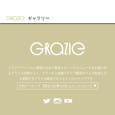
gravure-grazie
ギャラリー
グラビアアイドル
に感謝を込めて
最新＆オリジナルニュースをお届けす
るグラドル情報サイト。
グラッチェ名義で
ライブ配信や
グッズ販売など
も
展開するグラドル総合プロジェクトのメディアです。
月別アーカイブ 【過去の記事を読むならこちらから】▼