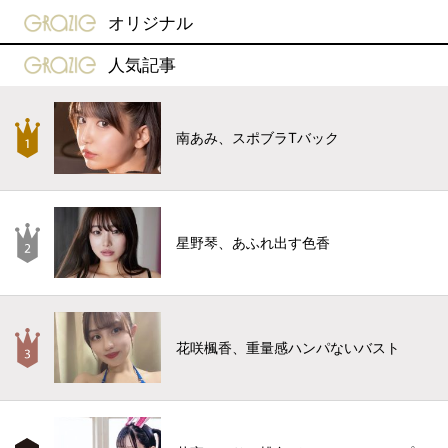
gravure-grazie
オリジナル
gravure-grazie
人気記事
南あみ、スポブラTバック
星野琴、あふれ出す色香
花咲楓香、重量感ハンパないバスト