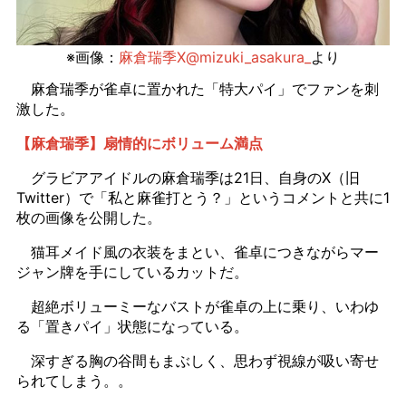
※画像：
麻倉瑞季X@mizuki_asakura_
より
麻倉瑞季が雀卓に置かれた「特大パイ」でファンを刺
激した。
【麻倉瑞季】扇情的にボリューム満点
グラビアアイドルの麻倉瑞季は21日、自身のX（旧
Twitter）で「私と麻雀打とう？」というコメントと共に1
枚の画像を公開した。
猫耳メイド風の衣装をまとい、雀卓につきながらマー
ジャン牌を手にしているカットだ。
超絶ボリューミーなバストが雀卓の上に乗り、いわゆ
る「置きパイ」状態になっている。
深すぎる胸の谷間もまぶしく、思わず視線が吸い寄せ
られてしまう。。