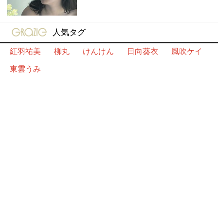
gravure-grazie
人気タグ
紅羽祐美
柳丸
けんけん
日向葵衣
風吹ケイ
東雲うみ