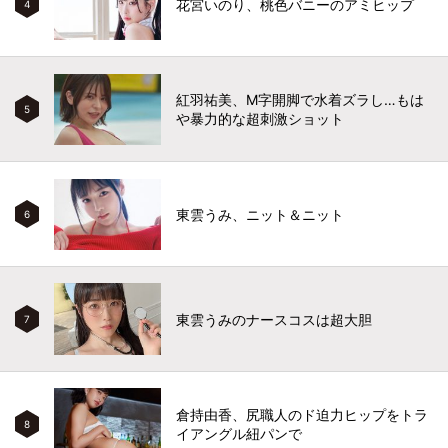
花宮いのり、桃色バニーのアミヒップ
4
紅羽祐美、M字開脚で水着ズラし…もは
5
や暴力的な超刺激ショット
東雲うみ、ニット＆ニット
6
東雲うみのナースコスは超大胆
7
倉持由香、尻職人のド迫力ヒップをトラ
8
イアングル紐パンで