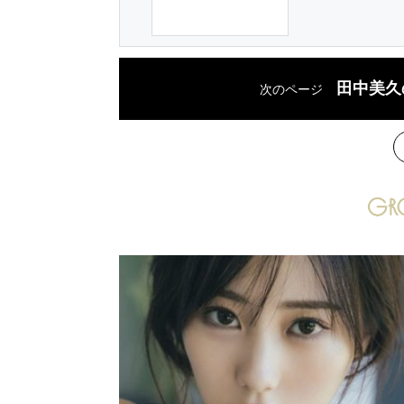
田中美久
次のページ
次