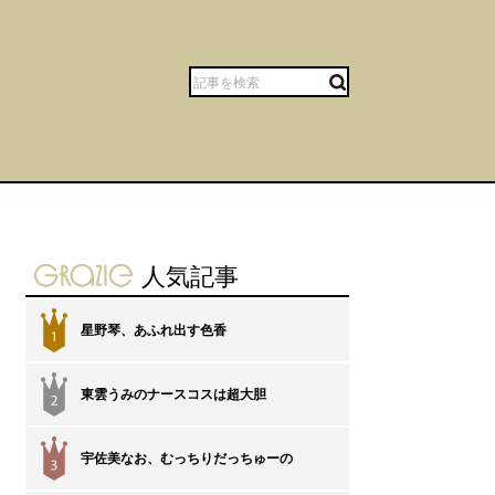
gravure-grazie
人気記事
星野琴、あふれ出す色香
1
東雲うみのナースコスは超大胆
2
宇佐美なお、むっちりだっちゅーの
3