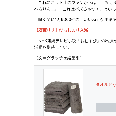
これにネット上のファンからは、「みくり
ぺろりん…」「これはバズるやつ！」とい
瞬く間に1万6000件の「いいね」が集ま
【双葉りせ】びっしょり入浴
NHK連続テレビ小説『おむすび』の出演
活躍を期待したい。
（文＝グラッチェ編集部）
タオルど