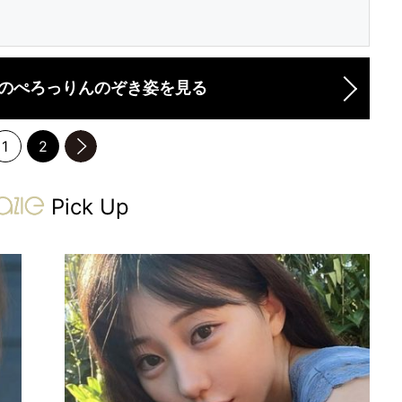
のぺろっりんのぞき姿を見る
1
2
のページへ
gravure-grazie
Pick Up