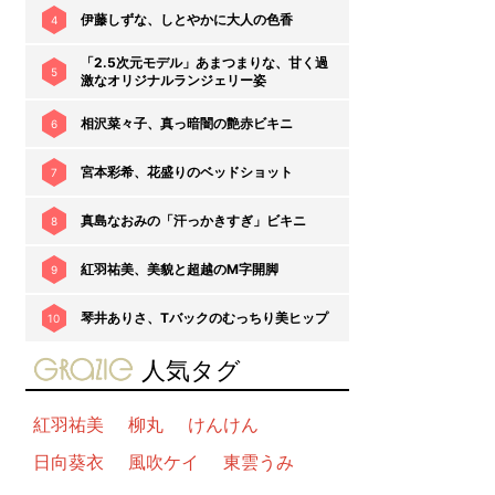
伊藤しずな、しとやかに大人の色香
4
「2.5次元モデル」あまつまりな、甘く過
5
激なオリジナルランジェリー姿
相沢菜々子、真っ暗闇の艶赤ビキニ
6
宮本彩希、花盛りのベッドショット
7
真島なおみの「汗っかきすぎ」ビキニ
8
紅羽祐美、美貌と超越のM字開脚
9
琴井ありさ、Tバックのむっちり美ヒップ
10
gravure-grazie
人気タグ
紅羽祐美
柳丸
けんけん
日向葵衣
風吹ケイ
東雲うみ