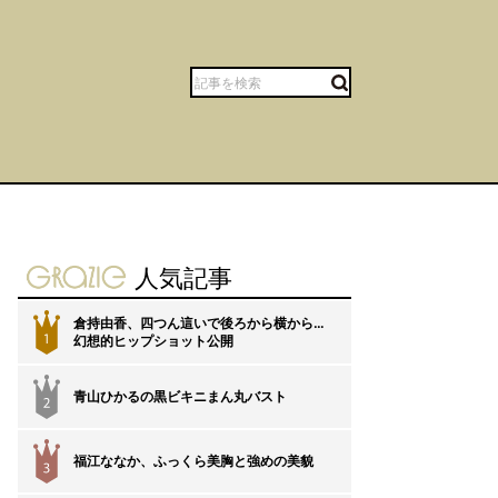
gravure-grazie
人気記事
倉持由香、四つん這いで後ろから横から…
1
幻想的ヒップショット公開
青山ひかるの黒ビキニまん丸バスト
2
福江ななか、ふっくら美胸と強めの美貌
3