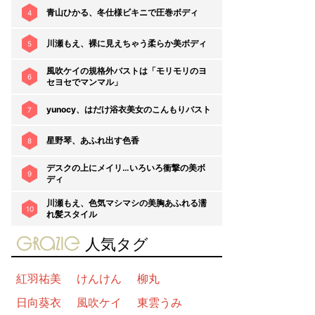
青山ひかる、冬仕様ビキニで圧巻ボディ
4
川瀬もえ、裸に見えちゃう柔らか美ボディ
5
風吹ケイの規格外バストは「モリモリのヨ
6
セヨセでマンマル」
yunocy、はだけ浴衣美女のこんもりバスト
7
星野琴、あふれ出す色香
8
デスクの上にメイリ…いろいろ衝撃の美ボ
9
ディ
川瀬もえ、色気マシマシの美胸あふれる濡
10
れ髪スタイル
gravure-grazie
人気タグ
紅羽祐美
けんけん
柳丸
日向葵衣
風吹ケイ
東雲うみ