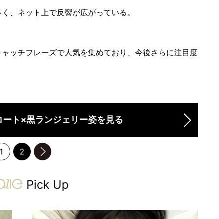
く、ネット上で反響が広がっている。
ャッチフレーズで人気を集めており、今後さらに注目度
コート×黒ランジェリー姿を見る
1
2
のページへ
gravure-grazie
Pick Up