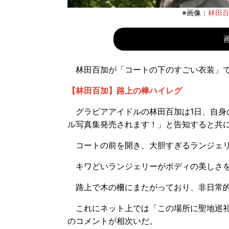
※画像：
林田百加
林田百加が「コートの下のすごい衣装」で
【林田百加】路上の棒ハイレグ
グラビアアイドルの林田百加は1日、自身のX
ル写真集発売されます！」と告知すると共に
コートの前を開き、大胆すぎるランジェリ
キワどいランジェリーがボディの美しさを
路上で木の柵にまたがっており、非日常的
これにネット上では「この場所に聖地巡礼
のコメントが相次いだ。