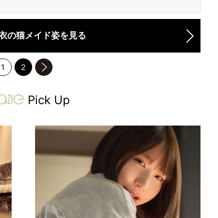
衣の猫メイド姿を見る
1
2
のページへ
gravure-grazie
Pick Up