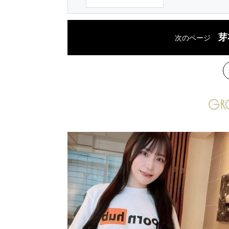
芽
次のページ
次