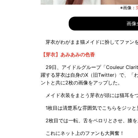
※画像：
画像
芽衣がわがまま猫メイドに扮してファンを
【芽衣】あみあみの色香
29日、アイドルグループ「Couleur Cl
躍する芽衣は自身のX（旧Twitter）で
ントと共に2枚の画像をアップした。
メイド衣装をまとう芽衣が頭には猫耳をつ
1枚目は清楚系な雰囲気でこちらをジッと
2枚目では一転、舌をペロリとさせ、膝を
これにネット上のファンも大興奮！