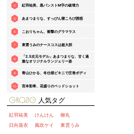
紅羽祐美、黒パンストM字の破壊力
4
あまつまりな、すっぴん寝ころび誘惑
5
こおりちゃん、衝撃のグラマラス
6
東雲うみのナースコスは超大胆
7
「2.5次元モデル」あまつまりな、甘く過
8
激なオリジナルランジェリー姿
青山ひかる、冬仕様ビキニで圧巻ボディ
9
宮本彩希、花盛りのベッドショット
10
gravure-grazie
人気タグ
紅羽祐美
けんけん
柳丸
日向葵衣
風吹ケイ
東雲うみ