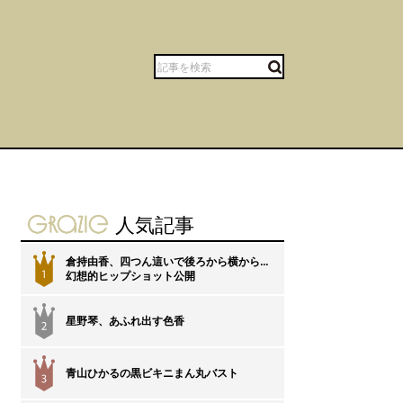
gravure-grazie
人気記事
倉持由香、四つん這いで後ろから横から…
1
幻想的ヒップショット公開
星野琴、あふれ出す色香
2
青山ひかるの黒ビキニまん丸バスト
3