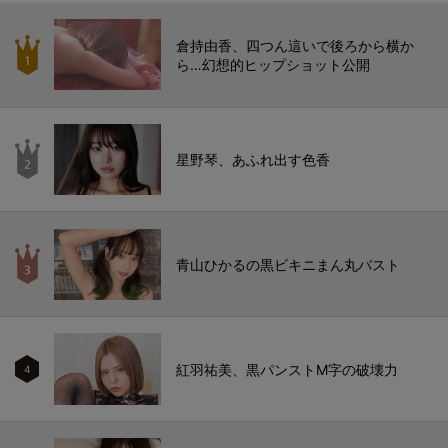
倉持由香、四つん這いで後ろから横か
ら…幻想的ヒップショット公開
星野琴、あふれ出す色香
青山ひかるの黒ビキニまん丸バスト
紅羽祐美、黒パンストM字の破壊力
4