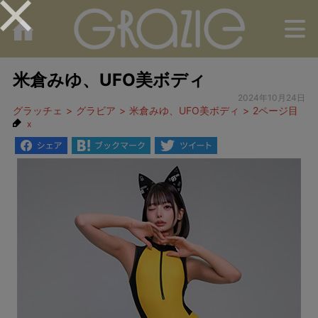
M
米倉みゆ、UFO美ボディ
2024年10月24日
グラッチェ
グラビア
米倉みゆ、UFO美ボディ
2ページ目
x