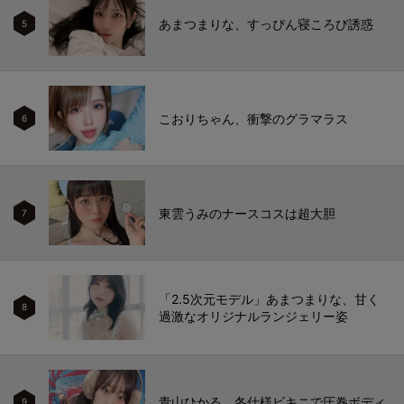
あまつまりな、すっぴん寝ころび誘惑
5
こおりちゃん、衝撃のグラマラス
6
東雲うみのナースコスは超大胆
7
「2.5次元モデル」あまつまりな、甘く
8
過激なオリジナルランジェリー姿
青山ひかる、冬仕様ビキニで圧巻ボディ
9