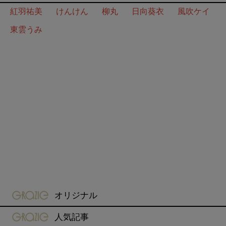
紅羽祐美
けんけん
柳丸
日向葵衣
風吹ケイ
東雲うみ
gravure-grazie
オリジナル
gravure-grazie
人気記事