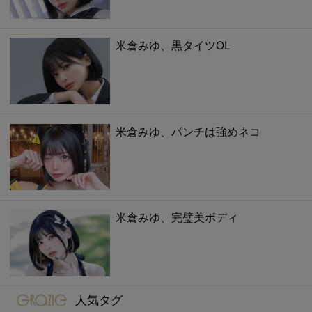
米倉みゆ、黒タイツOL
米倉みゆ、パンチは強めネコ
米倉みゆ、完璧美ボディ
gravure-grazie
人気タグ