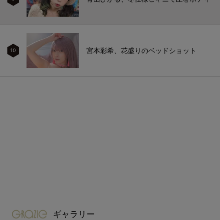
宮本彩希、花盛りのベッドショット
10
gravure-grazie
ギャラリー