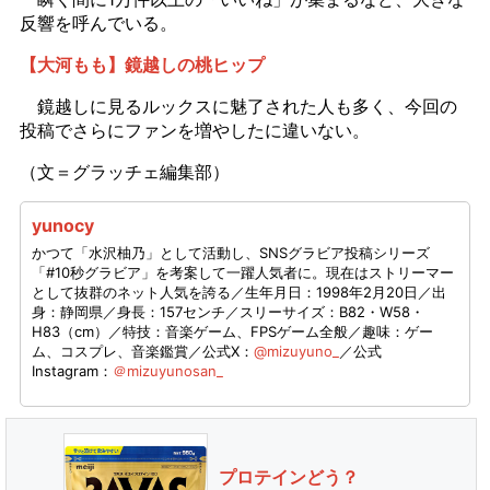
反響を呼んでいる。
【大河もも】鏡越しの桃ヒップ
鏡越しに見るルックスに魅了された人も多く、今回の
投稿でさらにファンを増やしたに違いない。
（文＝グラッチェ編集部）
yunocy
かつて「水沢柚乃」として活動し、SNSグラビア投稿シリーズ
「#10秒グラビア」を考案して一躍人気者に。現在はストリーマー
として抜群のネット人気を誇る／生年月日：1998年2月20日／出
身：静岡県／身長：157センチ／スリーサイズ：B82・W58・
H83（cm）／特技：音楽ゲーム、FPSゲーム全般／趣味：ゲー
ム、コスプレ、音楽鑑賞／公式X：
@mizuyuno_
／公式
Instagram：
＠mizuyunosan_
プロテインどう？