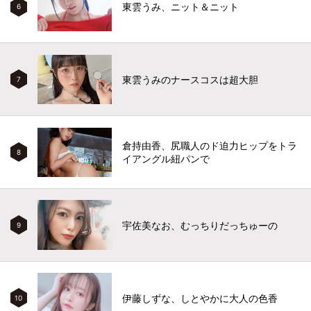
東雲うみ、ニット＆ニット
6
東雲うみのナースコスは超大胆
7
倉持由香、尻職人のド迫力ヒップをトラ
8
イアングル紐パンで
宇佐美なお、むっちりだっちゅーの
9
伊藤しずな、しとやかに大人の色香
10