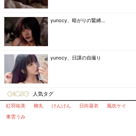
yunocy、暗がりの緊縛…
yunocy、日課の自撮り
gravure-grazie
人気タグ
紅羽祐美
柳丸
けんけん
日向葵衣
風吹ケイ
東雲うみ