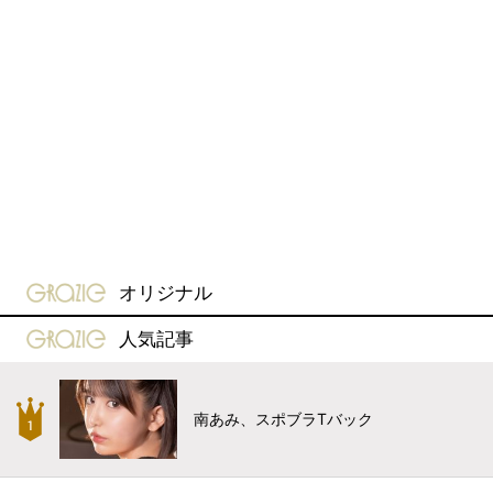
gravure-grazie
オリジナル
gravure-grazie
人気記事
南あみ、スポブラTバック