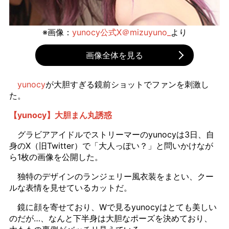
※画像：
yunocy公式X＠mizuyuno_
より
画像全体を見る
yunocy
が大胆すぎる鏡前ショットでファンを刺激し
た。
【yunocy】大胆まん丸誘惑
グラビアアイドルでストリーマーのyunocyは3日、自
身のX（旧Twitter）で「大人っぽい？」と問いかけなが
ら1枚の画像を公開した。
独特のデザインのランジェリー風衣装をまとい、クー
ルな表情を見せているカットだ。
鏡に顔を寄せており、Wで見るyunocyはとても美しい
のだが…、なんと下半身は大胆なポーズを決めており、