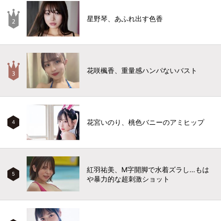
星野琴、あふれ出す色香
花咲楓香、重量感ハンパないバスト
花宮いのり、桃色バニーのアミヒップ
4
紅羽祐美、M字開脚で水着ズラし…もは
5
や暴力的な超刺激ショット