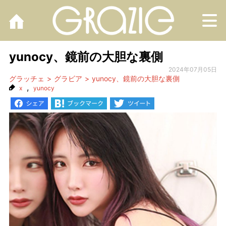
M
yunocy、鏡前の大胆な裏側
2024年07月05日
グラッチェ
グラビア
yunocy、鏡前の大胆な裏側
,
x
yunocy