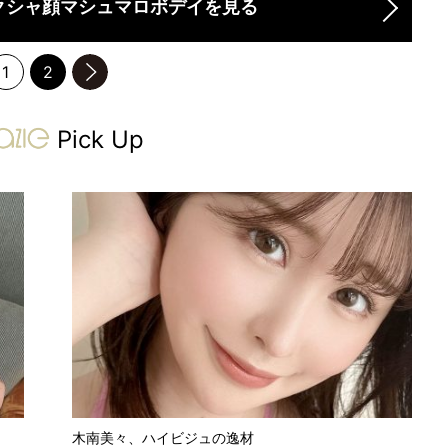
クシャ顔マシュマロボデイを見る
1
2
のページへ
gravure-grazie
Pick Up
木南美々、ハイビジュの逸材