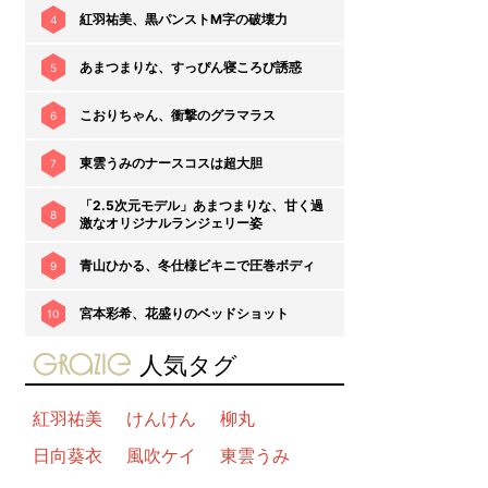
紅羽祐美、黒パンストM字の破壊力
4
あまつまりな、すっぴん寝ころび誘惑
5
こおりちゃん、衝撃のグラマラス
6
東雲うみのナースコスは超大胆
7
「2.5次元モデル」あまつまりな、甘く過
8
激なオリジナルランジェリー姿
青山ひかる、冬仕様ビキニで圧巻ボディ
9
宮本彩希、花盛りのベッドショット
10
gravure-grazie
人気タグ
紅羽祐美
けんけん
柳丸
日向葵衣
風吹ケイ
東雲うみ