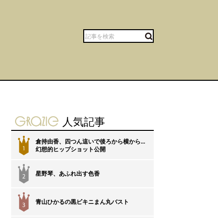
gravure-grazie
人気記事
倉持由香、四つん這いで後ろから横から…
1
幻想的ヒップショット公開
星野琴、あふれ出す色香
2
青山ひかるの黒ビキニまん丸バスト
3