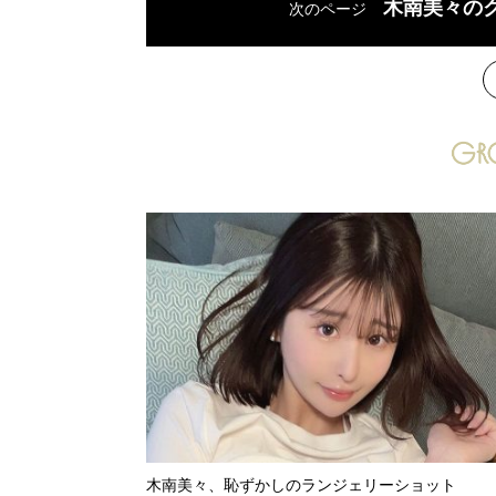
木南美々の
次のページ
次
木南美々、恥ずかしのランジェリーショット