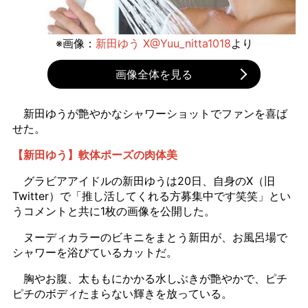
※画像：
新田ゆう X@Yuu_nitta1018
より
画像全体を見る
新田ゆうが艶やかなシャワーショットでファンを喜ば
せた。
【新田ゆう】軟体ポーズの肉体美
グラビアアイドルの新田ゆうは20日、自身のX（旧
Twitter）で「推し活してくれる方募集中です笑笑」とい
うコメントと共に1枚の画像を公開した。
ヌーディカラーのビキニをまとう新田が、お風呂場で
シャワーを浴びているカットだ。
胸やお腹、太ももにかかる水しぶきが艶やかで、ピチ
ピチのボディたまらない輝きを放っている。