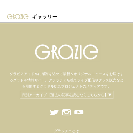
gravure-grazie
ギャラリー
グラビアアイドル
に感謝を込めて
最新＆オリジナルニュースをお届けす
るグラドル情報サイト。
グラッチェ名義で
ライブ配信や
グッズ販売など
も
展開するグラドル総合プロジェクトのメディアです。
月別アーカイブ 【過去の記事を読むならこちらから】▼
グラッチェとは