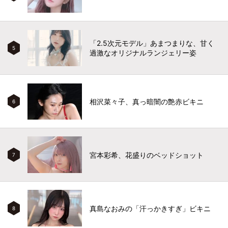
「2.5次元モデル」あまつまりな、甘く
5
過激なオリジナルランジェリー姿
相沢菜々子、真っ暗闇の艶赤ビキニ
6
宮本彩希、花盛りのベッドショット
7
真島なおみの「汗っかきすぎ」ビキニ
8