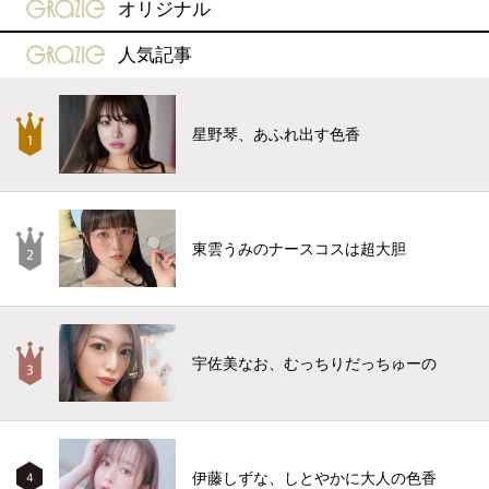
gravure-grazie
オリジナル
gravure-grazie
人気記事
星野琴、あふれ出す色香
東雲うみのナースコスは超大胆
宇佐美なお、むっちりだっちゅーの
伊藤しずな、しとやかに大人の色香
4