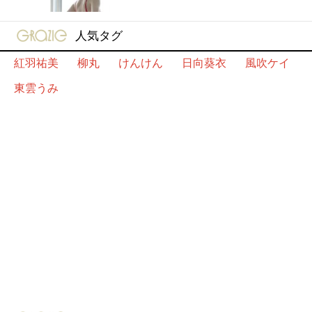
gravure-grazie
人気タグ
紅羽祐美
柳丸
けんけん
日向葵衣
風吹ケイ
東雲うみ