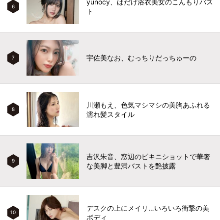
yunocy、はだけ浴衣美女のこんもりバス
6
ト
宇佐美なお、むっちりだっちゅーの
7
川瀬もえ、色気マシマシの美胸あふれる
8
濡れ髪スタイル
吉沢朱音、窓辺のビキニショットで華奢
9
な美脚と豊満バストを艶披露
デスクの上にメイリ…いろいろ衝撃の美
10
ボディ