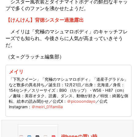
シスター風衣装とダイナマイトボディの鮮烈なギャッ
プで多くのファンを沸かせたようだ。
【けんけん】背徳シスター過激露出
メイリは「究極のマシュマロボディ」のキャッチフレ
ーズでも知られ、今後さらに人気が高まっていきそう
だ。
（文＝グラッチェ編集部）
メイリ
「下乳クイーン」「究極のマシュマロボディ」「道産子グラドル」
など数多の異名持ち／誕生日：12月21日／出身：北海道／身長：
154センチ／スリーサイズ：B90 （Iカップ）・W56・H87（cm）
／趣味：美容オタク、読書、ダンス、動物が好き／特技：綺麗な側
転、絵本の読み聞かせ／公式X：
＠picooondayo
／公式
Instagram：
＠meiri_01familia
iPhoneの買い時