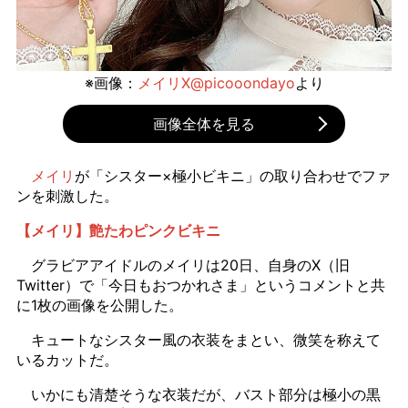
※画像：
メイリX@picooondayo
より
画像全体を見る
メイリ
が「シスター×極小ビキニ」の取り合わせでファ
ンを刺激した。
【メイリ】艶たわピンクビキニ
グラビアアイドルのメイリは20日、自身のX（旧
Twitter）で「今日もおつかれさま」というコメントと共
に1枚の画像を公開した。
キュートなシスター風の衣装をまとい、微笑を称えて
いるカットだ。
いかにも清楚そうな衣装だが、バスト部分は極小の黒