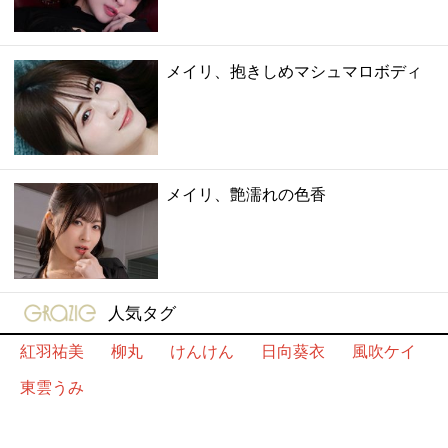
メイリ、抱きしめマシュマロボディ
メイリ、艶濡れの色香
gravure-grazie
人気タグ
紅羽祐美
柳丸
けんけん
日向葵衣
風吹ケイ
東雲うみ