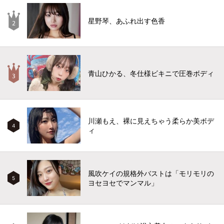
星野琴、あふれ出す色香
青山ひかる、冬仕様ビキニで圧巻ボディ
川瀬もえ、裸に見えちゃう柔らか美ボデ
4
ィ
風吹ケイの規格外バストは「モリモリの
5
ヨセヨセでマンマル」