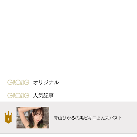
gravure-grazie
オリジナル
gravure-grazie
人気記事
青山ひかるの黒ビキニまん丸バスト