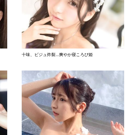
十味、ビジュ炸裂…爽やか寝ころび姫