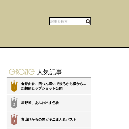
gravure-grazie
人気記事
倉持由香、四つん這いで後ろから横から…
1
幻想的ヒップショット公開
星野琴、あふれ出す色香
2
青山ひかるの黒ビキニまん丸バスト
3