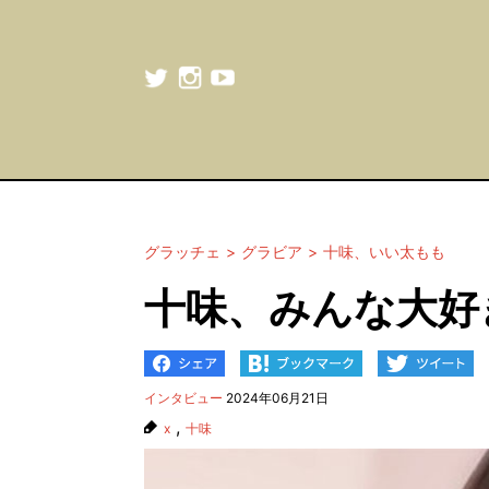
グラッチェ
グラビア
十味、いい太もも
十味、みんな大好
インタビュー
2024年06月21日
,
x
十味