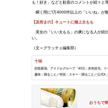
も！好き」などと歓喜のコメントが続々と
瞬く間に1万4000件以上の「いいね」が
【及街まの】キュートに極上太もも
美女の「いい太もも」の虜になる人が続出
い。
（文＝グラッチェ編集部）
十味
顔面最強。アイドルグループ「#2i2」赤色担当。リ
趣味：踊ること／特技：スキー・踊ること／公式X
おうちで