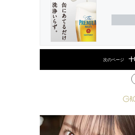
十
次のページ
次