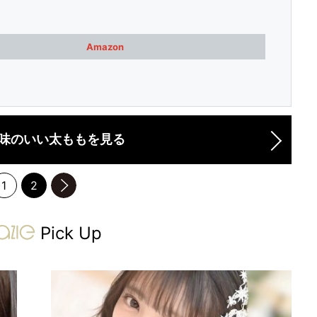
Amazon
味のいい太ももを見る
1
2
のページへ
gravure-grazie
Pick Up