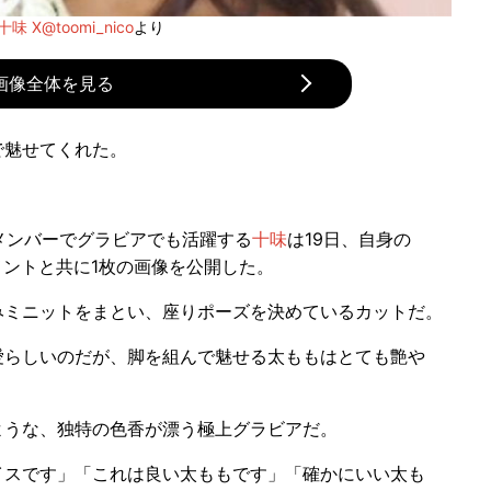
十味 X@toomi_nico
より
画像全体を見る
で魅せてくれた。
メンバーでグラビアでも活躍する
十味
は19日、自身の
コメントと共に1枚の画像を公開した。
ミニットをまとい、座りポーズを決めているカットだ。
らしいのだが、脚を組んで魅せる太ももはとても艶や
うな、独特の色香が漂う極上グラビアだ。
スです」「これは良い太ももです」「確かにいい太も