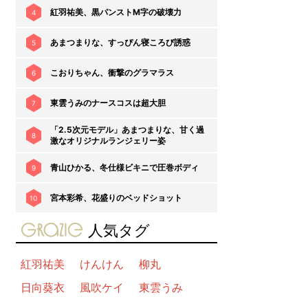
紅羽祐美、黒パンストM字の破壊力
4
あまつまりな、すっぴん寝ころび誘惑
5
こおりちゃん、衝撃のグラマラス
6
東雲うみのナースコスは超大胆
7
「2.5次元モデル」あまつまりな、甘く過
8
激なオリジナルランジェリー姿
青山ひかる、冬仕様ビキニで圧巻ボディ
9
宮本彩希、花盛りのベッドショット
10
gravure-grazie
人気タグ
紅羽祐美
けんけん
柳丸
日向葵衣
風吹ケイ
東雲うみ