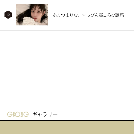
あまつまりな、すっぴん寝ころび誘惑
10
gravure-grazie
ギャラリー