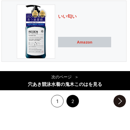
いい匂い
Amazon
次のページ
穴あき競泳水着の鬼木このはを見る
1
2
次のページへ