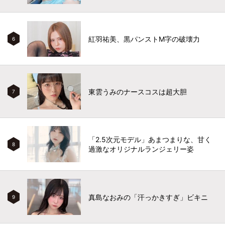
紅羽祐美、黒パンストM字の破壊力
6
東雲うみのナースコスは超大胆
7
「2.5次元モデル」あまつまりな、甘く
8
過激なオリジナルランジェリー姿
真島なおみの「汗っかきすぎ」ビキニ
9