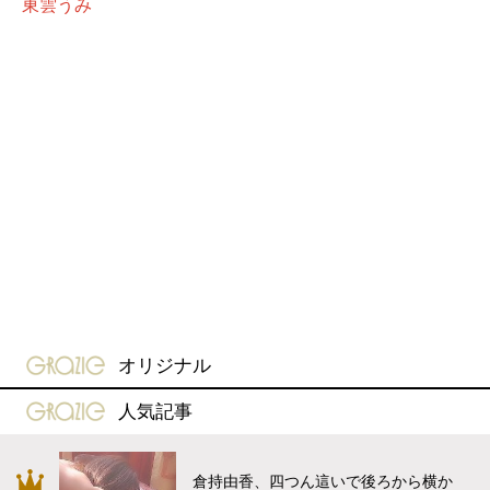
東雲うみ
gravure-grazie
オリジナル
gravure-grazie
人気記事
倉持由香、四つん這いで後ろから横か