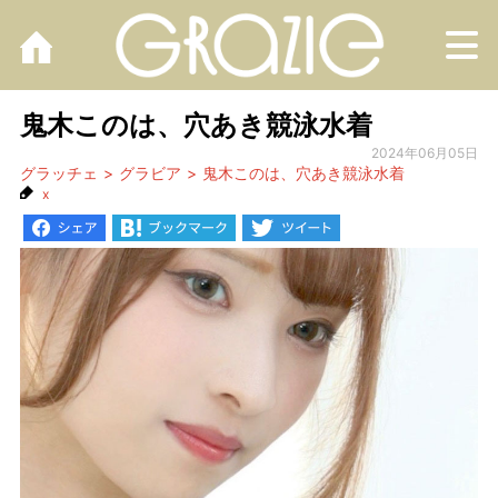
M
鬼木このは、穴あき競泳水着
2024年06月05日
グラッチェ
グラビア
鬼木このは、穴あき競泳水着
x