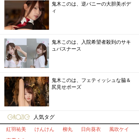
鬼木このは、逆バニーの大胆美ボデ
ィ
鬼木このは、入院希望者殺到のサキ
ュバスナース
鬼木このは、フェティッシュな脇＆
尻見せポーズ
gravure-grazie
人気タグ
紅羽祐美
けんけん
柳丸
日向葵衣
風吹ケイ