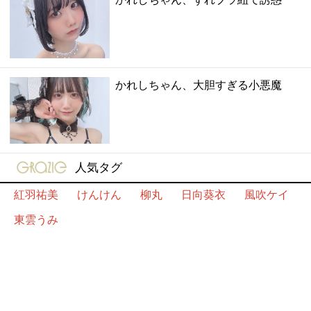
かれしちゃん、大胆すぎる小悪魔
gravure-grazie
人気タグ
紅羽祐美
けんけん
柳丸
日向葵衣
風吹ケイ
東雲うみ