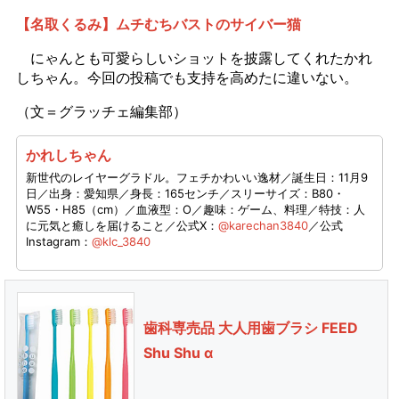
【名取くるみ】ムチむちバストのサイバー猫
にゃんとも可愛らしいショットを披露してくれたかれ
しちゃん。今回の投稿でも支持を高めたに違いない。
（文＝グラッチェ編集部）
かれしちゃん
新世代のレイヤーグラドル。フェチかわいい逸材／誕生日：11月9
日／出身：愛知県／身長：165センチ／スリーサイズ：B80・
W55・H85（cm）／血液型：O／趣味：ゲーム、料理／特技：人
に元気と癒しを届けること／公式X：
@karechan3840
／公式
Instagram：
@klc_3840
歯科専売品 大人用歯ブラシ FEED
Shu Shu α