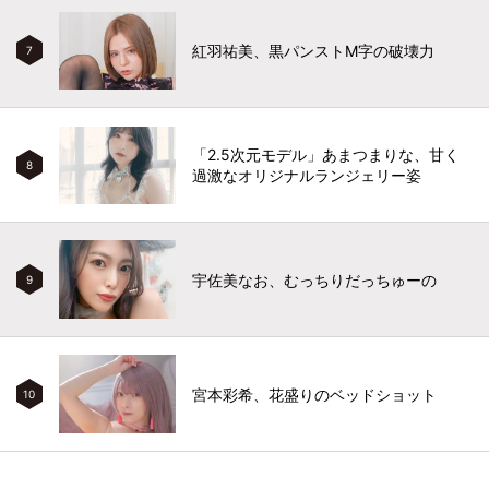
紅羽祐美、黒パンストM字の破壊力
7
「2.5次元モデル」あまつまりな、甘く
8
過激なオリジナルランジェリー姿
宇佐美なお、むっちりだっちゅーの
9
宮本彩希、花盛りのベッドショット
10