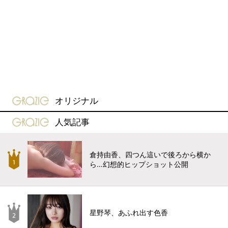
gravure-grazie
オリジナル
gravure-grazie
人気記事
倉持由香、四つん這いで後ろから横か
ら…幻想的ヒップショット公開
星野琴、あふれ出す色香