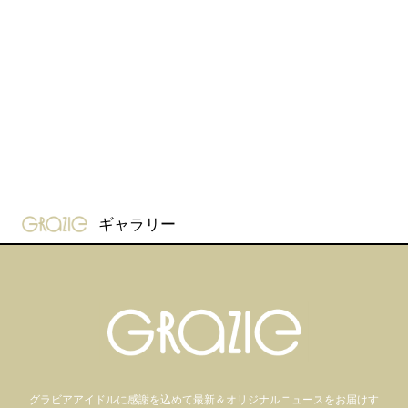
gravure-grazie
ギャラリー
グラビアアイドル
に感謝を込めて
最新＆オリジナルニュースをお届けす