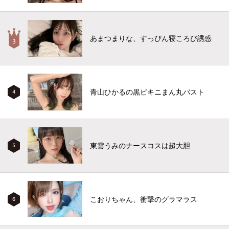
あまつまりな、すっぴん寝ころび誘惑
青山ひかるの黒ビキニまん丸バスト
4
東雲うみのナースコスは超大胆
5
こおりちゃん、衝撃のグラマラス
6