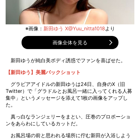
※画像：
新田ゆう X@Yuu_nitta1018
より
画像全体を見る
新田ゆうが純白美ボディ誘惑でファンを喜ばせた。
【新田ゆう】美麗バックショット
グラビアアイドルの新田ゆうは24日、自身のX（旧
Twitter）で「グラドルとお風呂一緒に入ってくれる人募
集中」というメッセージを添えて1枚の画像をアップし
た。
真っ白なランジェリーをまとい、圧巻のプロポーショ
ンをあらわにしているカットだ。
お風呂場の前と思われる場所に佇む新田が入浴しよう