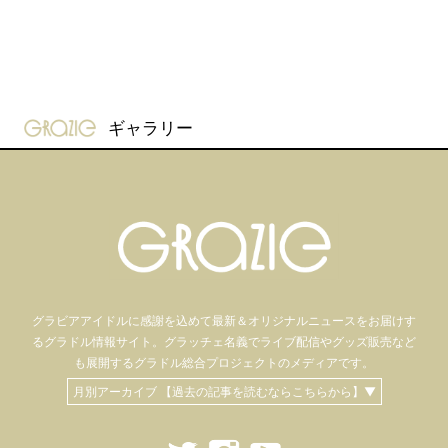
gravure-grazie
ギャラリー
グラビアアイドル
に感謝を込めて
最新＆オリジナルニュースをお届けす
るグラドル情報サイト。
グラッチェ名義で
ライブ配信や
グッズ販売など
も
展開するグラドル総合プロジェクトのメディアです。
月別アーカイブ 【過去の記事を読むならこちらから】▼