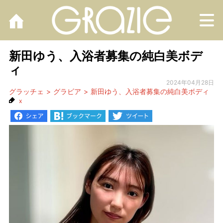
M
新田ゆう、入浴者募集の純白美ボデ
ィ
2024年04月28日
グラッチェ
グラビア
新田ゆう、入浴者募集の純白美ボディ
x