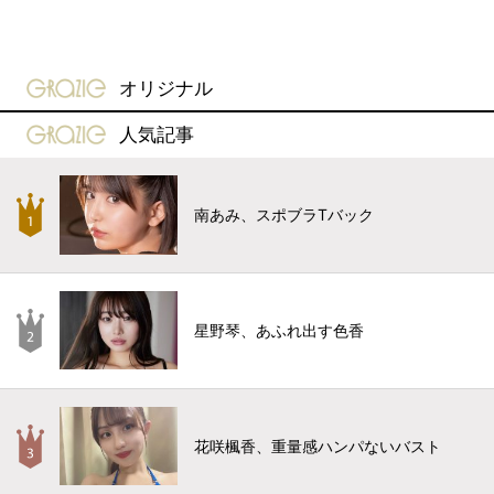
gravure-grazie
オリジナル
gravure-grazie
人気記事
南あみ、スポブラTバック
星野琴、あふれ出す色香
花咲楓香、重量感ハンパないバスト