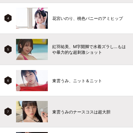
花宮いのり、桃色バニーのアミヒップ
4
紅羽祐美、M字開脚で水着ズラし…もは
5
や暴力的な超刺激ショット
東雲うみ、ニット＆ニット
6
東雲うみのナースコスは超大胆
7