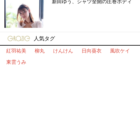
新田ゆう、シャツ全開の圧巻ボディ
gravure-grazie
人気タグ
紅羽祐美
柳丸
けんけん
日向葵衣
風吹ケイ
東雲うみ