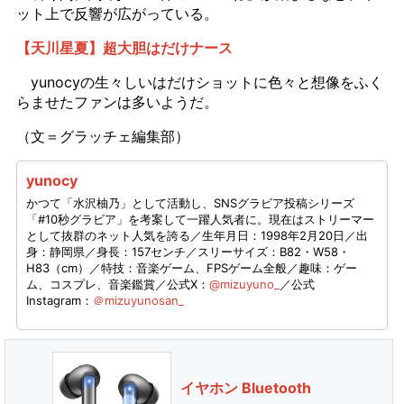
ット上で反響が広がっている。
【天川星夏】超大胆はだけナース
yunocyの生々しいはだけショットに色々と想像をふく
らませたファンは多いようだ。
（文＝グラッチェ編集部）
yunocy
かつて「水沢柚乃」として活動し、SNSグラビア投稿シリーズ
「#10秒グラビア」を考案して一躍人気者に。現在はストリーマー
として抜群のネット人気を誇る／生年月日：1998年2月20日／出
身：静岡県／身長：157センチ／スリーサイズ：B82・W58・
H83（cm）／特技：音楽ゲーム、FPSゲーム全般／趣味：ゲー
ム、コスプレ、音楽鑑賞／公式X：
@mizuyuno_
／公式
Instagram：
＠mizuyunosan_
イヤホン Bluetooth