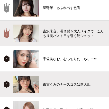
星野琴、あふれ出す色香
吉沢朱音、濡れ髪＆大人メイクで…こん
もり美バスト目を引く艶ショット
宇佐美なお、むっちりだっちゅーの
4
東雲うみのナースコスは超大胆
5