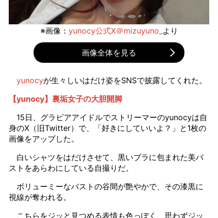
※画像：
yunocy公式X＠mizuyuno_
より
画像全体を見る
yunocy
が生々しいはだけ姿をSNSで披露してくれた。
【yunocy】裏垢女子の大胆開脚
15日、グラビアアイドルでストリーマーのyunocyは自
身のX（旧Twitter）で、「好きにしていいよ？」と1枚の
画像をアップした。
白いシャツをはだけさせて、黒いブラに包まれた美バ
ストをあらわにしている自撮りだ。
ボリューミーなバストの谷間が艶やかで、その漆黒に
視線が奪われる。
こちらをジッと見つめる表情も色っぽく、思わずジッ