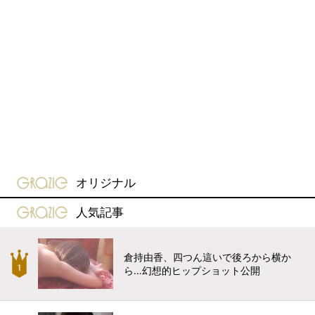
gravure-grazie
オリジナル
gravure-grazie
人気記事
倉持由香、四つん這いで後ろから横か
ら…幻想的ヒップショット公開