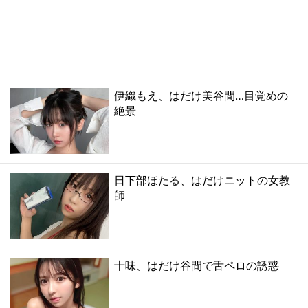
伊織もえ、はだけ美谷間…目覚めの
絶景
日下部ほたる、はだけニットの女教
師
十味、はだけ谷間で舌ペロの誘惑