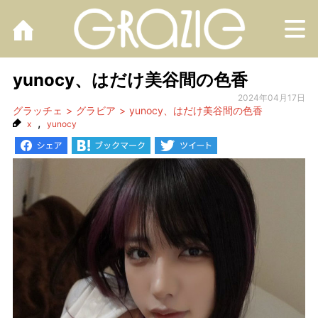
M
yunocy、はだけ美谷間の色香
2024年04月17日
グラッチェ
グラビア
yunocy、はだけ美谷間の色香
,
x
yunocy