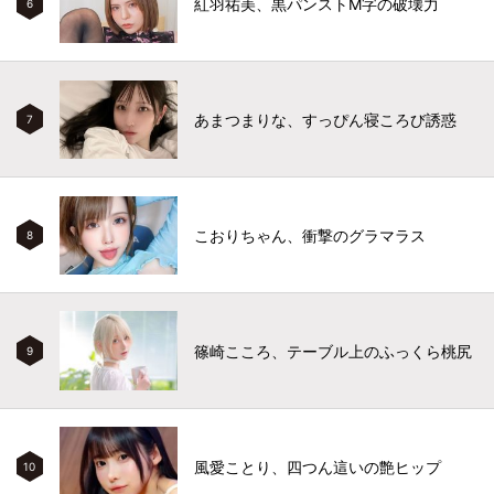
紅羽祐美、黒パンストM字の破壊力
6
あまつまりな、すっぴん寝ころび誘惑
7
こおりちゃん、衝撃のグラマラス
8
篠崎こころ、テーブル上のふっくら桃尻
9
風愛ことり、四つん這いの艶ヒップ
10