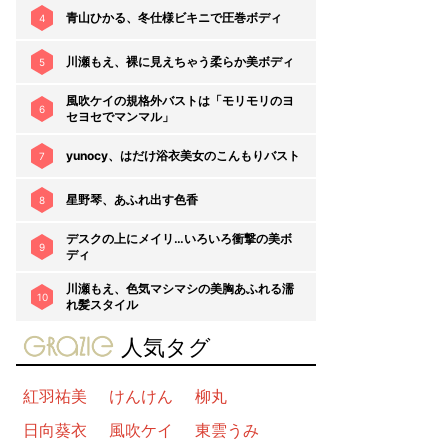
青山ひかる、冬仕様ビキニで圧巻ボディ
4
川瀬もえ、裸に見えちゃう柔らか美ボディ
5
風吹ケイの規格外バストは「モリモリのヨ
6
セヨセでマンマル」
yunocy、はだけ浴衣美女のこんもりバスト
7
星野琴、あふれ出す色香
8
デスクの上にメイリ…いろいろ衝撃の美ボ
9
ディ
川瀬もえ、色気マシマシの美胸あふれる濡
10
れ髪スタイル
gravure-grazie
人気タグ
紅羽祐美
けんけん
柳丸
日向葵衣
風吹ケイ
東雲うみ