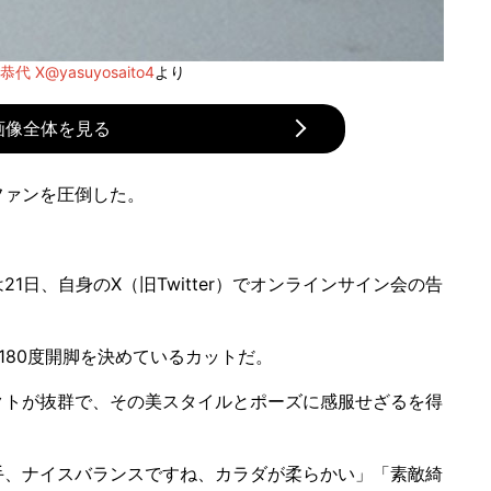
代 X@yasuyosaito4
より
画像全体を見る
ァンを圧倒した。
日、自身のX（旧Twitter）でオンラインサイン会の告
80度開脚を決めているカットだ。
トが抜群で、その美スタイルとポーズに感服せざるを得
、ナイスバランスですね、カラダが柔らかい」「素敵綺