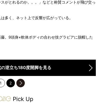
ンスがとれるのか。。。」などと称賛コメントが飛び交っ
は多く、ネット上で反響が広がっている。
藤。9頭身×軟体ボディの合わせ技グラビアに脱帽した
の逆立ち180度開脚を見る
1
2
のページへ
gravure-grazie
Pick Up