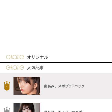
gravure-grazie
オリジナル
gravure-grazie
人気記事
南あみ、スポブラTバック