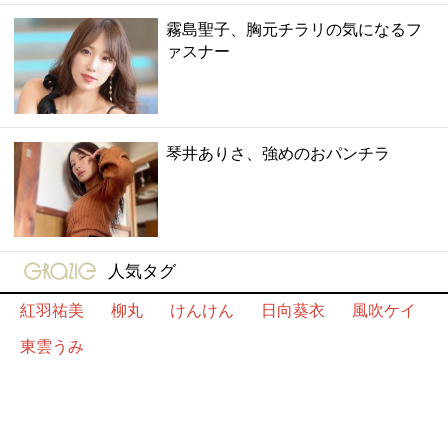
霧島聖子、胸元チラリの気になるフ
ァスナー
琴井ありさ、強めのおパンチラ
gravure-grazie
人気タグ
紅羽祐美
柳丸
けんけん
日向葵衣
風吹ケイ
東雲うみ