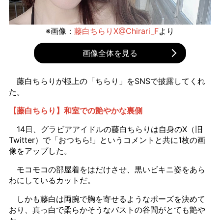
※画像：
藤白ちらりX@Chirari_F
より
画像全体を見る
藤白ちらりが極上の「ちらり」をSNSで披露してくれ
た。
【藤白ちらり】和室での艶やかな裏側
14日、グラビアアイドルの藤白ちらりは自身のX（旧
Twitter）で「おつちら!」というコメントと共に1枚の画
像をアップした。
モコモコの部屋着をはだけさせ、黒いビキニ姿をあら
わにしているカットだ。
しかも藤白は両腕で胸を寄せるようなポーズを決めて
おり、真っ白で柔らかそうなバストの谷間がとても艶や