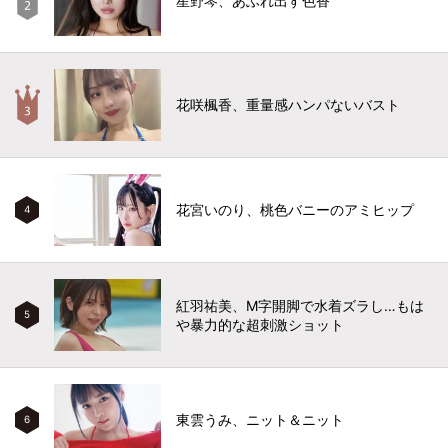
星野琴、あふれ出す色香
花咲楓香、重量感ハンパないバスト
花宮いのり、桃色バニーのアミヒップ
4
紅羽祐美、M字開脚で水着ズラし…もは
5
や暴力的な超刺激ショット
東雲うみ、ニット＆ニット
6