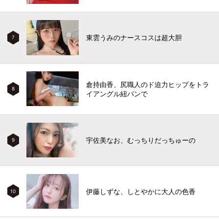
東雲うみのナースコスは超大胆
7
倉持由香、尻職人のド迫力ヒップをトラ
8
イアングル紐パンで
宇佐美なお、むっちりだっちゅーの
9
伊藤しずな、しとやかに大人の色香
10