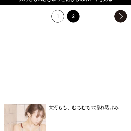
1
2
次のページへ
大河もも、むちむちの濡れ透けみ