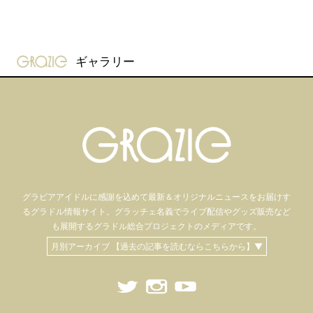
gravure-grazie
ギャラリー
グラビアアイドル
に感謝を込めて
最新＆オリジナルニュースをお届けす
るグラドル情報サイト。
グラッチェ名義で
ライブ配信や
グッズ販売など
も
展開するグラドル総合プロジェクトのメディアです。
月別アーカイブ 【過去の記事を読むならこちらから】▼