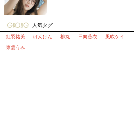
gravure-grazie
人気タグ
紅羽祐美
けんけん
柳丸
日向葵衣
風吹ケイ
東雲うみ