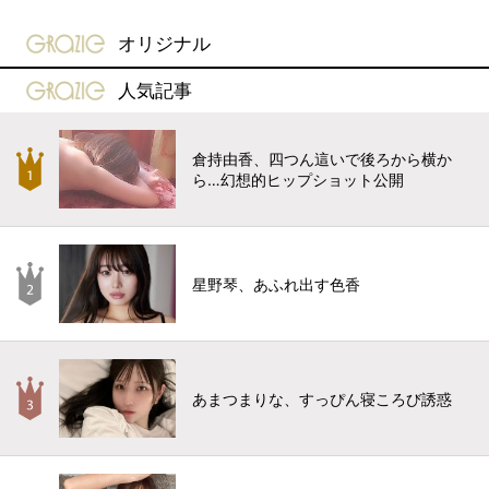
gravure-grazie
オリジナル
gravure-grazie
人気記事
倉持由香、四つん這いで後ろから横か
ら…幻想的ヒップショット公開
星野琴、あふれ出す色香
あまつまりな、すっぴん寝ころび誘惑