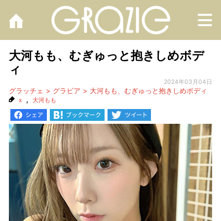
M
大河もも、むぎゅっと抱きしめボデ
ィ
2024年03月04日
グラッチェ
グラビア
大河もも、むぎゅっと抱きしめボディ
,
x
大河もも