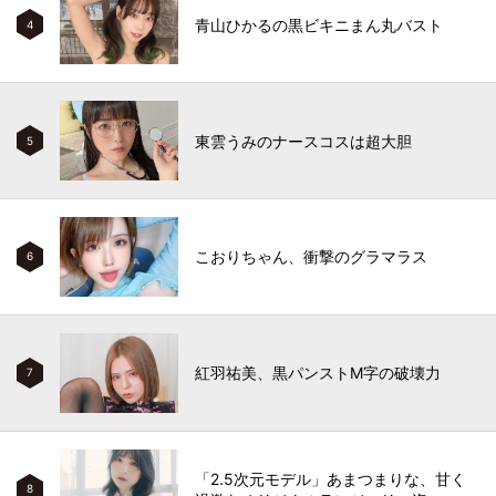
青山ひかるの黒ビキニまん丸バスト
4
東雲うみのナースコスは超大胆
5
こおりちゃん、衝撃のグラマラス
6
紅羽祐美、黒パンストM字の破壊力
7
「2.5次元モデル」あまつまりな、甘く
8