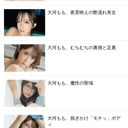
大河もも、夜景映えの艶濡れ美女
大河もも、むちむちの裏側と足裏
大河もも、魔性の聖域
大河もも、脱ぎかけ「モチッ」ボデ
ィ