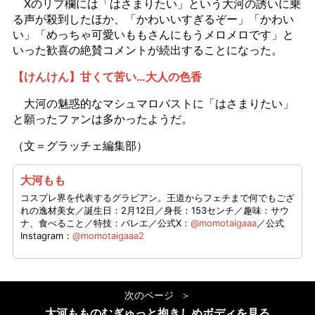
Xのリプ欄には「はさまりたい」という大河の誘いに乗
る声が殺到したほか、「かわいいすぎるぞー」「かわい
い」「めっちゃ可愛いももさんにもうメロメロです」と
いった歓喜の絶賛コメントが続出することになった。
【けんけん】甘くて苦い…大人の色香
大河の魅惑的なマシュマロバストに「はさまりたい」
と願ったファンは多かったようだ。
（文＝グラッチェ編集部）
大河もも
コスプレ界を代表するグラビアン。王道からフェチまで何でもござ
れの逸材美女／誕生日：2月12日／身長：153センチ／趣味：サウ
ナ、食べること／特技：バレエ／公式X：
@momotaigaaa
／公式
Instagram：
@momotaigaaa2
次のページ
大河もものむぎゅっと抱きしめボディを見る