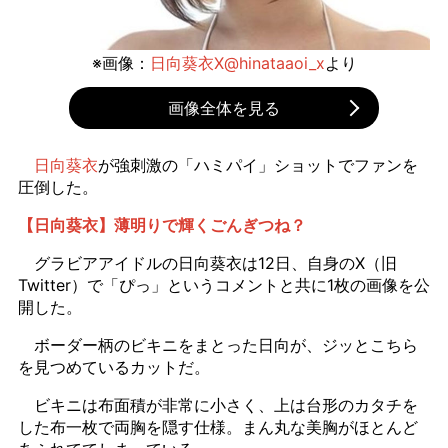
※画像：
日向葵衣X@hinataaoi_x
より
画像全体を見る
日向葵衣
が強刺激の「ハミパイ」ショットでファンを
圧倒した。
【日向葵衣】薄明りで輝くごんぎつね？
グラビアアイドルの日向葵衣は12日、自身のX（旧
Twitter）で「ぴっ」というコメントと共に1枚の画像を公
開した。
ボーダー柄のビキニをまとった日向が、ジッとこちら
を見つめているカットだ。
ビキニは布面積が非常に小さく、上は台形のカタチを
した布一枚で両胸を隠す仕様。まん丸な美胸がほとんど