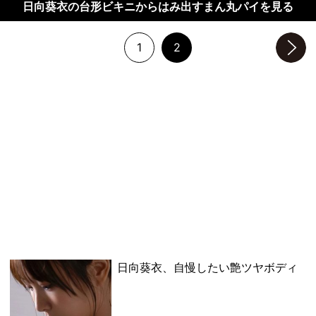
日向葵衣の台形ビキニからはみ出すまん丸パイを見る
1
2
次のページへ
日向葵衣、自慢したい艶ツヤボディ