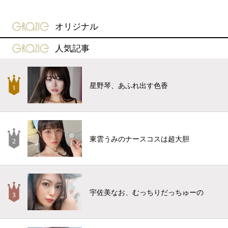
gravure-grazie
オリジナル
gravure-grazie
人気記事
星野琴、あふれ出す色香
東雲うみのナースコスは超大胆
宇佐美なお、むっちりだっちゅーの