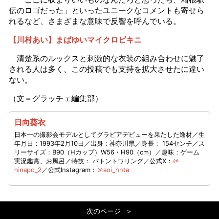
伝のロゴだった」といったユニークなコメントも寄せら
れるなど、さまざまな意味で反響を呼んでいる。
【川村あい】まばゆいマイクロビキニ
清楚系のルックスと刺激的な衣装の組み合わせに魅了
される人は多く、この投稿でも支持を拡大させたに違い
ない。
（文＝グラッチェ編集部）
日向葵衣
日本一の撮影会モデルとしてグラビアデビューを果たした逸材／生
年月日：1993年2月10日／出身：神奈川県／身長： 154センチ／ス
リーサイズ：B90（Hカップ）W56・H90（cm）／趣味：ゲーム
実況鑑賞、お風呂／特技： バトントワリング／公式X：
＠
hinapo_2
／公式Instagram：
＠aoi_hnta
次のページ