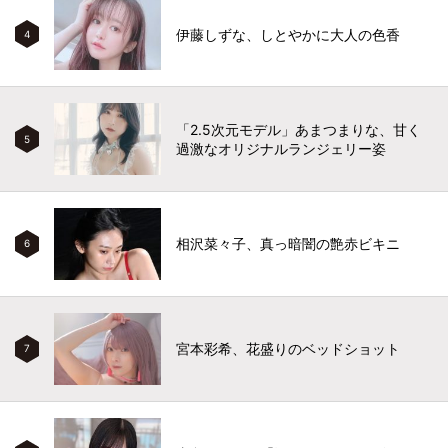
伊藤しずな、しとやかに大人の色香
4
「2.5次元モデル」あまつまりな、甘く
5
過激なオリジナルランジェリー姿
相沢菜々子、真っ暗闇の艶赤ビキニ
6
宮本彩希、花盛りのベッドショット
7