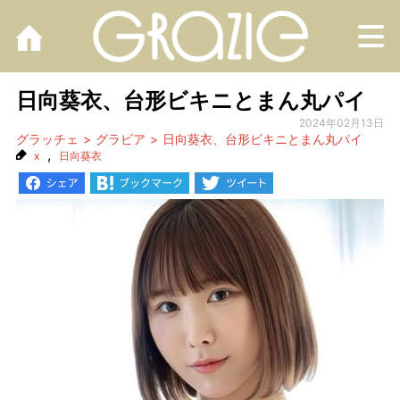
M
日向葵衣、台形ビキニとまん丸パイ
2024年02月13日
グラッチェ
グラビア
日向葵衣、台形ビキニとまん丸パイ
,
x
日向葵衣