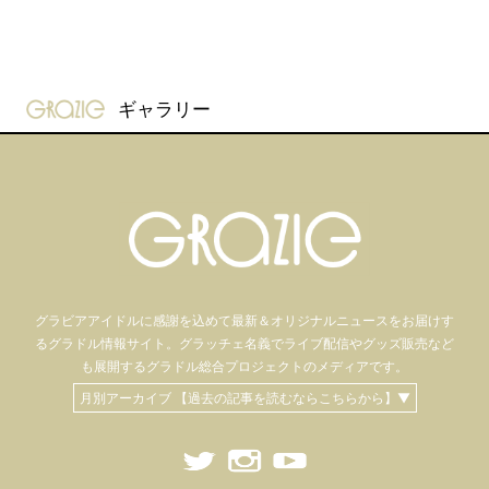
gravure-grazie
ギャラリー
グラビアアイドル
に感謝を込めて
最新＆オリジナルニュースをお届けす
るグラドル情報サイト。
グラッチェ名義で
ライブ配信や
グッズ販売など
も
展開するグラドル総合プロジェクトのメディアです。
月別アーカイブ 【過去の記事を読むならこちらから】▼