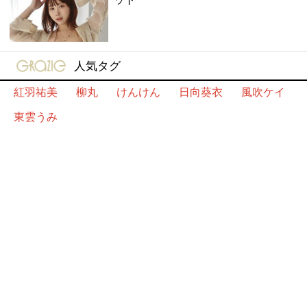
gravure-grazie
人気タグ
紅羽祐美
柳丸
けんけん
日向葵衣
風吹ケイ
東雲うみ