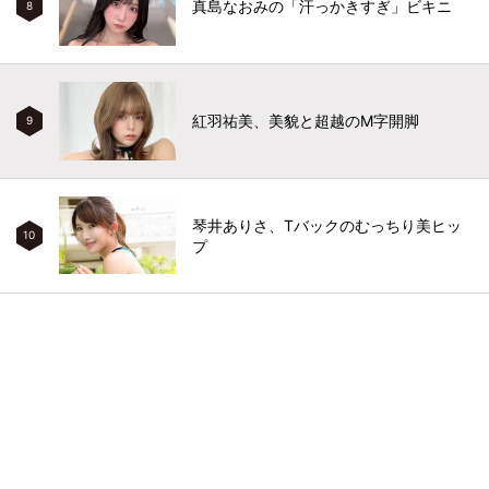
真島なおみの「汗っかきすぎ」ビキニ
8
紅羽祐美、美貌と超越のM字開脚
9
琴井ありさ、Tバックのむっちり美ヒッ
10
プ