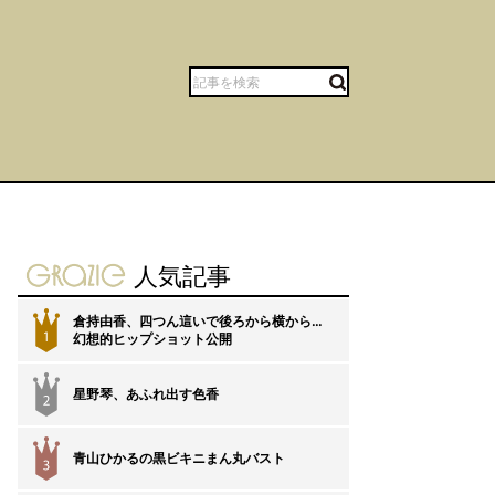
gravure-grazie
人気記事
倉持由香、四つん這いで後ろから横から…
1
幻想的ヒップショット公開
星野琴、あふれ出す色香
2
青山ひかるの黒ビキニまん丸バスト
3