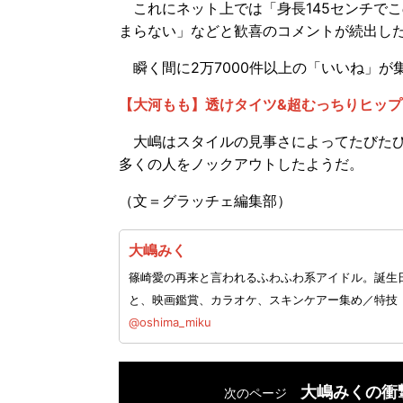
これにネット上では「身長145センチで
まらない」などと歓喜のコメントが続出し
瞬く間に2万7000件以上の「いいね」が
【大河もも】透けタイツ&超むっちりヒップ
大嶋はスタイルの見事さによってたびたび
多くの人をノックアウトしたようだ。
（文＝グラッチェ編集部）
大嶋みく
篠崎愛の再来と言われるふわふわ系アイドル。誕生日
と、映画鑑賞、カラオケ、スキンケアー集め／特技
@oshima_miku
大嶋みくの衝
次のページ