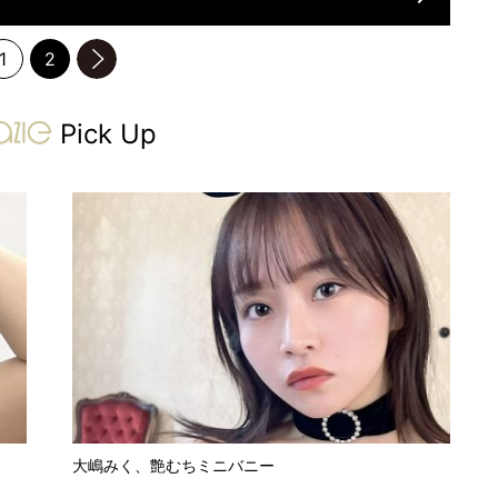
1
2
のページへ
gravure-grazie
Pick Up
大嶋みく、艶むちミニバニー