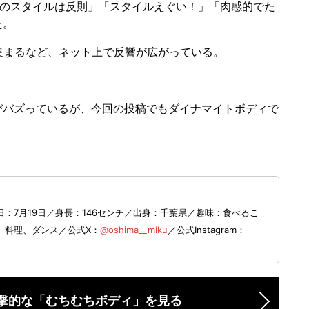
このスタイルは反則」「スタイルえぐい！」「肉感的でた
た。
集まるなど、ネット上で反響が広がっている。
バズっているが、今回の投稿でもダイナマイトボディで
：7月19日／身長：146センチ／出身：千葉県／趣味：食べるこ
 料理、ダンス／公式X：
@oshima__miku
／公式Instagram：
撃的な「むちむちボディ」を見る