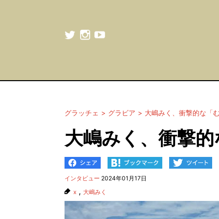
グラッチェ
グラビア
大嶋みく、衝撃的な「
大嶋みく、衝撃的
インタビュー
2024年01月17日
,
x
大嶋みく