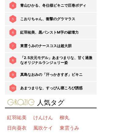
青山ひかる、冬仕様ビキニで圧巻ボディ
4
こおりちゃん、衝撃のグラマラス
5
紅羽祐美、黒パンストM字の破壊力
6
東雲うみのナースコスは超大胆
7
「2.5次元モデル」あまつまりな、甘く過激
8
なオリジナルランジェリー姿
真島なおみの「汗っかきすぎ」ビキニ
9
あまつまりな、すっぴん寝ころび誘惑
10
gravure-grazie
人気タグ
紅羽祐美
けんけん
柳丸
日向葵衣
風吹ケイ
東雲うみ