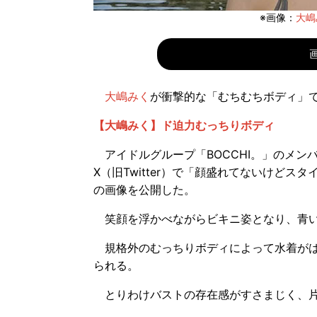
※画像：
大嶋み
大嶋みく
が衝撃的な「むちむちボディ」
【大嶋みく】ド迫力むっちりボディ
アイドルグループ「BOCCHI。」のメン
X（旧Twitter）で「顔盛れてないけど
の画像を公開した。
笑顔を浮かべながらビキニ姿となり、青い
規格外のむっちりボディによって水着がは
られる。
とりわけバストの存在感がすさまじく、片